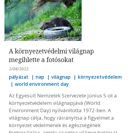
A környezetvédelmi világnap
megihlette a fotósokat
2/08/2022
pályázat
nap
világnap
környezetvédelem
world environment day
Az Egyesült Nemzetek Szervezete június 5-öt a
környezetvédelem világnapjává (World
Environment Day) nyilvánította 1972-ben. A
világnap célja, hogy ráirányítsa a figyelmet a
környezet védelmének és egészségének
fontosságára, amely az egész világon hatással