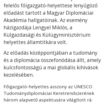
felelős főigazgató-helyettese lenyűgöző
Kövess minket
unescohungary
előadást tartott a Magyar Diplomáciai
Akadémia hallgatóinak. Az esemény
Adatkezelési tájékoztató
Impresszum
Technikai információk
RSS
házigazdája Lengyel Miklós, a
Külgazdasági és Külügyminisztérium
helyettes államtitkára volt.
Az előadás középpontjában a tudomány
és a diplomácia összefonódása állt, amely
kulcsfontosságú a mai globális kihívások
kezelésében.
Főigazgató-helyettes asszony az UNESCO
Tudománydiplomáciai Keretrendszerének
három alapvető aspektusára világított rá: