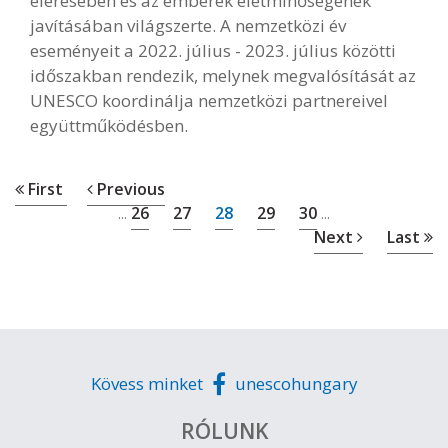
elérésében és az emberek életminőségének
javításában világszerte. A nemzetközi év
eseményeit a 2022. július - 2023. július közötti
időszakban rendezik, melynek megvalósítását az
UNESCO koordinálja nemzetközi partnereivel
együttműködésben.
First
Previous
26
27
28
29
30
...
...
Next
Last
Kövess minket
unescohungary
RÓLUNK