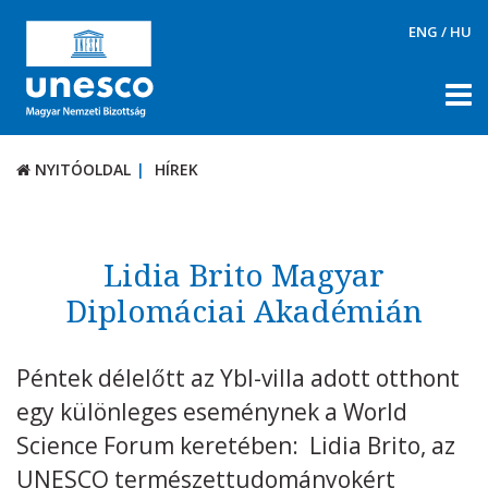
ENG
/
HU
NYITÓOLDAL
HÍREK
NYITÓOLDAL
HÍREK
RÓLUNK
TÉMÁK
Lidia Brito Magyar
DOKUMENTUMTÁR
Diplomáciai Akadémián
PÁLYÁZATOK / DÍJAK
Péntek délelőtt az Ybl-villa adott otthont
KAPCSOLAT
egy különleges eseménynek a World
Science Forum keretében: Lidia Brito, az
UNESCO természettudományokért