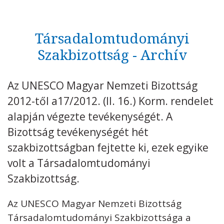
Elnökség
Nevelésügyi Szakbizottság
Társadalomtudományi
Természettudományi Szakbizottság
Szakbizottság - Archív
Társadalomtudományi Szakbizottság
Kulturális Szakbizottság
Kommunikációs és Információs
Az UNESCO Magyar Nemzeti Bizottság
Szakbizottság
2012-től a17/2012. (II. 16.) Korm. rendelet
Szellemi Kulturális Örökség Szakbizottság
alapján végezte tevékenységét. A
Világörökség Szakbizottság
Bizottság tevékenységét hét
szakbizottságban fejtette ki, ezek egyike
UNESCO
volt a Társadalomtudományi
TÉMÁK
Szakbizottság.
DOKUMENTUMTÁR
Az UNESCO Magyar Nemzeti Bizottság
PÁLYÁZATOK / DÍJAK
Társadalomtudományi Szakbizottsága a