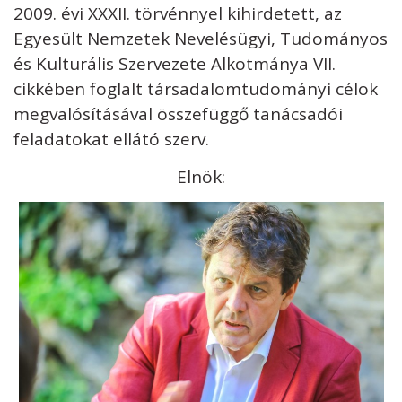
KAPCSOLAT
2009. évi XXXII. törvénnyel kihirdetett, az
Egyesült Nemzetek Nevelésügyi, Tudományos
és Kulturális Szervezete Alkotmánya VII.
cikkében foglalt társadalomtudományi célok
megvalósításával összefüggő tanácsadói
Kövess minket
unescohungary
feladatokat ellátó szerv.
Adatkezelési tájékoztató
Impresszum
Technikai információk
Elnök:
RSS