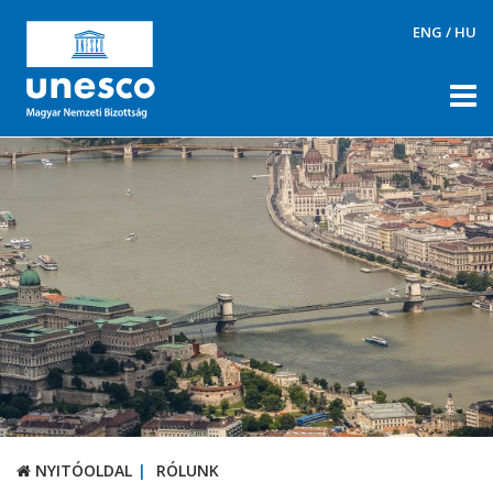
ENG
/
HU
NYITÓOLDAL
RÓLUNK
RÓLUNK
UNESCO Magyar Nemzeti Bizottság
Tagok
Ügyrend, napirendek, döntések
Állandó Szakbizottságok
Tematikus szakbizottságok
Archívum
NYITÓOLDAL
RÓLUNK