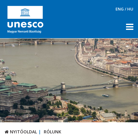
ENG
/
HU
NYITÓOLDAL
RÓLUNK
RÓLUNK
UNESCO Magyar Nemzeti Bizottság
Tagok
Ügyrend, napirendek, döntések
Állandó Szakbizottságok
Tematikus szakbizottságok
Archívum
NYITÓOLDAL
RÓLUNK