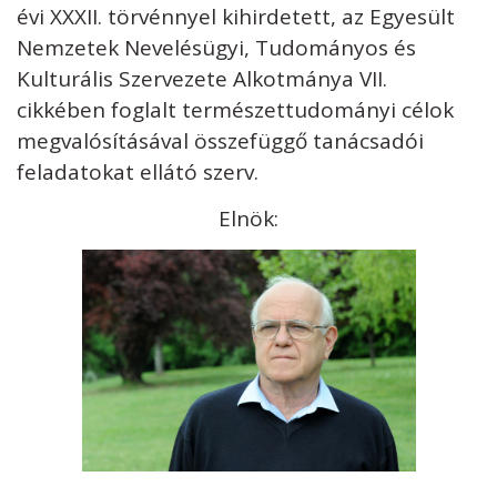
KAPCSOLAT
évi XXXII. törvénnyel kihirdetett, az Egyesült
Nemzetek Nevelésügyi, Tudományos és
Kulturális Szervezete Alkotmánya VII.
cikkében foglalt természettudományi célok
megvalósításával összefüggő tanácsadói
Kövess minket
unescohungary
feladatokat ellátó szerv.
Adatkezelési tájékoztató
Impresszum
Technikai információk
Elnök:
RSS