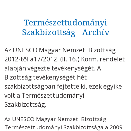
Elnökség
Nevelésügyi Szakbizottság
Természettudományi
Természettudományi Szakbizottság
Szakbizottság - Archív
Társadalomtudományi Szakbizottság
Kulturális Szakbizottság
Kommunikációs és Információs
Az UNESCO Magyar Nemzeti Bizottság
Szakbizottság
2012-től a17/2012. (II. 16.) Korm. rendelet
Szellemi Kulturális Örökség Szakbizottság
alapján végezte tevékenységét. A
Világörökség Szakbizottság
Bizottság tevékenységét hét
szakbizottságban fejtette ki, ezek egyike
UNESCO
volt a Természettudományi
TÉMÁK
Szakbizottság.
DOKUMENTUMTÁR
Az UNESCO Magyar Nemzeti Bizottság
PÁLYÁZATOK / DÍJAK
Természettudományi Szakbizottsága a 2009.