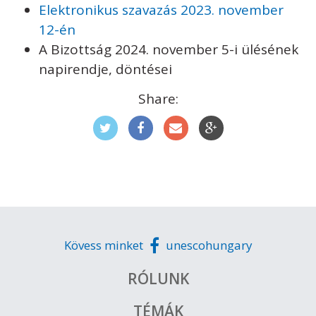
KAPCSOLAT
Elektronikus szavazás 2023. november
12-én
A Bizottság 2024. november 5-i ülésének
napirendje, döntései
Share:
Kövess minket
unescohungary
Adatkezelési tájékoztató
Impresszum
Technikai információk
RSS
Kövess minket
unescohungary
RÓLUNK
TÉMÁK