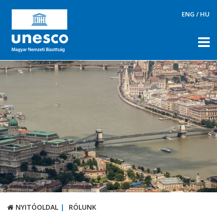
ENG
/
HU
NYITÓOLDAL
RÓLUNK
RÓLUNK
UNESCO Magyar Nemzeti Bizottság
Tagok
Ügyrend, napirendek, döntések
Állandó Szakbizottságok
Tematikus szakbizottságok
Archívum
NYITÓOLDAL
RÓLUNK