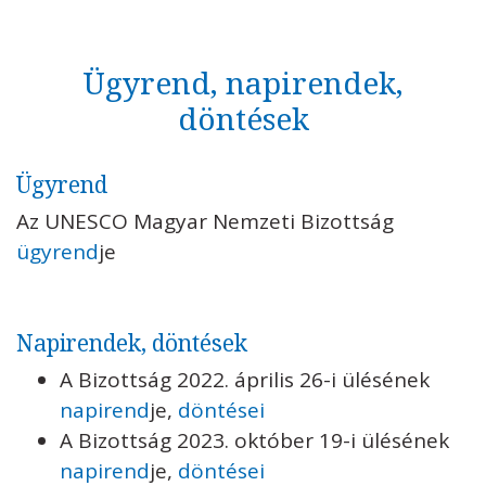
Elnökség
Nevelésügyi Szakbizottság
Ügyrend, napirendek,
Természettudományi Szakbizottság
döntések
Társadalomtudományi Szakbizottság
Kulturális Szakbizottság
Kommunikációs és Információs
Ügyrend
Szakbizottság
Az UNESCO Magyar Nemzeti Bizottság
Szellemi Kulturális Örökség Szakbizottság
ügyrend
je
Világörökség Szakbizottság
UNESCO
Napirendek, döntések
TÉMÁK
A Bizottság 2022. április 26-i ülésének
napirend
je,
döntései
DOKUMENTUMTÁR
A Bizottság 2023. október 19-i ülésének
PÁLYÁZATOK / DÍJAK
napirend
je,
döntései