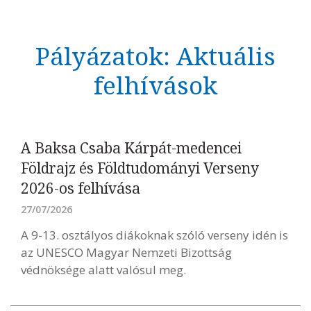
Pályázatok: Aktuális
felhívások
Kövess minket
unescohungary
Adatkezelési tájékoztató
Impresszum
Technikai információk
RSS
A Baksa Csaba Kárpát-medencei
Földrajz és Földtudományi Verseny
2026-os felhívása
27/07/2026
A 9-13. osztályos diákoknak szóló verseny idén is
az UNESCO Magyar Nemzeti Bizottság
védnöksége alatt valósul meg.