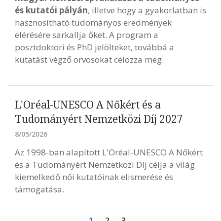
és kutatói pályán
, illetve hogy a gyakorlatban is
hasznosítható tudományos eredmények
elérésére sarkallja őket. A program a
posztdoktori és PhD jelölteket, továbbá a
kutatást végző orvosokat célozza meg.
L'Oréal-UNESCO A Nőkért és a
Tudományért Nemzetközi Díj 2027
8/05/2026
Az 1998-ban alapított L'Oréal-UNESCO A Nőkért
és a Tudományért Nemzetközi Díj célja a világ
kiemelkedő női kutatóinak elismerése és
támogatása.
1
2
3
...