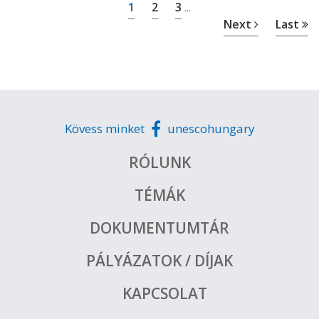
1
2
3
...
Next
Last
Kövess minket
unescohungary
RÓLUNK
TÉMÁK
DOKUMENTUMTÁR
PÁLYÁZATOK / DÍJAK
KAPCSOLAT