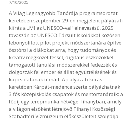
7/10/2025
A Világ Legnagyobb Tanórája programsorozat
keretében szeptember 29-én megjelent pályázati
kiírás a „MI az UNESCO-val” elnevezésű, 2025
tavaszán az UNESCO Társult Iskolákkal közösen
lebonyolított pilot projekt módszertanára építve
ösztönzi a diákokat arra, hogy tudományos és
kreatív megközelítéssel, digitális eszközökkel
támogatott tanulási módszerekkel fedezzék és
dolgozzák fel ember és állat együttélésének és
kapcsolatának témáit. A pályázati kiírás
keretében Kárpát-medence szerte pályázhatnak
3 fős középiskolás csapatok és mentortanáraik: a
fődíj egy terepmunka hétvége Tihanyban, amely
a világon elsőként létrejövő Tihanyi Közösségi
Szabadtéri Vízmúzeum előkészületeit szolgálja.