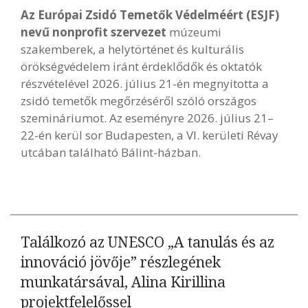
Az Európai Zsidó Temetők Védelméért (ESJF)
nevű nonprofit szervezet
múzeumi
szakemberek, a helytörténet és kulturális
örökségvédelem iránt érdeklődők és oktatók
részvételével 2026. július 21-én megnyitotta a
zsidó temetők megőrzéséről szóló országos
szemináriumot. Az eseményre 2026. július 21–
22-én kerül sor Budapesten, a VI. kerületi Révay
utcában található Bálint-házban.
Találkozó az UNESCO „A tanulás és az
innováció jövője” részlegének
munkatársával, Alina Kirillina
projektfelelőssel