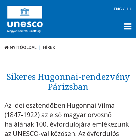
ENG
/
HU
NYITÓOLDAL
HÍREK
NYITÓOLDAL
HÍREK
RÓLUNK
TÉMÁK
Sikeres Hugonnai-rendezvény
DOKUMENTUMTÁR
Párizsban
PÁLYÁZATOK / DÍJAK
Az idei esztendőben Hugonnai Vilma
KAPCSOLAT
(1847-1922) az első magyar orvosnő
halálának 100. évfordulójára emlékezünk
az UNESCO-val közösen. Az évfordulós