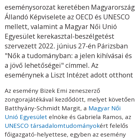
eseménysorozat keretében Magyarország
Kövess minket
unescohungary
Állandó Képviselete az OECD és UNESCO
mellett, valamint a Magyar Női Unió
Adatkezelési tájékoztató
Impresszum
Technikai információk
RSS
Egyesület kerekasztal-beszélgetést
szervezett 2022. június 27-én Párizsban
"Nők a tudományban: a jelen kihívásai és
a jövő lehetőségei" címmel. Az
eseménynek a Liszt Intézet adott otthont
Az esemény Bizek Emi zeneszerző
zongorajátékával kezdődött, melyet követően
Batthyány-Schmidt Margit, a
Magyar Női
Unió Egyesület
elnöke és Gabriela Ramos, az
UNESCO társadalomtudományok
ért felelős
főigazgató-helyettese, egyben az esemény