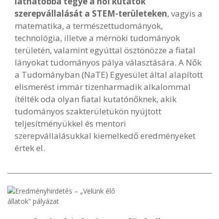
láthatóbbá tegye a női kutatók
szerepvállalását a STEM-területeken
, vagyis a
matematika, a természettudományok,
technológia, illetve a mérnöki tudományok
területén, valamint egyúttal ösztönözze a fiatal
lányokat tudományos pálya választására. A Nők
a Tudományban (NaTE) Egyesület által alapított
elismerést immár tizenharmadik alkalommal
ítélték oda olyan fiatal kutatónőknek, akik
tudományos szakterületükön nyújtott
teljesítményükkel és mentori
szerepvállalásukkal kiemelkedő eredményeket
értek el.