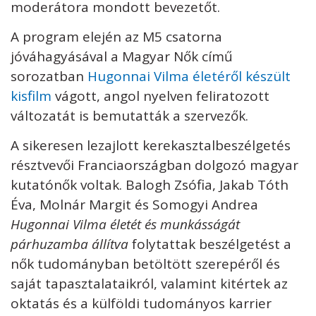
moderátora mondott bevezetőt.
A program elején az M5 csatorna
jóváhagyásával a Magyar Nők című
sorozatban
Hugonnai Vilma életéről készült
kisfilm
vágott, angol nyelven feliratozott
változatát is bemutatták a szervezők.
A sikeresen lezajlott kerekasztalbeszélgetés
résztvevői Franciaországban dolgozó magyar
kutatónők voltak. Balogh Zsófia, Jakab Tóth
Éva, Molnár Margit és Somogyi Andrea
Hugonnai Vilma életét és munkásságát
párhuzamba állítva
folytattak beszélgetést a
nők tudományban betöltött szerepéről és
saját tapasztalataikról, valamint kitértek az
oktatás és a külföldi tudományos karrier