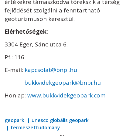
értékekre támaszkodva törekszik a térség
fejlődését szolgálni a fenntartható
geoturizmuson keresztül.
Elérhetőségek:
3304 Eger, Sánc utca 6.
Pf.: 116
E-mail:
kapcsolat@bnpi.hu
bukkvidekgeopark@bnpi.hu
Honlap:
www.bukkvidekgeopark.com
geopark
unesco globális geopark
természettudomány