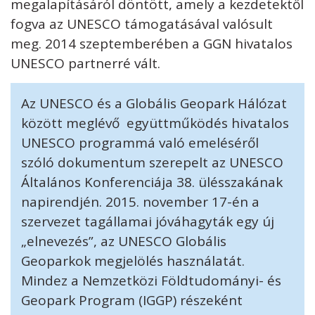
megalapításáról döntött, amely a kezdetektől
Adatkezelési tájékoztató
Impresszum
Technikai információk
RSS
fogva az UNESCO támogatásával valósult
meg. 2014 szeptemberében a GGN hivatalos
UNESCO partnerré vált.
Az UNESCO és a Globális Geopark Hálózat
között meglévő együttműködés hivatalos
UNESCO programmá való emeléséről
szóló dokumentum szerepelt az UNESCO
Általános Konferenciája 38. ülésszakának
napirendjén. 2015. november 17-én a
szervezet tagállamai jóváhagyták egy új
„elnevezés”, az UNESCO Globális
Geoparkok megjelölés használatát.
Mindez a Nemzetközi Földtudományi- és
Geopark Program (IGGP) részeként