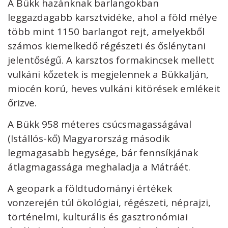
A Bükk hazánknak barlangokban
leggazdagabb karsztvidéke, ahol a föld mélye
több mint 1150 barlangot rejt, amelyekből
számos kiemelkedő régészeti és őslénytani
jelentőségű. A karsztos formakincsek mellett
vulkáni kőzetek is megjelennek a Bükkalján,
miocén korú, heves vulkáni kitörések emlékeit
őrizve.
A Bükk 958 méteres csúcsmagasságával
(Istállós-kő) Magyarország második
legmagasabb hegysége, bár fennsíkjának
átlagmagassága meghaladja a Mátráét.
A geopark a földtudományi értékek
vonzerején túl ökológiai, régészeti, néprajzi,
történelmi, kulturális és gasztronómiai