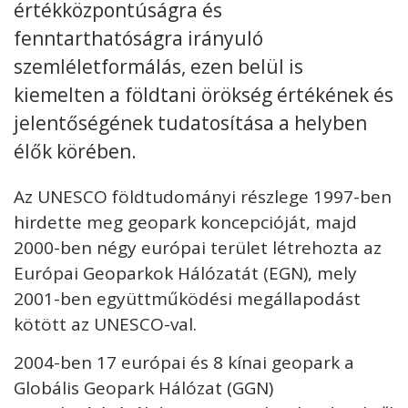
értékközpontúságra és
Tanuló Városok Globális Hálózata
fenntarthatóságra irányuló
Kreatív Városok Hálózata
szemléletformálás, ezen belül is
UNESCO Tanszékek / UNITWIN Program
kiemelten a földtani örökség értékének és
UNESCO Társult Iskolák Hálózata
jelentőségének tudatosítása a helyben
Évfordulók
élők körében.
DOKUMENTUMTÁR
Az UNESCO földtudományi részlege 1997-ben
PÁLYÁZATOK / DÍJAK
hirdette meg geopark koncepcióját, majd
2000-ben négy európai terület létrehozta az
KAPCSOLAT
Európai Geoparkok Hálózatát (EGN), mely
2001-ben együttműködési megállapodást
kötött az UNESCO-val.
2004-ben 17 európai és 8 kínai geopark a
Kövess minket
unescohungary
Globális Geopark Hálózat (GGN)