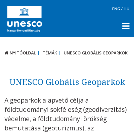
ENG
/
HU
NYITÓOLDAL
TÉMÁK
NYITÓOLDAL
TÉMÁK
UNESCO GLOBÁLIS GEOPARKOK
UNESCO GLOBÁLIS GEOPARKOK
RÓLUNK
TÉMÁK
UNESCO Globális Geoparkok
Világörökség
A geoparkok alapvető célja a
Szellemi Kulturális Örökség
földtudományi sokféleség (geodiverzitás)
Ember és Bioszféra Program
védelme, a földtudományi örökség
UNESCO Globális Geoparkok
bemutatása (geoturizmus), az
Világemlékezet