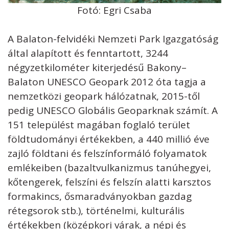
Fotó: Egri Csaba
A Balaton-felvidéki Nemzeti Park Igazgatóság
által alapított és fenntartott, 3244
négyzetkilométer kiterjedésű Bakony–
Balaton UNESCO Geopark 2012 óta tagja a
nemzetközi geopark hálózatnak, 2015-től
pedig UNESCO Globális Geoparknak számít. A
151 települést magában foglaló terület
földtudományi értékekben, a 440 millió éve
zajló földtani és felszínformáló folyamatok
emlékeiben (bazaltvulkanizmus tanúhegyei,
kőtengerek, felszíni és felszín alatti karsztos
formakincs, ősmaradványokban gazdag
rétegsorok stb.), történelmi, kulturális
értékekben (középkori várak, a népi és