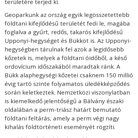
területére terjed ki.
Geoparkunk az ország egyik legösszetettebb
földtani kifejlődésű területét fedi le, magába
foglalva a gyűrt, redős, takarós kifejlődésű
Upponyi-hegységet és Bükköt is. Az Upponyi-
hegységben tárulnak fel azok a legidősebb
kőzetek is, melyek a földtani óidőből, a késő
ordovícium időszakából maradtak ránk. A
Bükk alaphegységi kőzetei csaknem 150 millió
évig tartó szinte folyamatos üledékképződés
során keletkeztek. Nemzetközi viszonylatban
is kiemelkedő jelentőségű a Bálvány északi
oldalában a perm-triász határt bemutató
földtani feltárás, amely a perm végi nagy
kihalás földtörténeti eseményét rögzíti.