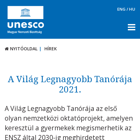
ENG
/
HU
NYITÓOLDAL
HÍREK
NYITÓOLDAL
HÍREK
RÓLUNK
TÉMÁK
A Világ Legnagyobb Tanórája
DOKUMENTUMTÁR
2021.
PÁLYÁZATOK / DÍJAK
A Világ Legnagyobb Tanórája az első
KAPCSOLAT
olyan nemzetközi oktatóprojekt, amelyen
keresztül a gyermekek megismerhetik az
ENSZ által 2030-ig meghirdetett