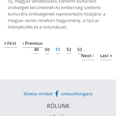
Új, magyar vonatkozású szellemi kulturális
örökségek kerülhetnek Az emberiség szellemi
kulturális örökségének reprezentatív listájára: a
magyar vonós zenekari hagyomány, a lipicai
lótenyésztés és a solymászat.
First
Previous
49
50
51
52
53
...
...
Next
Last
Kövess minket
unescohungary
RÓLUNK