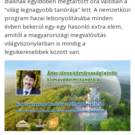
diáknak egyidőben megtartott óra valóban a
“világ legnagyobb tanórája” lett. A nemzetközi
program hazai lebonyolításába minden
évben bekerül egy-egy hasonló extra elem,
amitől a magyarországi megvalósítás
világviszonylatban is mindig a
legsikeresebbek között van.