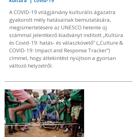
kultúra
covid-19
A COVID-19 világjárvány kulturális ágazatra
gyakorolt mély hatásainak bemutatására,
megismertetésére az UNESCO hetente új
számmal jelentkező kiadványt indított „Kultúra
és Covid-19: hatás- és válaszkövető” („Culture &
COVID-19: Impact and Response Tracker”)
címmel, hogy áttekintést nyújtson a gyorsan
változó helyzetről.