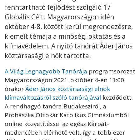
fenntartható fejlődést szolgáló 17
Kövess minket
unescohungary
Globális Célt. Magyarországon idén
október 4-8. között kerül megrendezésre,
Adatkezelési tájékoztató
Impresszum
Technikai információk
RSS
kiemelt témája a minőségi oktatás és a
klímavédelem. A nyitó tanórát Áder János
köztársasági elnök tartotta.
A Világ Legnagyobb Tanórája
programsorozat
Magyarországon 2021. október 4-én 11:00
órakor
Áder János köztársasági elnök
klímaváltozásról szóló tanórájával
kezdődött.
A rendhagyó tanóra Budakesziről, a
Prohászka Ottokár Katolikus Gimnáziumból
online közvetítéssel az egész Kárpát-
medencében elérhető volt, így a több ezer