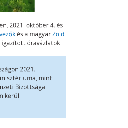
n, 2021. október 4. és
vezők
és a magyar
Zöld
 igazított óravázlatok
szágon 2021.
inisztériuma, mint
zeti Bizottsága
n kerül