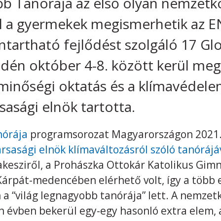
b Tanórája az első olyan nemzetkö
l a gyermekek megismerhetik az EN
tartható fejlődést szolgáló 17 Glob
dén október 4-8. között kerül me
minőségi oktatás és a klímavédelem
sasági elnök tartotta.
nórája
programsorozat Magyarországon 2021. 
rsasági elnök klímaváltozásról szóló tanórájá
esziről, a Prohászka Ottokár Katolikus Gim
 Kárpát-medencében elérhető volt, így a több
 a “világ legnagyobb tanórája” lett. A nemzet
 évben bekerül egy-egy hasonló extra elem, 