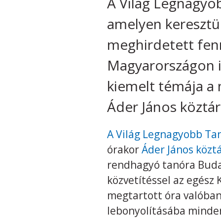
A Világ Legnagyob
amelyen keresztü
meghirdetett fenn
Magyarországon i
kiemelt témája a 
Áder János köztár
A Világ Legnagyobb Ta
órakor
Áder János köztá
rendhagyó tanóra Budak
közvetítéssel az egész
megtartott óra valóban
lebonyolításába minden