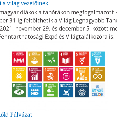
 a világ vezetőinek
i magyar diákok a tanórákon megfogalmazott 
ber 31-ig feltölthetik a Világ Legnagyobb Tan
 2021. november 29. és december 5. között m
enntarthatósági Expó és Világtalálkozóra is.
dők! Pályázat