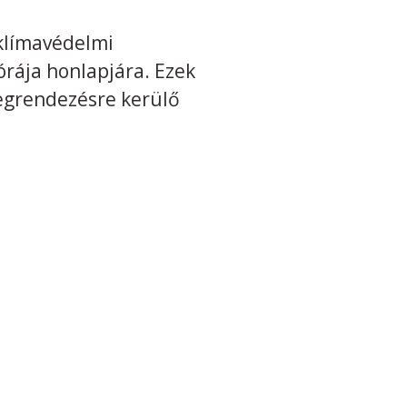
klímavédelmi
órája honlapjára. Ezek
egrendezésre kerülő