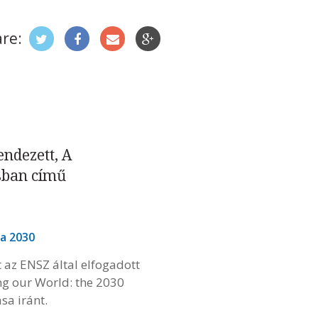
re:
ndezett, A
sban című
a 2030
az ENSZ által elfogadott
ng our World: the 2030
sa iránt.