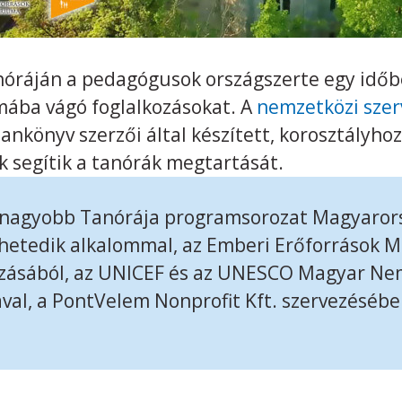
óráján a pedagógusok országszerte egy időbe
émába vágó foglalkozásokat. A
nemzetközi szer
nkönyv szerzői által készített, korosztályhoz
 segítik a tanórák megtartását.
Legnagyobb Tanórája programsorozat Magyaror
, hetedik alkalommal, az Emberi Erőforrások M
zásából, az UNICEF és az UNESCO Magyar Nem
al, a PontVelem Nonprofit Kft. szervezésébe