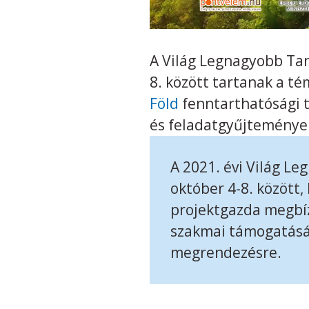
A Világ Legnagyobb Tan
8. között tartanak a t
Föld
fenntarthatósági ta
és feladatgyűjtemények
A 2021. évi Világ 
október 4-8. között
projektgazda megbí
szakmai támogatásáv
megrendezésre.