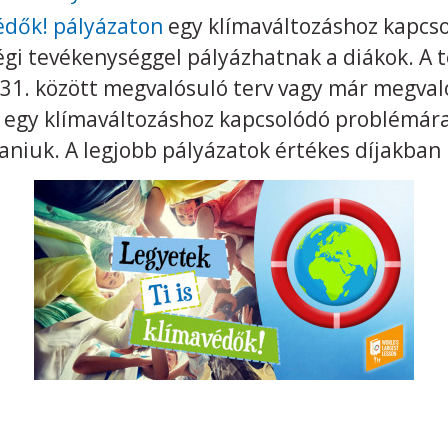
védők! pályázaton
egy klímaváltozáshoz kapcsol
gi tevékenységgel pályázhatnak a diákok. A 
31. között megvalósuló terv vagy már megvaló
k egy klímaváltozáshoz kapcsolódó problémára
taniuk. A legjobb pályázatok értékes díjakban