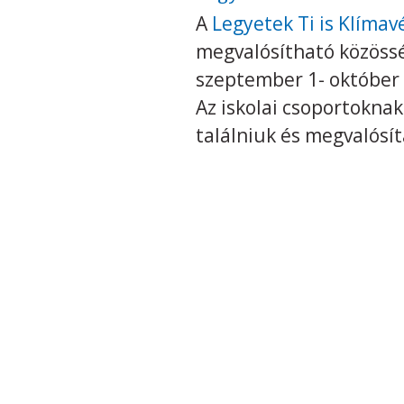
A
Legyetek Ti is Klíma
megvalósítható közössé
szeptember 1- október 
Az iskolai csoportokna
találniuk és megvalósí