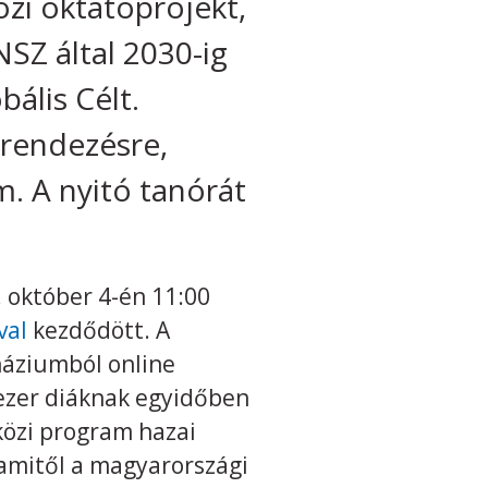
zi oktatóprojekt,
SZ által 2030-ig
ális Célt.
grendezésre,
. A nyitó tanórát
október 4-én 11:00
val
kezdődött. A
náziumból online
 ezer diáknak egyidőben
közi program hazai
amitől a magyarországi