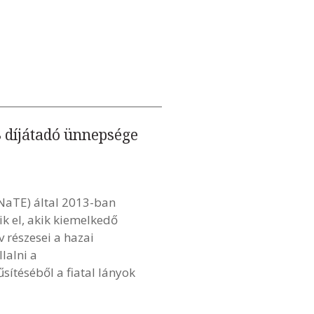
 díjátadó ünnepsége
NaTE) által 2013-ban
ik el, akik kiemelkedő
v részesei a hazai
lalni a
ítéséből a fiatal lányok