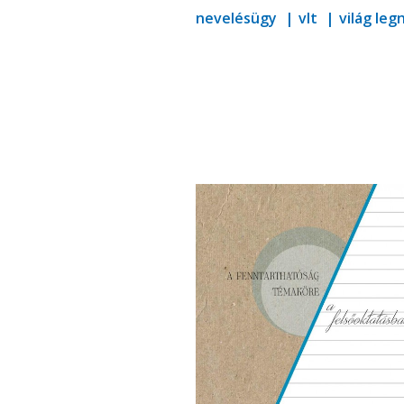
nevelésügy
vlt
világ le