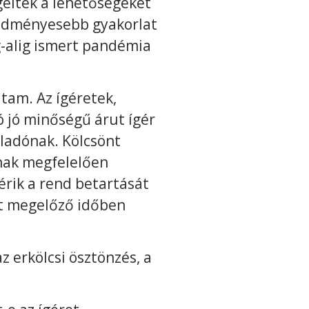
gelték a lehetőségeket
redményesebb gyakorlat
-alig ismert pandémia
tam. Az ígéretek,
 jó minőségű árut ígér
eladónak. Kölcsönt
inak megfelelően
gérik a rend betartását
ást megelőző időben
az erkölcsi ösztönzés, a