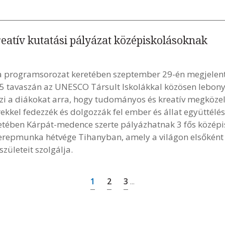
kreatív kutatási pályázat középiskolásoknak
 programsorozat keretében szeptember 29-én megjelent p
 tavaszán az UNESCO Társult Iskolákkal közösen lebonyol
i a diákokat arra, hogy tudományos és kreatív megközelít
kkel fedezzék és dolgozzák fel ember és állat együttélé
eretében Kárpát-medence szerte pályázhatnak 3 fős középi
terepmunka hétvége Tihanyban, amely a világon elsőként 
ületeit szolgálja.
1
2
3
...