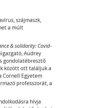
avírus, szájmaszk,
ehet a múlt
ce & solidarity: Covid-
őigazgató, Audrey
es gondolatébresztő
 között ott találjuk a
a Cornell Egyetem
rmazó professzorát, a
ndolkodásra hívja