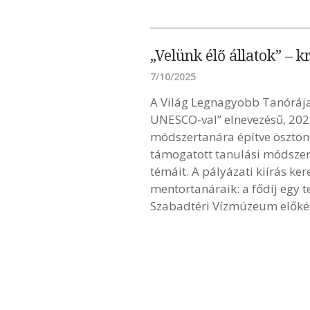
„Velünk élő állatok” – 
7/10/2025
A Világ Legnagyobb Tanórája
UNESCO-val” elnevezésű, 2025
módszertanára építve ösztönz
támogatott tanulási módszere
témáit. A pályázati kiírás k
mentortanáraik: a fődíj egy 
Szabadtéri Vízmúzeum előkész