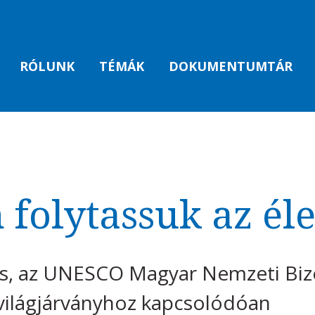
RÓLUNK
TÉMÁK
DOKUMENTUMTÁR
folytassuk az él
lós, az UNESCO Magyar Nemzeti Bi
 világjárványhoz kapcsolódóan