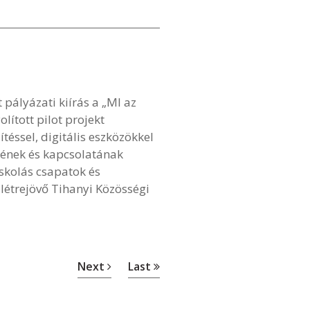
ályázati kiírás a „MI az
ított pilot projekt
éssel, digitális eszközökkel
sének és kapcsolatának
skolás csapatok és
létrejövő Tihanyi Közösségi
Next
Last