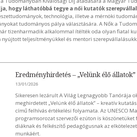
ők a Tudományban Kiválósági Díj átadására a Magyar 
élja, hogy láthatóbbá tegye a női kutatók szerepváll
észettudományok, technológia, illetve a mérnöki tudomán
l lányokat tudományos pálya választására. A Nők a Tudo
mmár tizenharmadik alkalommal ítélték oda olyan fiatal k
nyújtott teljesítményükkel és mentori szerepvállalásu
Eredményhirdetés – „Velünk élő állatok”
13/01/2026
Sikeresen lezárult A Világ Legnagyobb Tanórája ok
meghirdetett „Velünk élő állatok” – kreatív kutat
című felhívás értékelési folyamata. Az UNESCO Ma
programsorozat szervezői ezúton is köszönetüket f
diáknak és felkészítő pedagógusnak az elköteleze
munkáért.