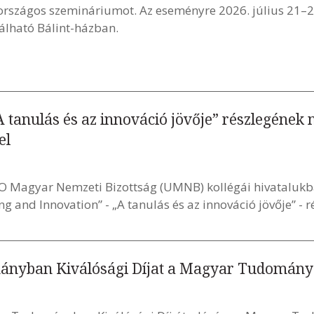
országos szemináriumot. Az eseményre 2026. július 21–2
lálható Bálint-házban.
 tanulás és az innováció jövője” részlegének
el
O Magyar Nemzeti Bizottság (UMNB) kollégái hivataluk
 and Innovation” - „A tanulás és az innováció jövője” - r
mányban Kiválósági Díjat a Magyar Tudomán