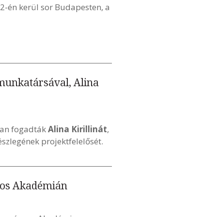
2-én kerül sor Budapesten, a
 munkatársával, Alina
ban fogadták
Alina Kirillinát
,
észlegének projektfelelősét.
yos Akadémián