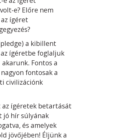
-e az ígéret
 volt-e? Előre nem
az ígéret
egegyezés?
pledge) a kibillent
az ígéretbe foglaljuk
i akarunk. Fontos a
és nagyon fontosak a
i civilizációnk
 az ígéretek betartását
 jó hír súlyának
logatva, és amelyek
ld jövőjében! Éljünk a