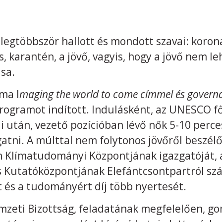
legtöbbször hallott és mondott szavai: koron
s, karantén, a jövő, vagyis, hogy a jövő nem l
sa.
ma I
maging the world to come címmel és governan
rogramot indított. Indulásként, az UNESCO f
i után, vezető pozícióban lévő nők 5-10 perc
atni. A múlttal nem folytonos jövőről beszélők
 Klímatudományi Központjának igazgatóját, 
 Kutatóközpontjának Elefántcsontpartról szá
és a tudományért díj több nyertesét.
eti Bizottság, feladatának megfelelően, go