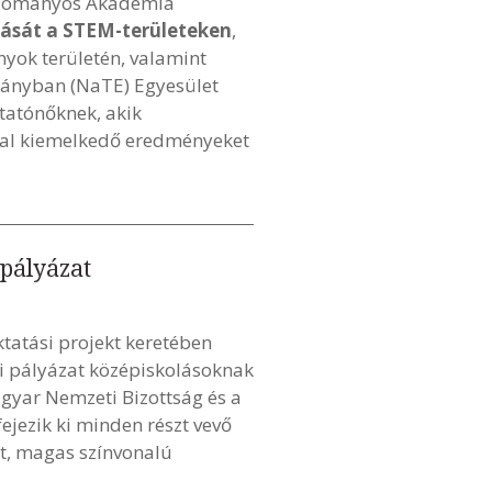
Tudományos Akadémia
alását a STEM-területeken
,
yok területén, valamint
mányban (NaTE) Egyesület
utatónőknek, akik
kkal kiemelkedő eredményeket
 pályázat
tatási projekt keretében
ási pályázat középiskolásoknak
gyar Nemzeti Bizottság és a
ejezik ki minden részt vevő
tt, magas színvonalú