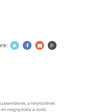
re:
zakemberek, a helytörténet
1-én megnyitotta a zsidó