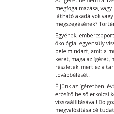
Az ígéret be nem tartá
megfogalmazása, vagy má
látható akadályok vagy
megszegésének? Történi
Egyének, embercsoportok
ökológiai egyensúly vis
bele mindazt, amit a m
keret, maga az ígéret, 
részletek, mert ez a tar
továbbélését.
Éljünk az ígéretben lév
erősítő belső erkölcsi 
visszaállításával! Dolg
megvalósítása céltudato