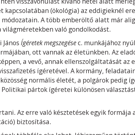
antén visszavonulást kívánó hetei alatt mérle
t kapcsolatában (ökológia) az eddigieknél e
módozatain. A több emberöltő alatt már alig
a világméretekben való gondolkodást.
i János
Ígéretek megszegése
c. munkájához nyúl
rmájában, ott vannak az életünkben. Az eladó
képpen, a vevő, annak ellenszolgáltatását az 
visszafizetés ígéretével. A kormány, feladata
a közösség normális életét, a polgárok pedig í
 Politikai pártok ígéretei különösen választ
rtani. Az erre való késztetések egyik formája 
áció) biztosítása.