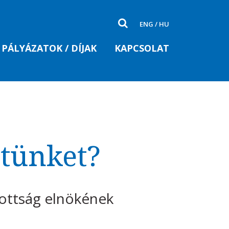
ENG
/
HU
PÁLYÁZATOK / DÍJAK
KAPCSOLAT
etünket?
zottság elnökének