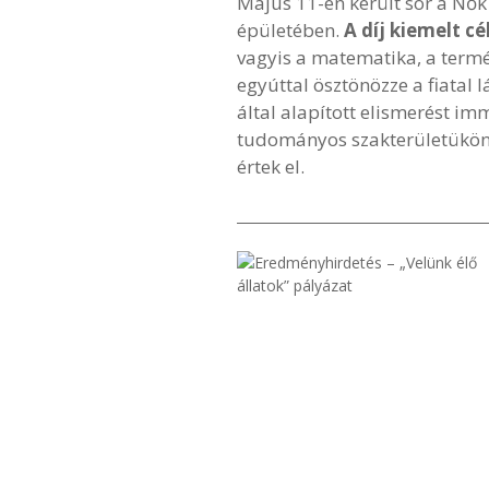
Május 11-én került sor a N
épületében.
A díj kiemelt c
vagyis a matematika, a term
egyúttal ösztönözze a fiata
által alapított elismerést i
tudományos szakterületükön 
értek el.