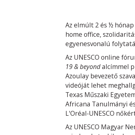
Az elmúlt 2 és ½ hónap 
home office, szolidaritá
egyenesvonalú folytatá
Az UNESCO online fóru
19 & beyond
alcímmel p
Azoulay bevezető szava
videóját lehet meghallg
Texas Műszaki Egyetem
Africana Tanulmányi és
L'Oréal-UNESCO nőkért 
Az UNESCO Magyar Nemz