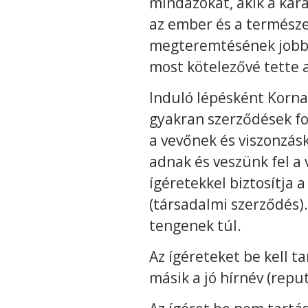
mindazokat, akik a kar
az ember és a természe
megteremtésének jobb 
most kötelezővé tette 
Induló lépésként Korna
gyakran szerződések fo
a vevőnek és viszonzás
adnak és veszünk fel a 
ígéretekkel biztosítja 
(társadalmi szerződés).
tengenek túl.
Az ígéreteket be kell ta
másik a jó hírnév (reput