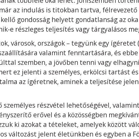
sának többféle oka lehet. Jóhiszeműen történt
r az indulás is titokban tartva, félrevezető
 kellő gondosság helyett gondatlanság az oka 
k-e részleges teljesítés vagy tárgyalásos m
, városok, országok – tegyünk egy ígéretet (
szaállítására valamint fenntartására, és ebbe 
últtal szemben, a jövőben tenni vagy elhagyn
mert ez jelenti a személyes, erkölcsi tartást 
talma az ígéretnek, aminek a teljesítése jelent
ő személyes részvétel lehetőségével, valamint
kényszerítő erővel és a közösségben megkívánt
ozzuk ki azokat a tételeket, amelyek között vá
s változást jelent életünkben és egyben a Fö