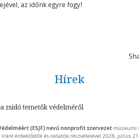
ejével, az időnk egyre fogy!
Sha
Hírek
a zsidó temetők védelméről
Védelméért (ESJF) nevű nonprofit szervezet
múzeumi s
iránt érdeklődők és oktatók részvételével 2026. július 2