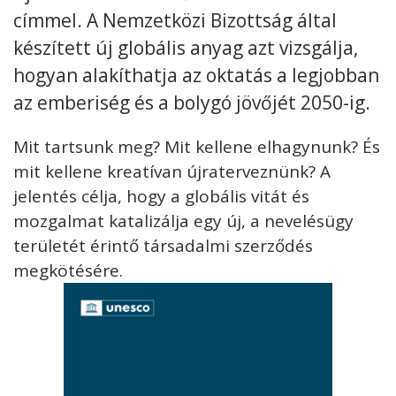
címmel. A Nemzetközi Bizottság által
Kövess minket
unescohungary
készített új globális anyag azt vizsgálja,
hogyan alakíthatja az oktatás a legjobban
Adatkezelési tájékoztató
Impresszum
Technikai információk
RSS
az emberiség és a bolygó jövőjét 2050-ig.
Mit tartsunk meg? Mit kellene elhagynunk? És
mit kellene kreatívan újraterveznünk? A
jelentés célja, hogy a globális vitát és
mozgalmat katalizálja egy új, a nevelésügy
területét érintő társadalmi szerződés
megkötésére.