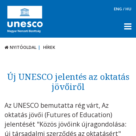
ENG
/
HU
NYITÓOLDAL
HÍREK
NYITÓOLDAL
HÍREK
RÓLUNK
TÉMÁK
Új UNESCO jelentés az oktatás
DOKUMENTUMTÁR
jövőiről
PÁLYÁZATOK / DÍJAK
Az UNESCO bemutatta rég várt, Az
KAPCSOLAT
oktatás jövői (Futures of Education)
jelentését "Közös jövőink újragondolása:
új társadalmi szerződés az oktatásért"