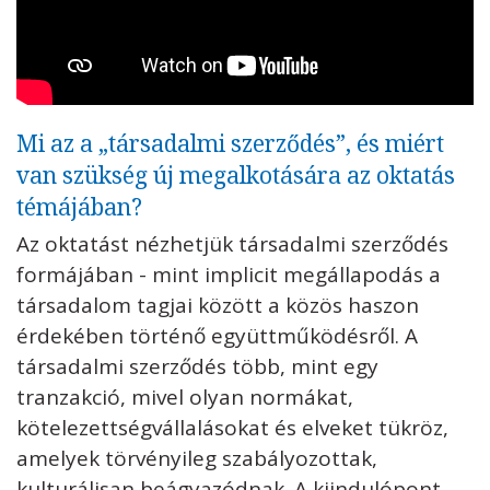
Mi az a „társadalmi szerződés”, és miért
van szükség új megalkotására az oktatás
témájában?
Az oktatást nézhetjük társadalmi szerződés
formájában - mint implicit megállapodás a
társadalom tagjai között a közös haszon
érdekében történő együttműködésről. A
társadalmi szerződés több, mint egy
tranzakció, mivel olyan normákat,
kötelezettségvállalásokat és elveket tükröz,
amelyek törvényileg szabályozottak,
kulturálisan beágyazódnak. A kiindulópont