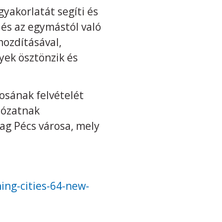
gyakorlatát segíti és
 és az egymástól való
mozdításával,
yek ösztönzik és
osának felvételét
lózatnak
ag Pécs városa, mely
ing-cities-64-new-