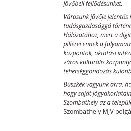
jövőbeli fejlődésünket.
Városunk jövője jelentős
tudásgazdasággá történő 
Hálózatához, mert a digit
pillérei ennek a folyamat
központok, oktatási int
város kulturális központ
tehetséggondozás különb
Büszkék vagyunk arra, ho
hogy saját jógyakorlatai
Szombathely az a települé
Szombathely MJV polg