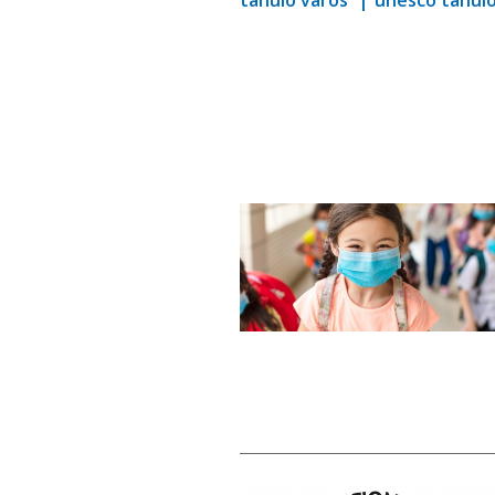
tanuló város
unesco tanuló