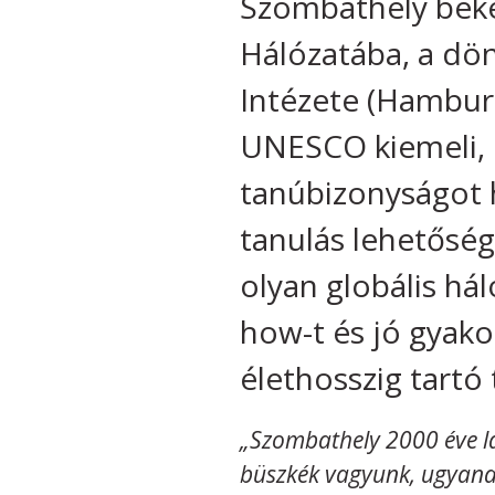
Szombathely beke
Hálózatába, a dö
Intézete (Hamburg
UNESCO kiemeli, e
tanúbizonyságot h
tanulás lehetősé
olyan globális hál
how-t és jó gyako
élethosszig tartó 
„Szombathely 2000 éve lak
büszkék vagyunk, ugyana