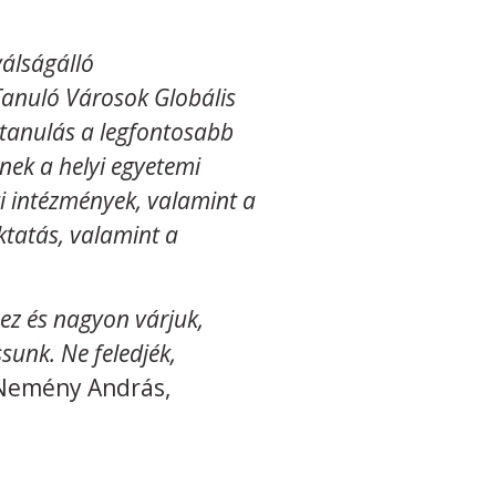
válságálló
Tanuló Városok Globális
ó tanulás a legfontosabb
nek a helyi egyetemi
 intézmények, valamint a
tatás, valamint a
ez és nagyon várjuk,
sunk. Ne feledjék,
 Nemény András,