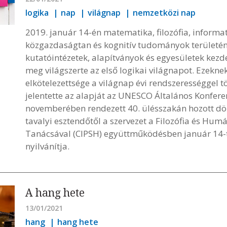
logika
nap
világnap
nemzetközi nap
2019. január 14-én matematika, filozófia, inform
közgazdaságtan és kognitív tudományok területé
kutatóintézetek, alapítványok és egyesületek ke
meg világszerte az első logikai világnapot. Ezekn
elkötelezettsége a világnap évi rendszerességgel
jelentette az alapját az UNESCO Általános Konfer
novemberében rendezett 40. ülésszakán hozott dön
tavalyi esztendőtől a szervezet a Filozófia és 
Tanácsával (CIPSH) együttműködésben január 14-t
nyilvánítja.
A hang hete
13/01/2021
hang
hang hete