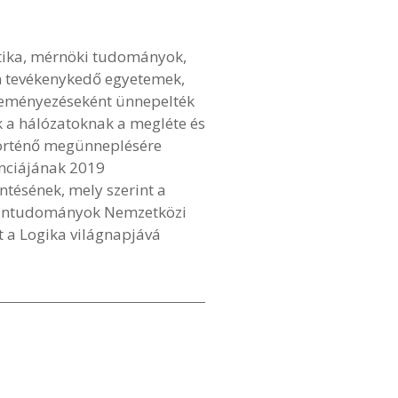
atika, mérnöki tudományok,
n tevékenykedő egyetemek,
zdeményezéseként ünnepelték
ek a hálózatoknak a megléte és
 történő megünneplésére
enciájának 2019
tésének, mely szerint a
Humántudományok Nemzetközi
 a Logika világnapjává