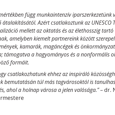
 mértékben függ munkaintenzív iparszerkezetünk 
átalakításától. Azért csatlakoztunk az UNESCO 
alizáció mellett az oktatás és az élethosszig tart
nak, amelyben kiemelt partnereink között szerepel
ézmények, kamarák, magáncégek és önkormányzati
ja; támogatva a hagyományos és a nonformális ok
öző formáit.
gy csatlakozhatunk ehhez az inspiráló közösségh
nk bemutatásán túl más tagvárosoktól is tanulhas
s, ahol a holnap városa a jelen valósága.”
– dr.
ármestere