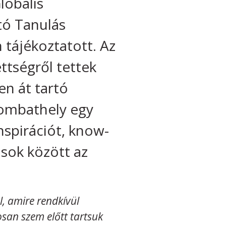
lobális
tó Tanulás
 tájékoztatott. Az
ttségről tettek
en át tartó
zombathely egy
inspirációt, know-
osok között az
l, amire rendkívül
san szem előtt tartsuk