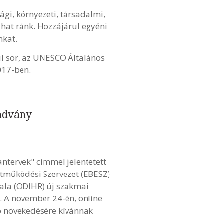
gi, környezeti, társadalmi,
s hat ránk. Hozzájárul egyéni
nkat.
l sor, az UNESCO Általános
017-ben.
iadvány
antervek" címmel jelentetett
tműködési Szervezet (EBESZ)
ala (ODIHR) új szakmai
. A november 24-én, online
ó növekedésére kívánnak