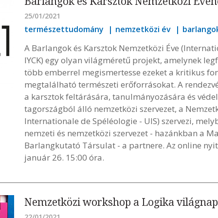
Barlangok és Karsztok Nemzetközi Évén
25/01/2021
természettudomány
nemzetközi év
barlango
A Barlangok és Karsztok Nemzetközi Éve (Internatio
IYCK) egy olyan világméretű projekt, amelynek leg
több emberrel megismertesse ezeket a kritikus fo
megtalálható természeti erőforrásokat. A rendezv
a karsztok feltárására, tanulmányozására és védel
tagországból álló nemzetközi szervezet, a Nemzet
Internationale de Spéléologie - UIS) szervezi, mel
nemzeti és nemzetközi szervezet - hazánkban a Ma
Barlangkutató Társulat - a partnere. Az online ny
január 26. 15:00 óra.
Nemzetközi workshop a Logika világnap
22/01/2021