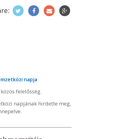
re:
emzetközi napja
 közös felelősség.
tközi napjának hirdette meg,
nnepelve.