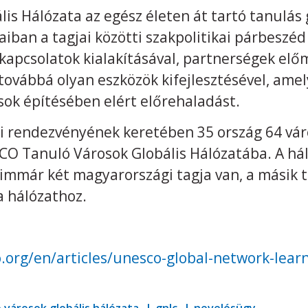
is Hálózata az egész életen át tartó tanulás 
aiban a tagjai közötti szakpolitikai párbeszéd
kapcsolatok kialakításával, partnerségek elő
 továbbá olyan eszközök kifejlesztésével, amel
sok építésében elért előrehaladást.
 rendezvényének keretében 35 ország 64 vár
CO Tanuló Városok Globális Hálózatába. A há
immár két magyarországi tagja van, a másik t
a hálózathoz.
.org/en/articles/unesco-global-network-learn