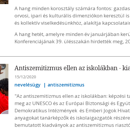
A hang minden korosztály számára fontos: gazdasá
orvosi, ipari és kulturális dimenziókon keresztül i
és kollektív viselkedésünkhöz, alakítja kapcsolatai
A hang hetét, amelyre minden év januárjában kerü
Konferenciájának 39. ülésszakán hirdették meg, 2
Antiszemitizmus ellen az iskolákban - k
15/12/2020
nevelésügy
antiszemitizmus
"Az antiszemitizmus ellen az iskolákban: képzési t
meg az UNESCO és az Európai Biztonsági és Együt
Demokratikus Intézmények és Emberi Jogok Hivat
anyagokat tanárképzők és iskolaigazgatók részére
bemutatott kiadványok az antiszemitizmus riaszt