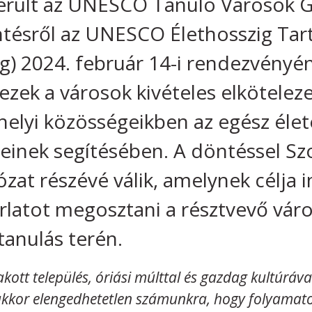
rült az UNESCO Tanuló Városok G
ntésről az UNESCO Élethosszig Tar
) 2024. február 14-i rendezvényén
zek a városok kivételes elköteleze
elyi közösségeikben az egész élet
geinek segítésében. A döntéssel S
ózat részévé válik, amelynek célja 
rlatot megosztani a résztvevő vár
tanulás terén.
ott település, óriási múlttal és gazdag kultúráva
kkor elengedhetetlen számunkra, hogy folyamato