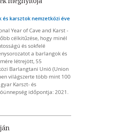
ek megnyitója
k és karsztok nemzetközi éve
nal Year of Cave and Karst -
főbb célkitűzése, hogy minél
ntosságú és sokfelé
énysorozatot a barlangok és
mére létrejött, 55
közi Barlangtani Unió (Union
yben világszerte több mint 100
gyar Karszt- és
itóünnepség időpontja: 2021.
ján