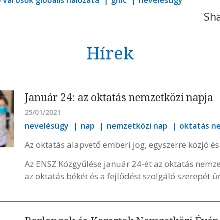
 városok globális hálózata
gnlc
nevelésügy
Sha
Hírek
Január 24: az oktatás nemzetközi napja
25/01/2021
nevelésügy
nap
nemzetközi nap
oktatás n
Az oktatás alapvető emberi jog, egyszerre közjó és
Az ENSZ Közgyűlése január 24-ét az oktatás nemze
az oktatás békét és a fejlődést szolgáló szerepét ü