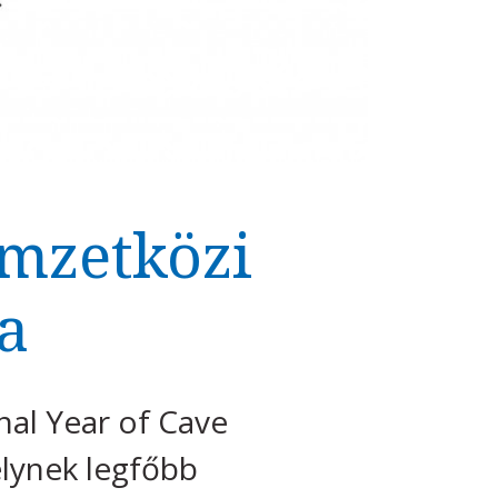
emzetközi
a
nal Year of Cave
elynek legfőbb