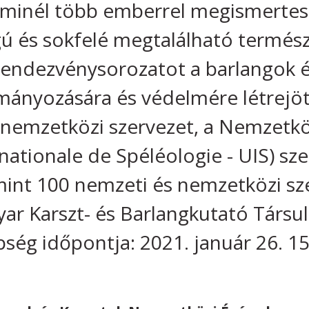
y minél több emberrel megismertes
gú és sokfelé megtalálható termész
rendezvénysorozatot a barlangok é
lmányozására és védelmére létrejöt
 nemzetközi szervezet, a Nemzetkö
nationale de Spéléologie - UIS) sz
mint 100 nemzeti és nemzetközi sze
r Karszt- és Barlangkutató Társula
ség időpontja: 2021. január 26. 15