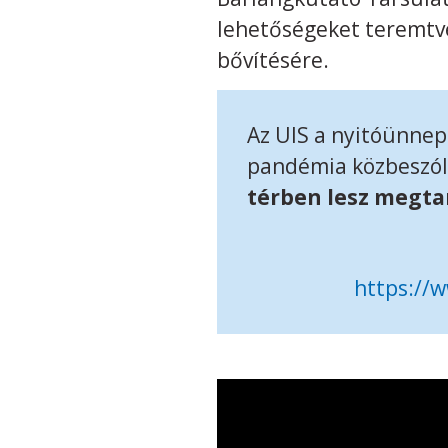
lehetőségeket teremtve
bővítésére.
Az UIS a nyitóünnep
pandémia közbeszólt
térben lesz megtar
https://