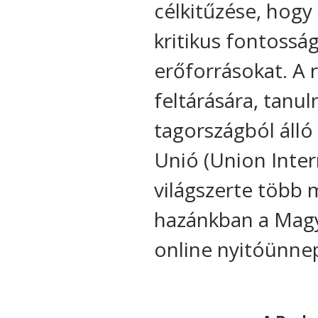
célkitűzése, hog
kritikus fontossá
erőforrásokat. A 
feltárására, tanu
tagországból álló
Unió (Union Inter
világszerte több 
hazánkban a Magya
online nyitóünnep