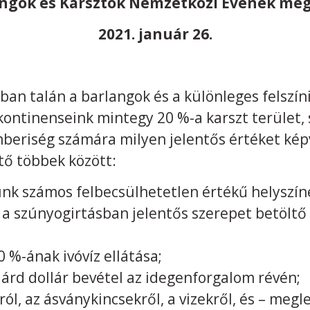
angok és Karsztok Nemzetközi Évének meg
2021. január 26.
ban talán a barlangok és a különleges felszín
ontinenseink mintegy 20 %-a karszt terület,
mberiség számára milyen jelentős értéket képv
ő többek között:
ünk számos felbecsülhetetlen értékű helyszín
n a szúnyogirtásban jelentős szerepet betölt
 %-ának ivóvíz ellátása;
iárd dollár bevétel az idegenforgalom révén;
ról, az ásványkincsekről, a vizekről, és – meg