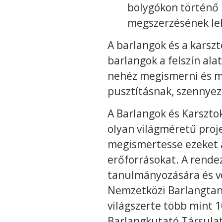
bolygókon történő 
megszerzésének le
A barlangok és a karsz
barlangok a felszín alat
nehéz megismerni és me
pusztításnak, szennyez
A Barlangok és Karsztok
olyan világméretű proj
megismertesse ezeket a
erőforrásokat. A rendez
tanulmányozására és vé
Nemzetközi Barlangtani
világszerte több mint 
Barlangkutató Társulat 