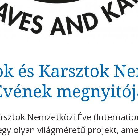
k és Karsztok N
Évének megnyitój
rsztok Nemzetközi Éve (Internatio
 egy olyan világméretű projekt, am