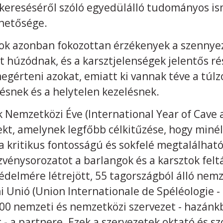
kereséséről szóló egyedülálló tudományos i
hetősége.
tok azonban fokozottan érzékenyek a szennyez
t húzódnak, és a karsztjelenségek jelentős része
gérteni azokat, emiatt ki vannak téve a túlz
ésnek és a helytelen kezelésnek.
 Nemzetközi Éve (International Year of Cave a
ekt, amelynek legfőbb célkitűzése, hogy miné
 kritikus fontosságú és sokfelé megtalálhat
vénysorozatot a barlangok és a karsztok felt
delmére létrejött, 55 tagországból álló nemze
 Unió (Union Internationale de Spéléologie - 
100 nemzeti és nemzetközi szervezet - hazánk
- a partnere. Ezek a szervezetek oktató és s