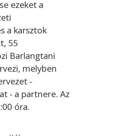
se ezeket a
eti
s a karsztok
t, 55
zi Barlangtani
ervezi, melyben
rvezet -
t - a partnere. Az
:00 óra.