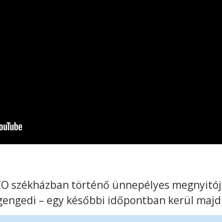
O székházban történő ünnepélyes megnyitójá
engedi – egy későbbi időpontban kerül majd 