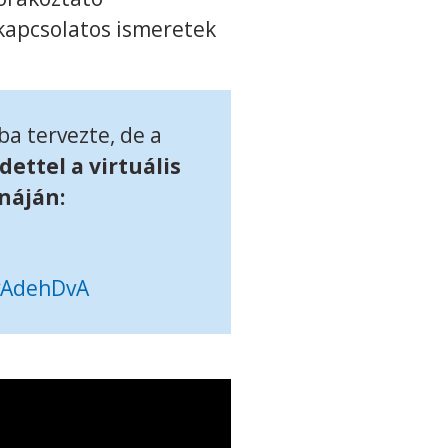
kapcsolatos ismeretek
a tervezte, de a
dettel a virtuális
náján:
vAdehDvA