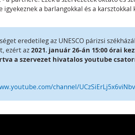
 igyekeznek a barlangokkal és a karsztokkal 
séget eredetileg az UNESCO párizsi székházáb
, ezért az
2021. január 26-án 15:00 órai kez
tva a szervezet hivatalos youtube csator
www.youtube.com/channel/UCzSiErLj5x6viNb