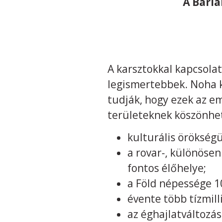
A Barl
A karsztokkal kapcsolat
legismertebbek. Noha k
tudják, hogy ezek az e
területeknek köszönhet
kulturális örökség
a rovar-, különöse
fontos élőhelye;
a Föld népessége 10
évente több tízmill
az éghajlatváltozás