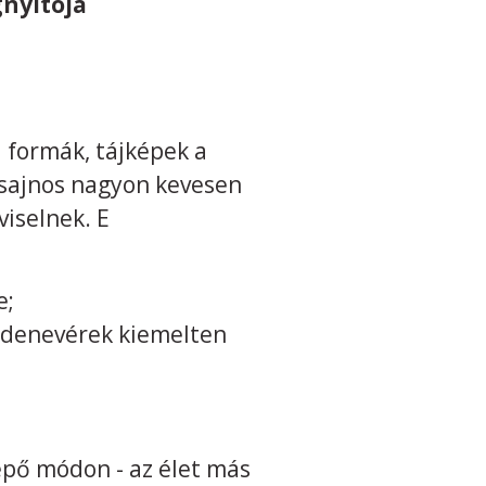
nyitója
i formák, tájképek a
 sajnos nagyon kevesen
iselnek. E
e;
ő denevérek kiemelten
lepő módon - az élet más