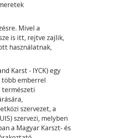
smeretek
ésre. Mivel a
 is itt, rejtve zajlik,
ott használatnak,
nd Karst - IYCK) egy
l több emberrel
ó természeti
árására,
tközi szervezet, a
UIS) szervezi, melyben
ban a Magyar Karszt- és
zórakoztató