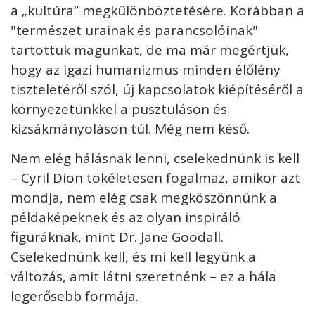
a „kultúra” megkülönböztetésére. Korábban a
"természet urainak és parancsolóinak"
tartottuk magunkat, de ma már megértjük,
hogy az igazi humanizmus minden élőlény
tiszteletéről szól, új kapcsolatok kiépítéséről a
környezetünkkel a pusztuláson és
kizsákmányoláson túl. Még nem késő.
Nem elég hálásnak lenni, cselekednünk is kell
– Cyril Dion tökéletesen fogalmaz, amikor azt
mondja, nem elég csak megköszönnünk a
példaképeknek és az olyan inspiráló
figuráknak, mint Dr. Jane Goodall.
Cselekednünk kell, és mi kell legyünk a
változás, amit látni szeretnénk – ez a hála
legerősebb formája.