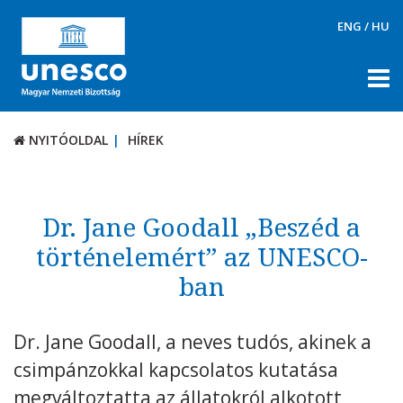
ENG
/
HU
NYITÓOLDAL
HÍREK
NYITÓOLDAL
HÍREK
RÓLUNK
TÉMÁK
Dr. Jane Goodall „Beszéd a
DOKUMENTUMTÁR
történelemért” az UNESCO-
ban
PÁLYÁZATOK / DÍJAK
KAPCSOLAT
Dr. Jane Goodall, a neves tudós, akinek a
csimpánzokkal kapcsolatos kutatása
megváltoztatta az állatokról alkotott