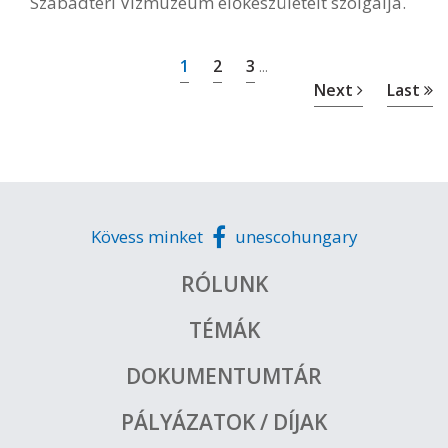
Szabadtéri Vízmúzeum előkészületeit szolgálja.
1
2
3
...
Next
Last
Kövess minket
unescohungary
RÓLUNK
TÉMÁK
DOKUMENTUMTÁR
PÁLYÁZATOK / DÍJAK