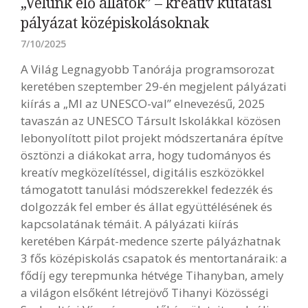
„Velünk élő állatok” – kreatív kutatási
pályázat középiskolásoknak
7/10/2025
A Világ Legnagyobb Tanórája programsorozat
keretében szeptember 29-én megjelent pályázati
kiírás a „MI az UNESCO-val” elnevezésű, 2025
tavaszán az UNESCO Társult Iskolákkal közösen
lebonyolított pilot projekt módszertanára építve
ösztönzi a diákokat arra, hogy tudományos és
kreatív megközelítéssel, digitális eszközökkel
támogatott tanulási módszerekkel fedezzék és
dolgozzák fel ember és állat együttélésének és
kapcsolatának témáit. A pályázati kiírás
keretében Kárpát-medence szerte pályázhatnak
3 fős középiskolás csapatok és mentortanáraik: a
fődíj egy terepmunka hétvége Tihanyban, amely
a világon elsőként létrejövő Tihanyi Közösségi