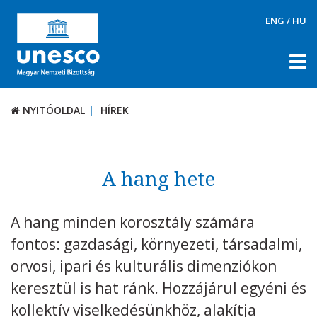
ENG
/
HU
NYITÓOLDAL
HÍREK
NYITÓOLDAL
HÍREK
RÓLUNK
TÉMÁK
A hang hete
DOKUMENTUMTÁR
A hang minden korosztály számára
PÁLYÁZATOK / DÍJAK
fontos: gazdasági, környezeti, társadalmi,
KAPCSOLAT
orvosi, ipari és kulturális dimenziókon
keresztül is hat ránk. Hozzájárul egyéni és
kollektív viselkedésünkhöz, alakítja