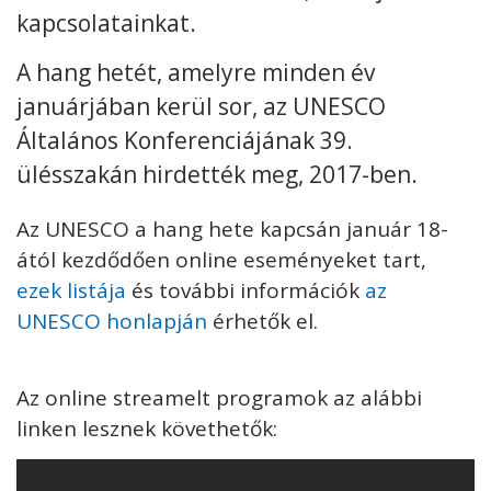
kapcsolatainkat.
Kövess minket
unescohungary
A hang hetét, amelyre minden év
Adatkezelési tájékoztató
Impresszum
Technikai információk
januárjában kerül sor, az UNESCO
RSS
Általános Konferenciájának 39.
ülésszakán hirdették meg, 2017-ben.
Az UNESCO a hang hete kapcsán január 18-
ától kezdődően online eseményeket tart,
ezek listája
és további információk
az
UNESCO honlapján
érhetők el.
Az online streamelt programok az alábbi
linken lesznek követhetők: