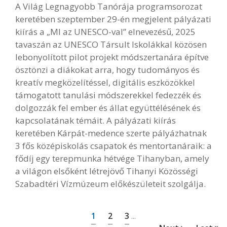
A Világ Legnagyobb Tanórája programsorozat
keretében szeptember 29-én megjelent pályázati
kiírás a „MI az UNESCO-val” elnevezésű, 2025
tavaszán az UNESCO Társult Iskolákkal közösen
lebonyolított pilot projekt módszertanára építve
ösztönzi a diákokat arra, hogy tudományos és
kreatív megközelítéssel, digitális eszközökkel
támogatott tanulási módszerekkel fedezzék és
dolgozzák fel ember és állat együttélésének és
kapcsolatának témáit. A pályázati kiírás
keretében Kárpát-medence szerte pályázhatnak
3 fős középiskolás csapatok és mentortanáraik: a
fődíj egy terepmunka hétvége Tihanyban, amely
a világon elsőként létrejövő Tihanyi Közösségi
Szabadtéri Vízmúzeum előkészületeit szolgálja.
1
2
3
...