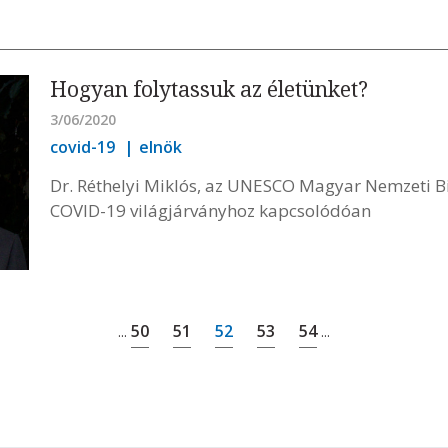
Hogyan folytassuk az életünket?
3/06/2020
covid-19
elnök
Dr. Réthelyi Miklós, az UNESCO Magyar Nemzeti Bi
COVID-19 világjárványhoz kapcsolódóan
50
51
52
53
54
...
...