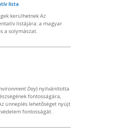
ív lista
égek kerülhetnek Az
ntatív listájára: a magyar
és a solymászat.
nvironment Day
) nyilvánította
gészségének fontosságára,
 Az ünneplés lehetőséget nyújt
tvédelem fontosságát.