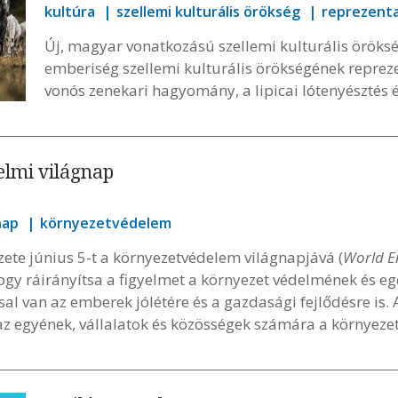
kultúra
szellemi kulturális örökség
reprezentat
Új, magyar vonatkozású szellemi kulturális öröks
emberiség szellemi kulturális örökségének repreze
vonós zenekari hagyomány, a lipicai lótenyésztés 
elmi világnap
nap
környezetvédelem
ete június 5-t a környezetvédelem világnapjává (
World E
hogy ráirányítsa a figyelmet a környezet védelmének és e
al van az emberek jólétére és a gazdasági fejlődésre is.
az egyének, vállalatok és közösségek számára a környeze