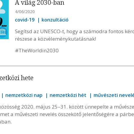
A világ 2030-ban
4/06/2020
covid-19
konzultáció
Segítsd az UNESCO-t, hogy a számodra fontos kérd
részese a közvéleménykutatásnak!
#TheWorldin2030
etközi hete
nemzetközi nap
nemzetközi hét
művészeti nevel
özösség 2020. május 25–31. között ünnepelte a művészet
yelmet a művészeti nevelés összekötő jelentőségére a pár
iában.