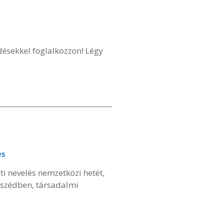
ésekkel foglalkozzon! Légy
és
i nevelés nemzetközi hetét,
beszédben, társadalmi