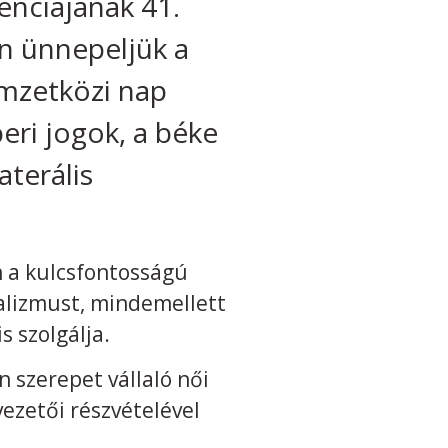
nciájának 41.
n ünnepeljük a
emzetközi nap
eri jogok, a béke
aterális
n a kulcsfontosságú
ralizmust, mindemellett
is szolgálja.
 szerepet vállaló női
vezetői részvételével