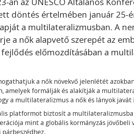
3-án az UNESCO Általános Konfere
ett döntés értelmében január 25-é
apját a multilateralizmusban. A n
erje a nők alapvető szerepét az emb
 fejlődés előmozdításában a multil
ámogathatjuk a nők növekvő jelenlétét azokba
, amelyek formálják és alakítják a multilate
ogy a multilateralizmus a nők és lányok javát 
is platformot biztosít a multilateralizmusban
erációja mint a globális kormányzás jövőbeli 
ti párbeszédhez.