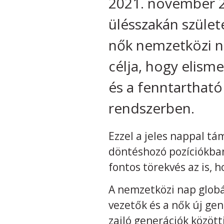
2021. november 2
ülésszakán szület
nők nemzetközi n
célja, hogy elism
és a fenntartható
rendszerben.
Ezzel a jeles nappal t
döntéshozó pozíciókban
fontos törekvés az is, h
A nemzetközi nap globál
vezetők és a nők új gen
zajló generációk közöt