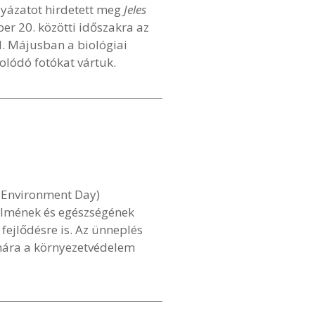
lyázatot hirdetett meg
Jeles
er 20. közötti időszakra az
 Májusban a biológiai
olódó fotókat vártuk.
d Environment Day)
delmének és egészségének
fejlődésre is. Az ünneplés
ámára a környezetvédelem