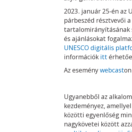
2023. január 25-én az
párbeszéd résztvevői a
tartalomirányításának 
és ajánlásokat fogalma
UNESCO digitális platf
információk
itt
érhetőek
Az esemény
webcast
on
Ugyanebből az alkalom
kezdeményez, amellyel
közötti egyenlőség min
nagykövetei között azza