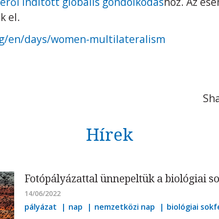
éről indított globális gondolkodás
hoz. Az es
 el.
g/en/days/women-multilateralism
Sha
Hírek
Fotópályázattal ünnepeltük a biológiai s
14/06/2022
pályázat
nap
nemzetközi nap
biológiai sok