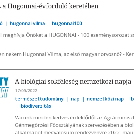
s a Hugonnai-évforduló keretében
ló
hugonnai vilma
hugonnai100
el meghívja Önöket a HUGONNAI - 100 eseménysorozat s
en nekem Hugonnai Vilma, az első magyar orvosnő? - Kere
A biológiai sokféleség nemzetközi napja
17/05/2022
természettudomány
nap
nemzetközi nap
b
biodiverzitás
Várunk minden kedves érdeklődőt az Agrárminiszt
Génmegőrzési Főosztályának szervezésében a bioló
alkalmából megvalósuló rendezvényre 2022. máju