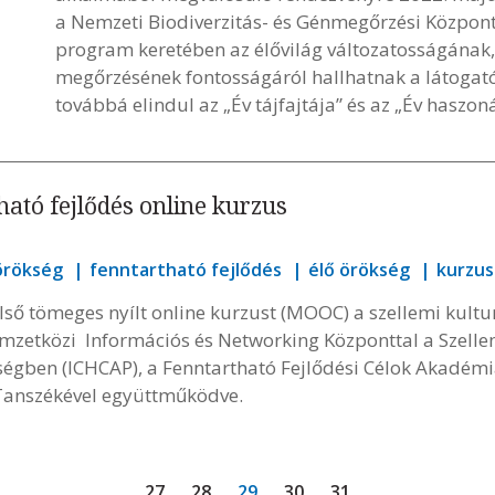
a Nemzeti Biodiverzitás- és Génmegőrzési Központ
program keretében az élővilág változatosságának,
megőrzésének fontosságáról hallhatnak a látogató
továbbá elindul az „Év tájfajtája” és az „Év haszon
ható fejlődés online kurzus
 örökség
fenntartható fejlődés
élő örökség
kurzus
lső tömeges nyílt online kurzust (MOOC) a szellemi kultur
emzetközi Információs és Networking Központtal a Szelle
ségben (ICHCAP), a Fenntartható Fejlődési Célok Akadémi
anszékével együttműködve.
27
28
29
30
31
...
...