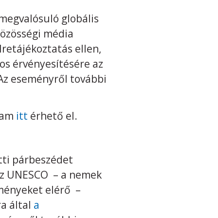
megvalósuló globális
közösségi média
retájékoztatás ellen,
os érvényesítésére az
Az eseményről további
gram
itt
érhető el.
tti párbeszédet
 az UNESCO – a nemek
ményeket elérő –
ra által
a