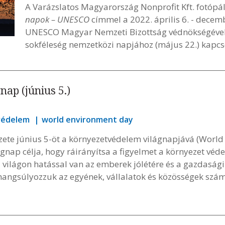
A Varázslatos Magyarország Nonprofit Kft. fotópá
napok – UNESCO
címmel a 2022. április 6. - decemb
UNESCO Magyar Nemzeti Bizottság védnökségével.
sokféleség nemzetközi napjához (május 22.) kapcs
ap (június 5.)
védelem
world environment day
zete június 5-öt a környezetvédelem világnapjává (Worl
lágnap célja, hogy ráirányítsa a figyelmet a környezet vé
világon hatással van az emberek jólétére és a gazdasági 
 hangsúlyozzuk az egyének, vállalatok és közösségek sz