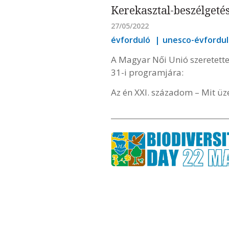
Kerekasztal-beszélgeté
27/05/2022
évforduló
unesco-évfordu
A Magyar Női Unió szeretett
31-i programjára:
Az én XXI. századom – Mit üz