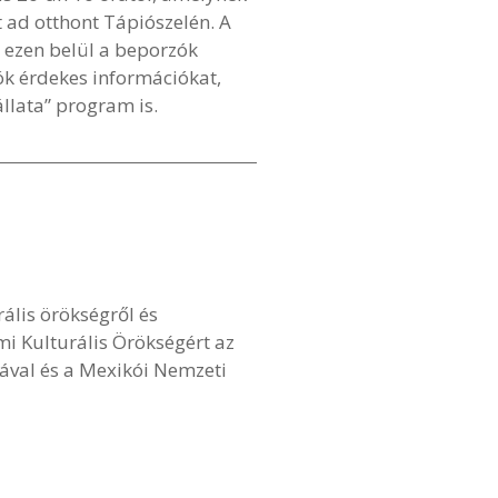
 ad otthont Tápiószelén. A
 ezen belül a beporzók
k érdekes információkat,
állata” program is.
ális örökségről és
mi Kulturális Örökségért az
ával és a Mexikói Nemzeti