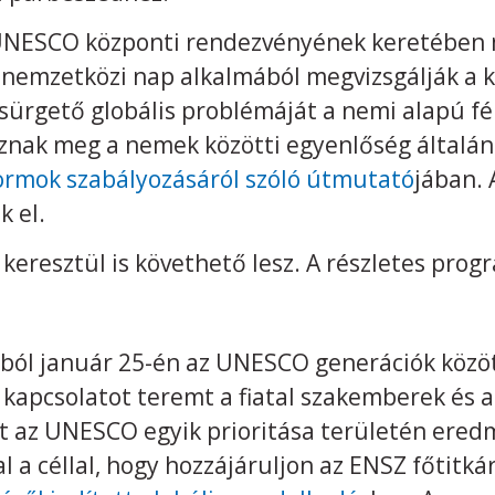
 UNESCO központi rendezvényének keretében 
 nemzetközi nap alkalmából megvizsgálják a 
sürgető globális problémáját a nemi alapú fél
znak meg a nemek közötti egyenlőség általán
ormok szabályozásáról szóló útmutató
jában. 
 el.
 keresztül is követhető lesz. A részletes pro
ból január 25-én az UNESCO generációk közö
 kapcsolatot teremt a fiatal szakemberek és
t az UNESCO egyik prioritása területén ered
l a céllal, hogy hozzájáruljon az ENSZ főtitká