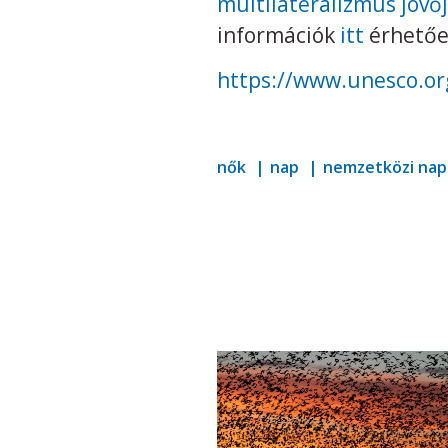
multilateralizmus jövőj
információk
itt
érhetőek
https://www.unesco.or
nők
nap
nemzetközi nap