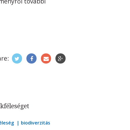
eményről további
re:
okféleséget
féleség
biodiverzitás