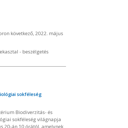
oron következő, 2022. május
kasztal - beszélgetés
iológiai sokféleség
érium Biodiverzitás- és
giai sokféleség világnapja
s 20-án 10 órától, amelynek