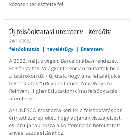
közösen terjesztette fel.
Új felsőoktatási ütemterv - kérdőív
24/11/2022
felsőoktatás
nevelésügy
ütemterv
A 2022. május végén, Barcelonában rendezett
Felsőoktatási Világkonferencián mutatták be a
„Határokon túl - új utak, hogy újra feltaláljuk a
felsőoktatást” (Beyond Limits. New Ways to
Reinvent Higher Education) című felsőoktatási
ütemtervet.
Az UNESCO most arra kéri fel a felsőoktatásban
érintett szereplőket, hogy adjanak visszajelzést,
és járuljanak hozzá a konferencián bemutatott
anyag gazdagításához.