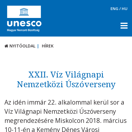
ENG
/
HU
NYITÓOLDAL
HÍREK
NYITÓOLDAL
HÍREK
RÓLUNK
TÉMÁK
XXII. Víz Világnapi
DOKUMENTUMTÁR
Nemzetközi Úszóverseny
PÁLYÁZATOK / DÍJAK
Az idén immár 22. alkalommal kerül sor a
KAPCSOLAT
Víz Világnapi Nemzetközi Úszóverseny
megrendezésére Miskolcon 2018. március
10-11-én a Kemény Dénes Városi