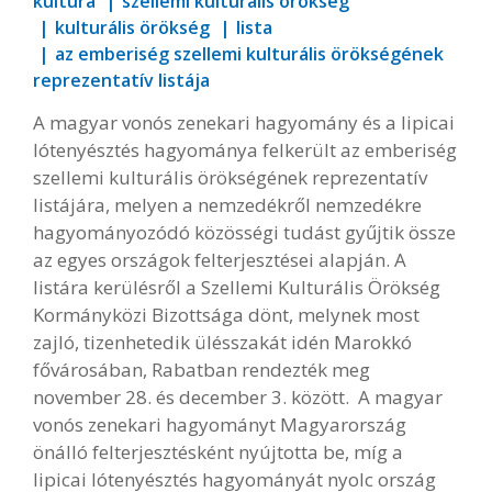
kultúra
szellemi kulturális örökség
kulturális örökség
lista
az emberiség szellemi kulturális örökségének
reprezentatív listája
A magyar vonós zenekari hagyomány és a lipicai
lótenyésztés hagyománya felkerült az emberiség
szellemi kulturális örökségének reprezentatív
listájára, melyen a nemzedékről nemzedékre
hagyományozódó közösségi tudást gyűjtik össze
az egyes országok felterjesztései alapján. A
listára kerülésről a Szellemi Kulturális Örökség
Kormányközi Bizottsága dönt, melynek most
zajló, tizenhetedik ülésszakát idén Marokkó
fővárosában, Rabatban rendezték meg
november 28. és december 3. között. A magyar
vonós zenekari hagyományt Magyarország
önálló felterjesztésként nyújtotta be, míg a
lipicai lótenyésztés hagyományát nyolc ország