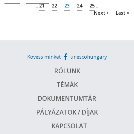
21
22
23
24
25
...
...
Next
Last
Kövess minket
unescohungary
RÓLUNK
TÉMÁK
DOKUMENTUMTÁR
PÁLYÁZATOK / DÍJAK
KAPCSOLAT