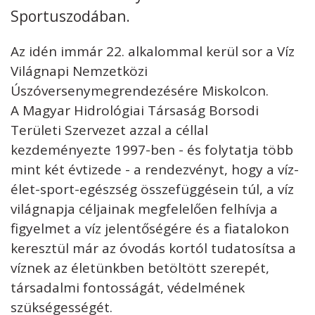
Sportuszodában.
Kövess minket
unescohungary
Az idén immár 22. alkalommal kerül sor a Víz
Adatkezelési tájékoztató
Impresszum
Technikai információk
Világnapi Nemzetközi
RSS
Úszóversenymegrendezésére Miskolcon.
A Magyar Hidrológiai Társaság Borsodi
Területi Szervezet azzal a céllal
kezdeményezte 1997-ben - és folytatja több
mint két évtizede - a rendezvényt, hogy a víz-
élet-sport-egészség összefüggésein túl, a víz
világnapja céljainak megfelelően felhívja a
figyelmet a víz jelentőségére és a fiatalokon
keresztül már az óvodás kortól tudatosítsa a
víznek az életünkben betöltött szerepét,
társadalmi fontosságát, védelmének
szükségességét.