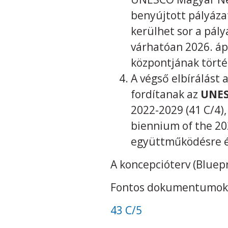
benyújtott pályáza
kerülhet sor a pály
várhatóan 2026. ápr
központjának törté
A végső elbírálást 
fordítanak az
UNES
2022-2029 (41 C/4
biennium of the 20
együttműködésre é
A koncepcióterv (Bluep
Fontos dokumentumok
43 C/5