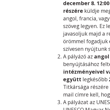
december 8. 12:0
részére
küldje meg
angol, francia, va
szöveg legyen. Ez l
javasoljuk majd a r
örömmel fogadjuk e
szívesen nyújtunk 
A pályázó az
angol
benyújtásához felt
intézményeivel v
együtt
legkésőbb
Titkársága részére 
mail címre kell, h
A pályázat az UNES
UNESCO Magyar Nemz