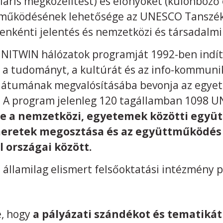
ipláris megközelítést) és előnyöket (különböz
működésének lehetősége az UNESCO Tanszék ég
venkénti jelentés és nemzetközi és társadalmi
NITWIN hálózatok programját 1992-ben indít
t, a tudományt, a kultúrát és az info-kommuni
ndátumának megvalósításába bevonja az egye
. A program jelenleg 120 tagállamban 1098 U
se a nemzetközi, egyetemek közötti együ
meretek megosztása és az együttműködés 
l országai között.
llamilag elismert felsőoktatási intézmény 
e, hogy
a pályázati szándékot és tematikát