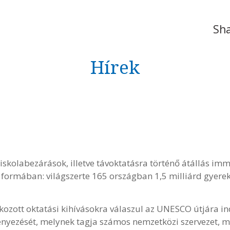
Sha
Hírek
iskolabezárások, illetve távoktatásra történő átállás im
n formában: világszerte 165 országban 1,5 milliárd gyere
kozott oktatási kihívásokra válaszul az UNESCO útjára ind
nyezését, melynek tagja számos nemzetközi szervezet, ma