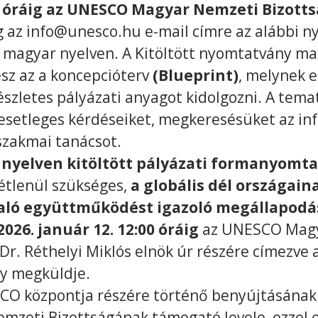
0 óráig az UNESCO Magyar Nemzeti Bizotts
 az info@unesco.hu e-mail címre az alábbi n
gy magyar nyelven. A Kitöltött nyomtatvány m
esz az a koncepcióterv
(Blueprint)
, melynek e
észletes pályázati anyagot kidolgozni. A tema
setleges kérdéseiket, megkeresésüket az in
szakmai tanácsot.
 nyelven kitöltött pályázati formanyomt
étlenül szükséges,
a globális dél országain
aló együttműködést igazoló megállapodá
2026. január 12. 12:00 óráig
az UNESCO Magy
Dr. Réthelyi Miklós elnök úr részére címezve
ogy megküldje.
CO központja részére történő benyújtásának e
eti Bizottságának támogató levele, ezzel eg