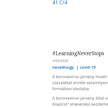
41 C/4
#LearningNeverStops
3/04/2020
nevelésügy
covid-19
A koronavírus-járvány miatti 
százalékát érintik valamilye
formában iskolába.
A koronavírus-járvány által o
Koalíció” elnevezésű kezdemé