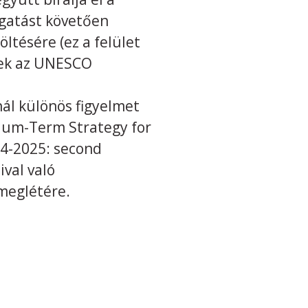
ogatást követően
ltésére (ez a felület
ések az UNESCO
nál különös figyelmet
um-Term Strategy for
4-2025: second
val való
meglétére.