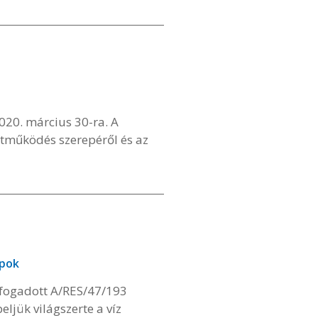
020. március 30-ra. A
tműködés szerepéről és az
apok
lfogadott A/RES/47/193
jük világszerte a víz