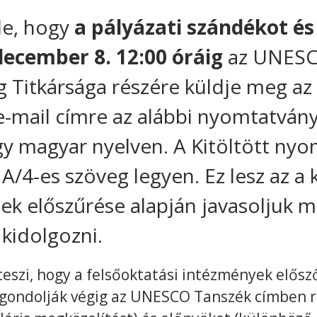
ele, hogy
a pályázati szándékot é
december 8. 12:00 óráig
az UNESC
 Titkársága részére küldje meg az
mail címre az alábbi nyomtatvány 
agy magyar nyelven. A Kitöltött ny
/4-es szöveg legyen. Ez lesz az a
nek előszűrése alapján javasoljuk m
 kidolgozni.
eszi, hogy a felsőoktatási intézmények elősző
 gondolják végig az UNESCO Tanszék címben r