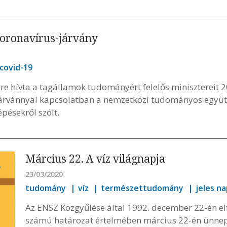
koronavírus-járvány
covid-19
 hívta a tagállamok tudományért felelős minisztereit 2
árvánnyal kapcsolatban a nemzetközi tudományos együt
pésekről szólt.
Március 22. A víz világnapja
23/03/2020
tudomány
víz
természettudomány
jeles n
Az ENSZ Közgyűlése által 1992. december 22-én e
számú határozat értelmében március 22-én ünnepel