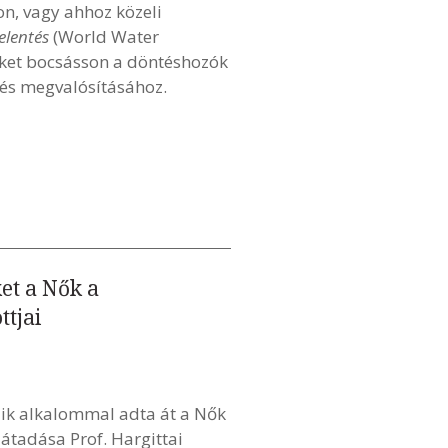
n, vagy ahhoz közeli
jelentés
(World Water
öket bocsásson a döntéshozók
 és megvalósításához.
et a Nők a
ttjai
ik alkalommal adta át a Nők
átadása Prof. Hargittai