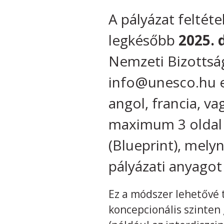
A pályázat feltét
legkésőbb
2025. 
Nemzeti Bizottság
info@unesco.hu e-
angol, francia, v
maximum 3 oldal A
(Blueprint), mely
pályázati anyagot
Ez a módszer lehetővé t
koncepcionális szinten