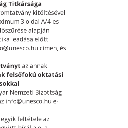
ág Titkársága
yomtatvány kitöltésével
aximum 3 oldal A/4-es
lőszűrése alapján
tika leadása előtt
fo@unesco.hu címen, és
atványt
az annak
ak felsőfokú oktatási
sokkal
ar Nemzeti Bizottság
 az info@unesco.hu e-
gyik feltétele az
yütt bírálja el a