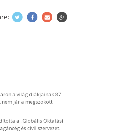
re:
máron a világ diákjainak 87
k nem jár a megszokott
ította a „Globális Oktatási
gáncég és civil szervezet.