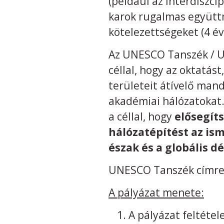
(például az interdiszc
karok rugalmas együtt
kötelezettségeket (4 é
Az UNESCO Tanszék / U
céllal, hogy az oktatás
területeit átívelő ma
akadémiai hálózatokat
a céllal, hogy
elősegít
hálózatépítést az is
észak és a globális dé
UNESCO Tanszék címre á
A pályázat menete:
A pályázat feltétel