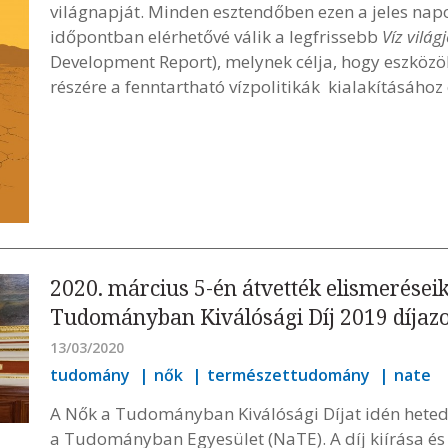
világnapját. Minden esztendőben ezen a jeles napo
időpontban elérhetővé válik a legfrissebb
Víz világ
Development Report), melynek célja, hogy eszköz
részére a fenntartható vízpolitikák kialakításához
2020. március 5-én átvették elismeréseik
Tudományban Kiválósági Díj 2019 díjazo
13/03/2020
tudomány
nők
természettudomány
nate
A Nők a Tudományban Kiválósági Díjat idén heted
a Tudományban Egyesület (NaTE). A díj kiírása és 