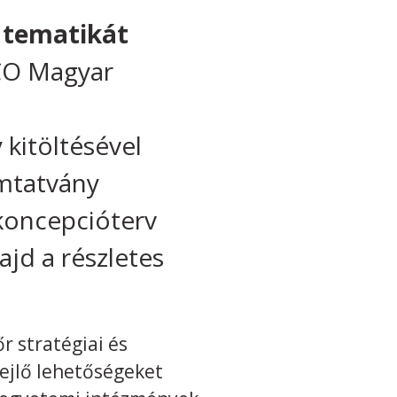
s tematikát
O Magyar
kitöltésével
omtatvány
 koncepcióterv
ajd a részletes
r stratégiai és
ejlő lehetőségeket