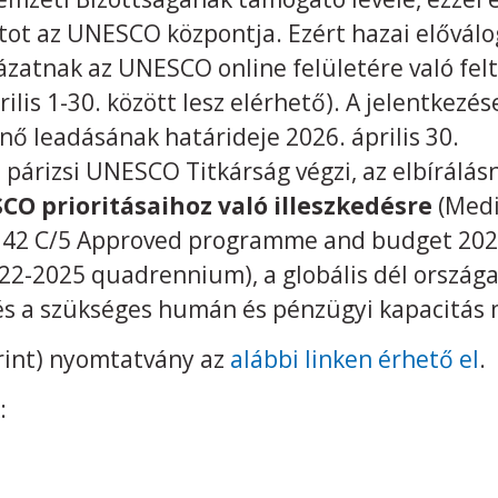
tot az UNESCO központja. Ezért hazai elővál
ázatnak az UNESCO online felületére való feltö
ilis 1-30. között lesz elérhető). A jelentkez
nő leadásának határideje 2026. április 30.
a párizsi UNESCO Titkárság végzi, az elbírálás
CO prioritásaihoz való illeszkedésre
(Medi
), 42 C/5 Approved programme and budget 202
22-2025 quadrennium), a globális dél országai
s a szükséges humán és pénzügyi kapacitás 
rint) nyomtatvány az
alábbi linken érhető el
.
: