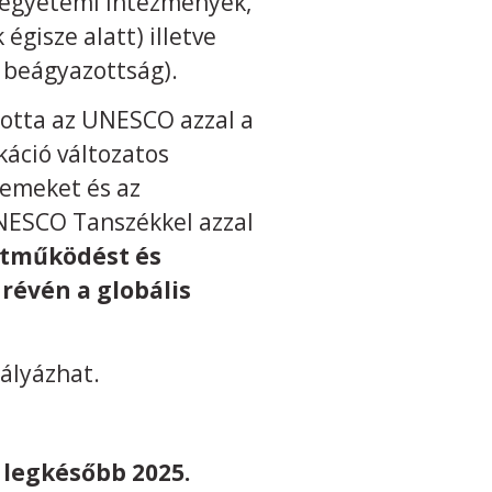
ő egyetemi intézmények,
isze alatt) illetve
 beágyazottság).
otta az UNESCO azzal a
káció változatos
temeket és az
NESCO Tanszékkel azzal
ttműködést és
révén a globális
pályázhat.
 legkésőbb 2025.