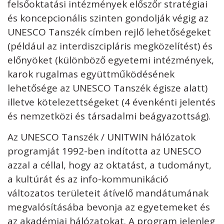
felsőoktatási intézmények előszőr stratégiai
és koncepcionális szinten gondolják végig az
UNESCO Tanszék címben rejlő lehetőségeket
(például az interdiszcipláris megközelítést) és
előnyöket (különböző egyetemi intézmények,
karok rugalmas együttműködésének
lehetősége az UNESCO Tanszék égisze alatt)
illetve kötelezettségeket (4 évenkénti jelentés
és nemzetközi és társadalmi beágyazottság).
Az UNESCO Tanszék / UNITWIN hálózatok
programját 1992-ben indította az UNESCO
azzal a céllal, hogy az oktatást, a tudományt,
a kultúrát és az info-kommunikáció
változatos területeit átívelő mandátumának
megvalósításába bevonja az egyetemeket és
az akadémiai hálózatokat. A program jelenleg