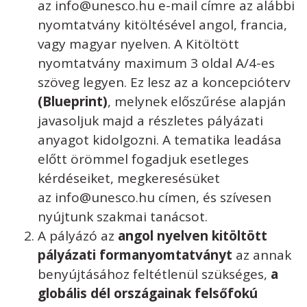
az info@unesco.hu e-mail címre az alábbi
nyomtatvány kitöltésével angol, francia,
vagy magyar nyelven. A Kitöltött
nyomtatvány maximum 3 oldal A/4-es
szöveg legyen. Ez lesz az a koncepcióterv
(Blueprint)
, melynek előszűrése alapján
javasoljuk majd a részletes pályázati
anyagot kidolgozni. A tematika leadása
előtt örömmel fogadjuk esetleges
kérdéseiket, megkeresésüket
az info@unesco.hu címen, és szívesen
nyújtunk szakmai tanácsot.
A pályázó az
angol nyelven kitöltött
pályázati formanyomtatványt
az annak
benyújtásához feltétlenül szükséges,
a
globális dél országainak felsőfokú