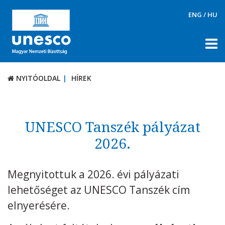
ENG
/
HU
NYITÓOLDAL
HÍREK
NYITÓOLDAL
HÍREK
RÓLUNK
TÉMÁK
UNESCO Tanszék pályázat
DOKUMENTUMTÁR
2026.
PÁLYÁZATOK / DÍJAK
Megnyitottuk a 2026. évi pályázati
KAPCSOLAT
lehetőséget az UNESCO Tanszék cím
elnyerésére.