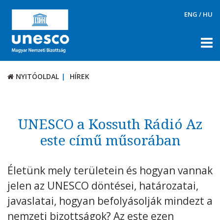
ENG
/
HU
NYITÓOLDAL
HÍREK
NYITÓOLDAL
HÍREK
RÓLUNK
TÉMÁK
UNESCO a Kossuth Rádió Az
DOKUMENTUMTÁR
este című műsorában
PÁLYÁZATOK / DÍJAK
Életünk mely területein és hogyan vannak
KAPCSOLAT
jelen az UNESCO döntései, határozatai,
javaslatai, hogyan befolyásolják mindezt a
nemzeti bizottságok? Az este ezen