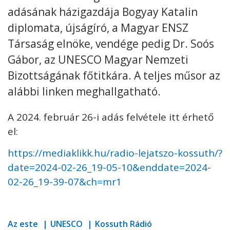
adásának házigazdája Bogyay Katalin
Kövess minket
unescohungary
diplomata, újságíró, a Magyar ENSZ
Társaság elnöke, vendége pedig Dr. Soós
Adatkezelési tájékoztató
Impresszum
Technikai információk
RSS
Gábor, az UNESCO Magyar Nemzeti
Bizottságának főtitkára. A teljes műsor az
alábbi linken meghallgatható.
A 2024. február 26-i adás felvétele itt érhető
el:
https://mediaklikk.hu/radio-lejatszo-kossuth/?
date=2024-02-26_19-05-10&enddate=2024-
02-26_19-39-07&ch=mr1
Az este
UNESCO
Kossuth Rádió