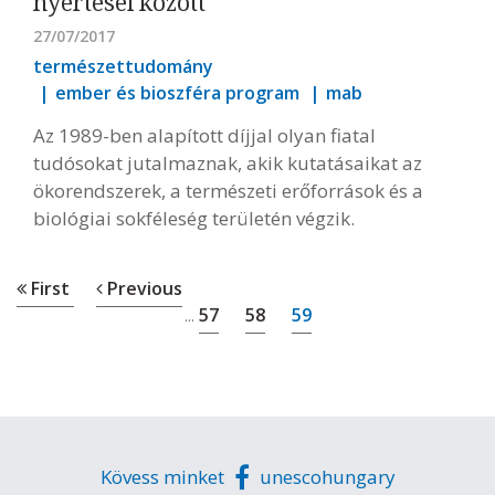
nyertesei között
27/07/2017
természettudomány
ember és bioszféra program
mab
Az 1989-ben alapított díjjal olyan fiatal
tudósokat jutalmaznak, akik kutatásaikat az
ökorendszerek, a természeti erőforrások és a
biológiai sokféleség területén végzik.
First
Previous
57
58
59
...
Kövess minket
unescohungary