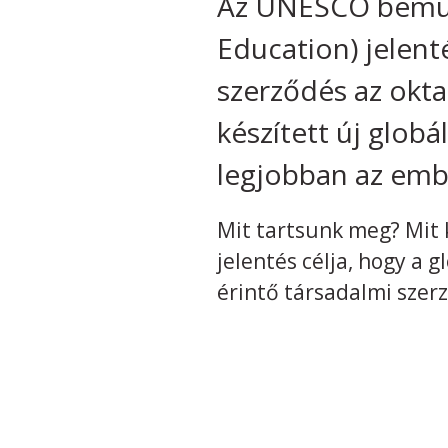
Az UNESCO bemutat
Education) jelent
szerződés az okta
készített új globá
legjobban az embe
Mit tartsunk meg? Mit 
jelentés célja, hogy a g
érintő társadalmi sze