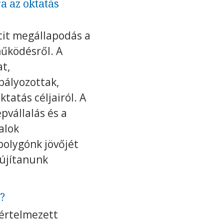
a az oktatás
cit megállapodás a
űködésről. A
t,
bályozottak,
tatás céljairól. A
pvállalás és a
alok
bolygónk jövőjét
 újítanunk
?
 értelmezett