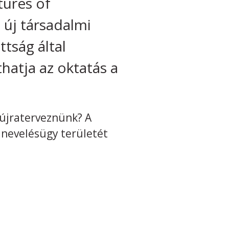
tures of
 új társadalmi
tság által
thatja az oktatás a
.
 újraterveznünk? A
 a nevelésügy területét