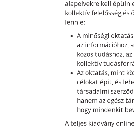
alapelvekre kell épüln
kollektív felelősség és
lennie:
A minőségi oktatásh
az információhoz, 
közös tudáshoz, az
kollektív tudásforr
Az oktatás, mint kö
célokat épít, és le
társadalmi szerződé
hanem az egész tár
hogy mindenkit bev
A teljes kiadvány onlin