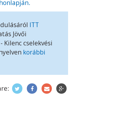
 honlapján.
ndulásáról
ITT
tás Jövői
 Kilenc cselekvési
 nyelven
korábbi
re: