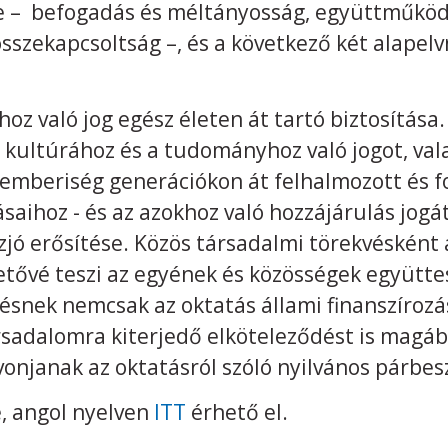
ie – befogadás és méltányosság, együttműködé
 összekapcsoltság –, és a következő két alapel
oz való jog egész életen át tartó biztosítása
a kultúrához és a tudományhoz való jogot, val
 emberiség generációkon át felhalmozott és 
ásaihoz - és az azokhoz való hozzájárulás jogá
zjó erősítése. Közös társadalmi törekvésként 
hetővé teszi az egyének és közösségek együttes
snek nemcsak az oktatás állami finanszírozásá
sadalomra kiterjedő elköteleződést is magában
onjanak az oktatásról szóló nyilvános párbe
e, angol nyelven
ITT
érhető el.