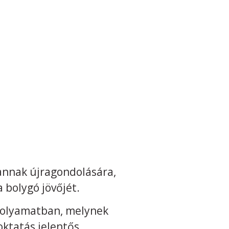
 annak újragondolására,
a bolygó jövőjét.
 folyamatban, melynek
oktatás jelentős