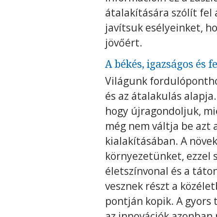
átalakítására szólít fe
javítsuk esélyeinket, 
jövőért.
A békés, igazságos és f
Világunk fordulópontho
és az átalakulás alapja
hogy újragondoljuk, mié
még nem váltja be azt a
kialakításában. A növe
környezetünket, ezzel 
életszínvonal és a tát
vesznek részt a közélet
pontján kopik. A gyors 
az innovációk azonban 