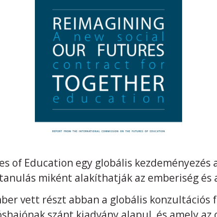
ures of Education egy globális kezdeményezés
tanulás miként alakíthatják az emberiség és 
ber vett részt abban a globális konzultációs
óshajónak szánt kiadvány alapul, és amely az 