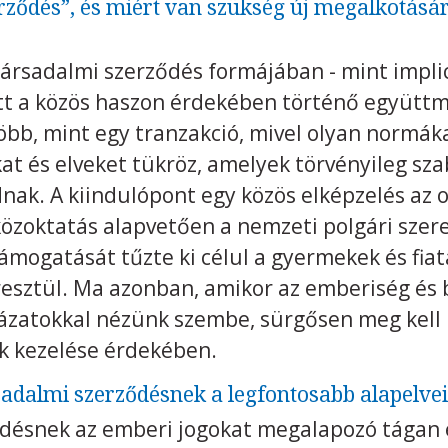
rződés”, és miért van szükség új megalkotásár
társadalmi szerződés formájában - mint impli
tt a közös haszon érdekében történő együttm
öbb, mint egy tranzakció, mivel olyan normáka
at és elveket tükröz, amelyek törvényileg sza
ak. A kiindulópont egy közös elképzelés az ok
özoktatás alapvetően a nemzeti polgári szere
támogatását tűzte ki célul a gyermekek és fiat
esztül. Ma azonban, amikor az emberiség és 
ázatokkal nézünk szembe, sürgősen meg kell
ok kezelése érdekében.
sadalmi szerződésnek a legfontosabb alapelvei
ődésnek az emberi jogokat megalapozó tágan