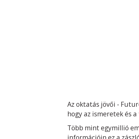
Az oktatás jövői - Fut
hogy az ismeretek és a 
Több mint egymillió em
információin ez a zászl