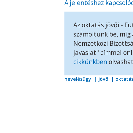
A jelentéshez kapcsoló
Az oktatás jövői - 
számoltunk be, míg 
Nemzetközi Bizottsá
javaslat" címmel on
cikkünkben
olvasha
nevelésügy
jövő
oktatás