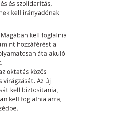
s és szolidaritás,
vnek kell irányadónak
. Magában kell foglalnia
amint hozzáférést a
folyamatosan átalakuló
t.
az oktatás közös
 virágzását. Az új
t kell biztosítania,
 kell foglalnia arra,
szédbe.