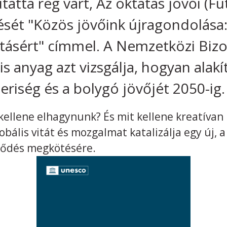
ta rég várt, Az oktatás jövői (Fu
ését "Közös jövőink újragondolása:
tásért" címmel. A Nemzetközi Bizot
lis anyag azt vizsgálja, hogyan alakí
riség és a bolygó jövőjét 2050-ig
kellene elhagynunk? És mit kellene kreatívan
lobális vitát és mozgalmat katalizálja egy új,
rződés megkötésére.