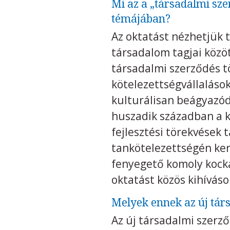
Mi az a „társadalmi sze
témájában?
Az oktatást nézhetjük 
társadalom tagjai közö
társadalmi szerződés t
kötelezettségvállalások
kulturálisan beágyazódn
huszadik században a k
fejlesztési törekvések 
tankötelezettségén ker
fenyegető komoly kock
oktatást közös kihívás
Melyek ennek az új tár
Az új társadalmi szerz