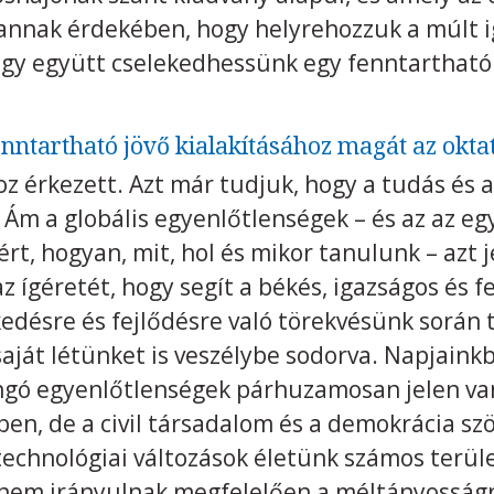
l annak érdekében, hogy helyrehozzuk a múlt 
hogy együtt cselekedhessünk egy fenntarthat
enntartható jövő kialakításához magát az oktat
z érkezett. Azt már tudjuk, hogy a tudás és 
. Ám a globális egyenlőtlenségek – és az az e
rt, hogyan, mit, hol és mikor tanulunk – azt j
z ígéretét, hogy segít a békés, igazságos és 
kedésre és fejlődésre való törekvésünk során 
saját létünket is veszélybe sodorva. Napjain
ongó egyenlőtlenségek párhuzamosan jelen v
ben, de a civil társadalom és a demokrácia sz
technológiai változások életünk számos terület
nem irányulnak megfelelően a méltányosságr