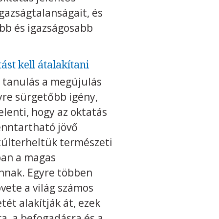
igazságtalanságait, és
óbb és igazságosabb
ást kell átalakítani
a tanulás a megújulás
gyre sürgetőbb igény,
elenti, hogy az oktatás
fenntartható jövő
túlterheltük természeti
kban a magas
annak. Egyre többen
övete a világ számos
ét alakítják át, ezek
a, a befogadásra és a