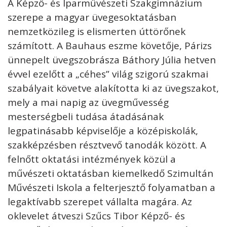
A Képző- és Iparművészeti Szakgimnázium
szerepe a magyar üvegesoktatásban
nemzetközileg is elismerten úttörőnek
számított. A Bauhaus eszme követője, Párizs
ünnepelt üvegszobrásza Báthory Júlia hetven
évvel ezelőtt a „céhes” világ szigorú szakmai
szabályait követve alakította ki az üvegszakot,
mely a mai napig az üvegművesség
mesterségbeli tudása átadásának
legpatinásabb képviselője a középiskolák,
szakképzésben résztvevő tanodák között. A
felnőtt oktatási intézmények közül a
művészeti oktatásban kiemelkedő Szimultán
Művészeti Iskola a felterjesztő folyamatban a
legaktívabb szerepet vállalta magára. Az
oklevelet átveszi Szűcs Tibor Képző- és