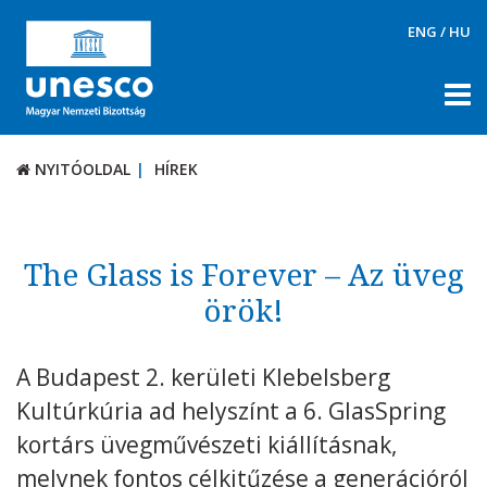
ENG
/
HU
NYITÓOLDAL
HÍREK
NYITÓOLDAL
HÍREK
RÓLUNK
TÉMÁK
The Glass is Forever – Az üveg
DOKUMENTUMTÁR
örök!
PÁLYÁZATOK / DÍJAK
A Budapest 2. kerületi Klebelsberg
KAPCSOLAT
Kultúrkúria ad helyszínt a 6. GlasSpring
kortárs üvegművészeti kiállításnak,
melynek fontos célkitűzése a generációról