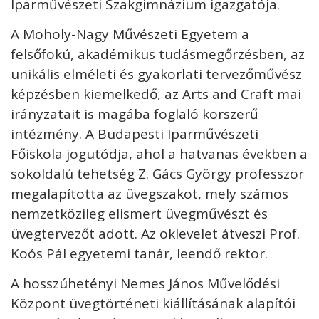
Iparművészeti Szakgimnázium igazgatója.
A Moholy-Nagy Művészeti Egyetem a
felsőfokú, akadémikus tudásmegőrzésben, az
unikális elméleti és gyakorlati tervezőművész
képzésben kiemelkedő, az Arts and Craft mai
irányzatait is magába foglaló korszerű
intézmény. A Budapesti Iparművészeti
Főiskola jogutódja, ahol a hatvanas években a
sokoldalú tehetség Z. Gács György professzor
megalapította az üvegszakot, mely számos
nemzetközileg elismert üvegművészt és
üvegtervezőt adott. Az oklevelet átveszi Prof.
Koós Pál egyetemi tanár, leendő rektor.
A hosszúhetényi Nemes János Művelődési
Központ üvegtörténeti kiállításának alapítói