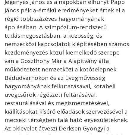
Jegenyés János és a napokban elhunyt Papp
János példa-értékű eredményeket értek el a
régió többszázéves hagyományának
ápolásában. A szimpózium-rendszerű
tudásmegosztásban, a közösségi és
nemzetközi kapcsolatok kiépítésében számos
kezdeményezés közül kiemelkedő szerepe
van a Goszthony Mária Alapítvány által
működtetett nemzetközi alkotótelepnek
Bádudvarnokon és az üvegművesség
hagyományának felkutatásával, korabeli
üvegcsűrök régészeti feltárásával,
restaurálásával és megismertetésével,
kiállításokat kísérő előadások szervezésével a
mecseki térségben található egyesületeknek.
Az oklevelet átveszi Derksen Gyöngyi a