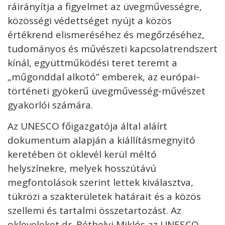
ráirányítja a figyelmet az üvegművességre,
közösségi védettséget nyújt a közös
értékrend elismeréséhez és megőrzéséhez,
tudományos és művészeti kapcsolatrendszert
kínál, együttműködési teret teremt a
„műgonddal alkotó” emberek, az európai-
történeti gyökerű üvegművesség-művészet
gyakorlói számára.
Az UNESCO főigazgatója által aláírt
dokumentum alapján a kiállításmegnyitó
keretében öt oklevél kerül méltó
helyszínekre, melyek hosszútávú
megfontolások szerint lettek kiválasztva,
tükrözi a szakterületek határait és a közös
szellemi és tartalmi összetartozást. Az
okleveleket dr. Réthelyi Miklós az UNESCO