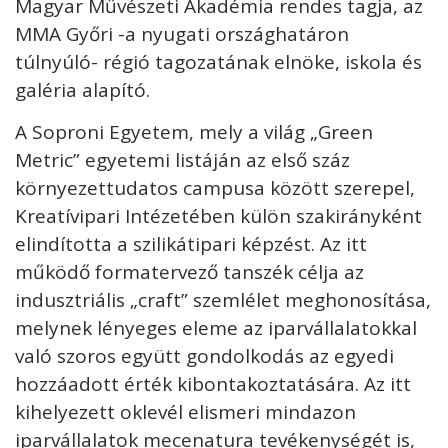
Magyar Művészeti Akadémia rendes tagja, az
MMA Győri -a nyugati országhatáron
túlnyúló- régió tagozatának elnöke, iskola és
galéria alapító.
A Soproni Egyetem, mely a világ „Green
Metric” egyetemi listáján az első száz
környezettudatos campusa között szerepel,
Kreatívipari Intézetében külön szakirányként
elindította a szilikátipari képzést. Az itt
működő formatervező tanszék célja az
indusztriális „craft” szemlélet meghonosítása,
melynek lényeges eleme az iparvállalatokkal
való szoros együtt gondolkodás az egyedi
hozzáadott érték kibontakoztatására. Az itt
kihelyezett oklevél elismeri mindazon
iparvállalatok mecenatura tevékenységét is,