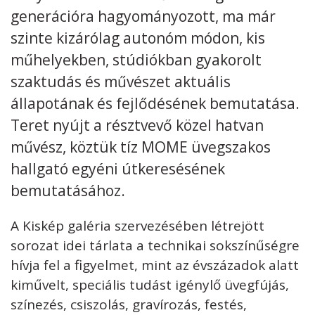
generációra hagyományozott, ma már
Kövess minket
unescohungary
szinte kizárólag autonóm módon, kis
műhelyekben, stúdiókban gyakorolt
Adatkezelési tájékoztató
Impresszum
Technikai információk
RSS
szaktudás és művészet aktuális
állapotának és fejlődésének bemutatása.
Teret nyújt a résztvevő közel hatvan
művész, köztük tíz MOME üvegszakos
hallgató egyéni útkeresésének
bemutatásához.
A Kiskép galéria szervezésében létrejött
sorozat idei tárlata a technikai sokszínűségre
hívja fel a figyelmet, mint az évszázadok alatt
kiművelt, speciális tudást igénylő üvegfújás,
színezés, csiszolás, gravírozás, festés,