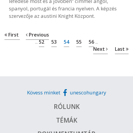
lefedése most és a jövőben” címmel angol,
spanyol, portugál és francia nyelven. A képzés
szervezője az austini Knight Központ.
First
Previous
52
53
54
55
56
...
...
Next
Last
Kövess minket
unescohungary
RÓLUNK
TÉMÁK