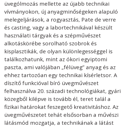
üvególmozás mellette az újabb technikai
vívmányokon, új anyagminőségeken alapuló
melegeljárások, a rogyasztás, Pate de verre
és casting, vagy a labortechnikával készült
használati tárgyak és a szépművészet
alkotáskörébe sorolható szobrok és
kisplasztikák, de olyan különlegességgel is
találkozhatunk, mint az ókori egyiptomi
paszta, ami valójában „félüveg” anyag és az
ehhez tartozóan egy technikai kísérletsor. A
díszítő funkcióval bíró üvegművészet
felhasználva 20. századi technológiákat, gyári
közegből kilépve is tovább él, teret talál a
fizikai határokat feszegető kreativitáshoz. Az
üvegművészetet tehát elsősorban a művészi
látásmód mozgatja, a technikának a látást