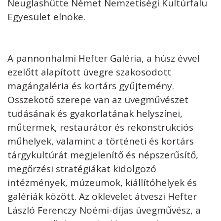
Neuglashütte Német Nemzetiségi Kultúrfalu
Egyesület elnöke.
A pannonhalmi Hefter Galéria, a húsz évvel
ezelőtt alapított üvegre szakosodott
magángaléria és kortárs gyűjtemény.
Összekötő szerepe van az üvegművészet
tudásának és gyakorlatának helyszínei,
műtermek, restaurátor és rekonstrukciós
műhelyek, valamint a történeti és kortárs
tárgykultúrát megjelenítő és népszerűsítő,
megőrzési stratégiákat kidolgozó
intézmények, múzeumok, kiállítóhelyek és
galériák között. Az oklevelet átveszi Hefter
László Ferenczy Noémi-díjas üvegművész, a