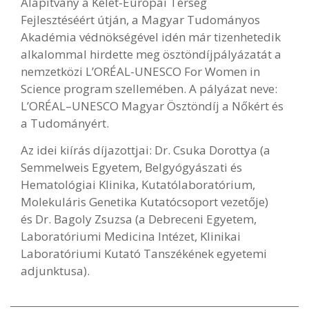
Alapítvány a Kelet-Európai Térség
Fejlesztéséért útján, a Magyar Tudományos
Akadémia védnökségével idén már tizenhetedik
alkalommal hirdette meg ösztöndíjpályázatát a
nemzetközi L’ORÉAL-UNESCO For Women in
Science program szellemében. A pályázat neve:
L’ORÉAL–UNESCO Magyar Ösztöndíj a Nőkért és
a Tudományért.
Az idei kiírás díjazottjai: Dr. Csuka Dorottya (a
Semmelweis Egyetem, Belgyógyászati és
Hematológiai Klinika, Kutatólaboratórium,
Molekuláris Genetika Kutatócsoport vezetője)
és Dr. Bagoly Zsuzsa (a Debreceni Egyetem,
Laboratóriumi Medicina Intézet, Klinikai
Laboratóriumi Kutató Tanszékének egyetemi
adjunktusa).