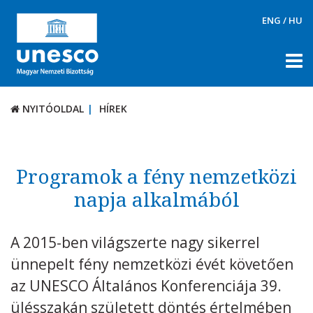
ENG
/
HU
NYITÓOLDAL
HÍREK
NYITÓOLDAL
HÍREK
RÓLUNK
TÉMÁK
Programok a fény nemzetközi
DOKUMENTUMTÁR
napja alkalmából
PÁLYÁZATOK / DÍJAK
A 2015-ben világszerte nagy sikerrel
KAPCSOLAT
ünnepelt fény nemzetközi évét követően
az UNESCO Általános Konferenciája 39.
ülésszakán született döntés értelmében