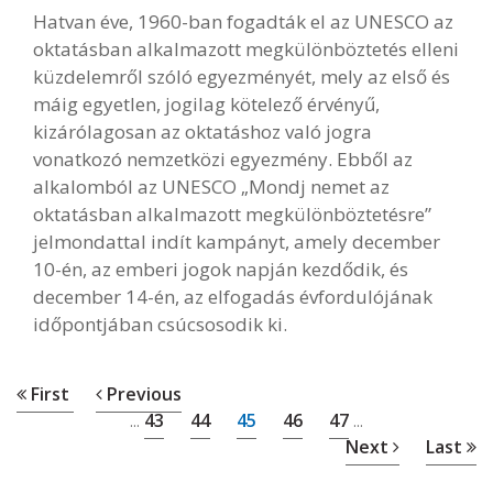
Hatvan éve, 1960-ban fogadták el az UNESCO az
oktatásban alkalmazott megkülönböztetés elleni
küzdelemről szóló egyezményét, mely az első és
máig egyetlen, jogilag kötelező érvényű,
kizárólagosan az oktatáshoz való jogra
vonatkozó nemzetközi egyezmény. Ebből az
alkalomból az UNESCO „Mondj nemet az
oktatásban alkalmazott megkülönböztetésre”
jelmondattal indít kampányt, amely december
10-én, az emberi jogok napján kezdődik, és
december 14-én, az elfogadás évfordulójának
időpontjában csúcsosodik ki.
First
Previous
43
44
45
46
47
...
...
Next
Last