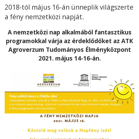
2018-tól május 16-án ünneplik világszerte
Kövess minket
unescohungary
a fény nemzetközi napját.
Adatkezelési tájékoztató
Impresszum
Technikai információk
A nemzetközi nap alkalmából fantasztikus
RSS
programokkal várja az érdeklődőket az ATK
Agroverzum Tudományos Élményközpont
2021. május 14-16-án.