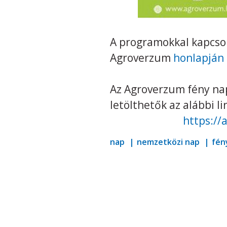
A programokkal kapcsol
Agroverzum
honlapján
Az Agroverzum fény nap
letölthetők az alábbi l
https://
nap
nemzetközi nap
fén