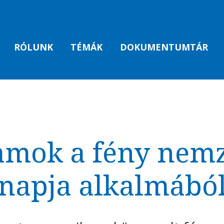
RÓLUNK
TÉMÁK
DOKUMENTUMTÁR
amok a fény nemz
napja alkalmábó