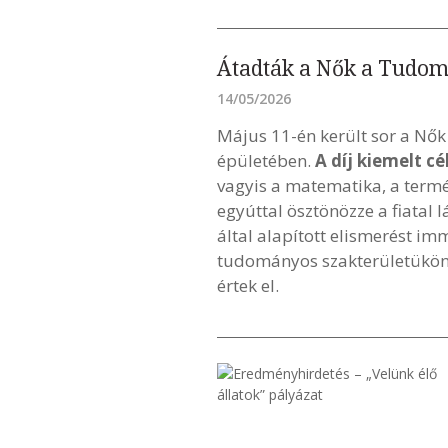
Átadták a Nők a Tudo
14/05/2026
Május 11-én került sor a N
épületében.
A díj kiemelt c
vagyis a matematika, a term
egyúttal ösztönözze a fiata
által alapított elismerést i
tudományos szakterületükön 
értek el.