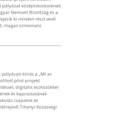
ási pályázat középiskolásoknak
gyar Nemzeti Bizottság és a
ejezik ki minden részt vevő
tt, magas színvonalú
ályázati kiírás a „MI az
ított pilot projekt
éssel, digitális eszközökkel
sének és kapcsolatának
skolás csapatok és
létrejövő Tihanyi Közösségi