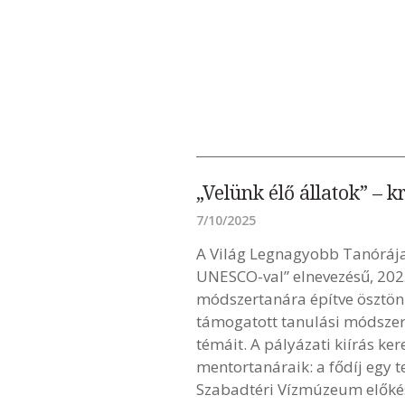
„Velünk élő állatok” – 
7/10/2025
A Világ Legnagyobb Tanórája
UNESCO-val” elnevezésű, 2025
módszertanára építve ösztönz
támogatott tanulási módszere
témáit. A pályázati kiírás k
mentortanáraik: a fődíj egy 
Szabadtéri Vízmúzeum előkész