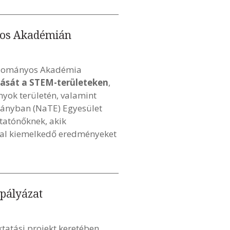
yos Akadémián
Tudományos Akadémia
alását a STEM-területeken
,
yok területén, valamint
mányban (NaTE) Egyesület
utatónőknek, akik
kkal kiemelkedő eredményeket
 pályázat
tatási projekt keretében