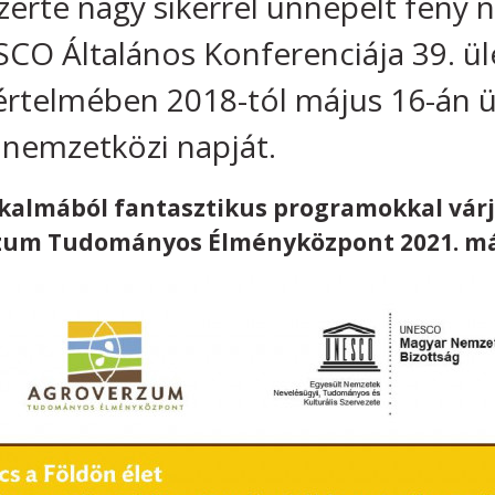
zerte nagy sikerrel ünnepelt fény 
CO Általános Konferenciája 39. ü
 értelmében 2018-tól május 16-án 
y nemzetközi napját.
kalmából fantasztikus programokkal várj
zum Tudományos Élményközpont 2021. máj