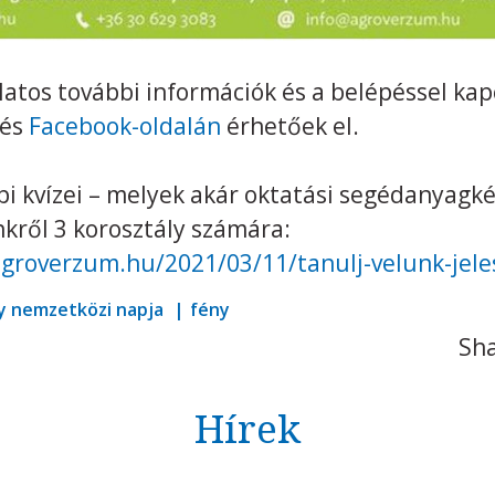
atos további információk és a belépéssel kap
és
Facebook-oldalán
érhetőek el.
i kvízei – melyek akár oktatási segédanyagké
inkről 3 korosztály számára:
agroverzum.hu/2021/03/11/tanulj-velunk-jele
y nemzetközi napja
fény
Sha
Hírek