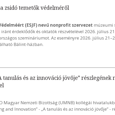
a zsidó temetők védelméről
Védelméért (ESJF) nevű nonprofit szervezet
múzeumi s
iránt érdeklődők és oktatók részvételével 2026. július 2
országos szemináriumot. Az eseményre 2026. július 21–2
lálható Bálint-házban.
 tanulás és az innováció jövője” részlegének
el
O Magyar Nemzeti Bizottság (UMNB) kollégái hivataluk
 and Innovation” - „A tanulás és az innováció jövője” - r