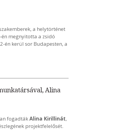
zakemberek, a helytörténet
1-én megnyitotta a zsidó
2-én kerül sor Budapesten, a
 munkatársával, Alina
ban fogadták
Alina Kirillinát
,
észlegének projektfelelősét.