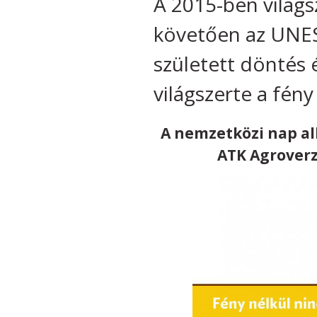
A 2015-ben világs
követően az UNES
született döntés
világszerte a fén
A nemzetközi nap al
ATK Agrover