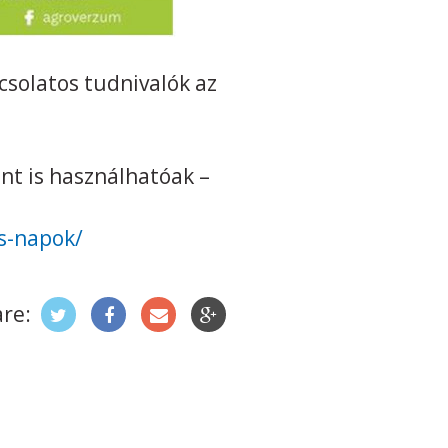
csolatos tudnivalók az
nt is használhatóak –
s-napok/
re: