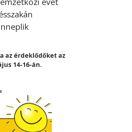
nemzetközi évét
lésszakán
ünneplik
a az érdeklődőket az
us 14-16-án.