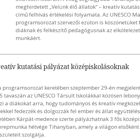
meghirdetett „Velünk élő állatok” – kreatív kutat
című felhívás értékelési folyamata. Az UNESCO Ma
programsorozat szervezői ezúton is köszönetüket f
diáknak és felkészítő pedagógusnak az elköteleze
munkáért.
kreatív kutatási pályázat középiskolásoknak
 programsorozat keretében szeptember 29-én megjelent p
 tavaszán az UNESCO Társult Iskolákkal közösen lebonyol
i a diákokat arra, hogy tudományos és kreatív megközelít
kkel fedezzék és dolgozzák fel ember és állat együttélé
eretében Kárpát-medence szerte pályázhatnak 3 fős középi
terepmunka hétvége Tihanyban, amely a világon elsőként 
ületeit szolgálja.