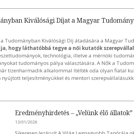
mányban Kiválósági Díjat a Magyar Tudomán
ők a Tudományban Kiválósági Díj átadására a Magyar 
élja, hogy láthatóbbá tegye a női kutatók szerepváll
észettudományok, technológia, illetve a mérnöki tudomán
l lányokat tudományos pálya választására. A Nők a Tudo
mmár tizenharmadik alkalommal ítélték oda olyan fiatal k
nyújtott teljesítményükkel és mentori szerepvállalásu
Eredményhirdetés – „Velünk élő állatok”
13/01/2026
Sikeresen lezárult A Világ Legnagyobb Tanórája ok