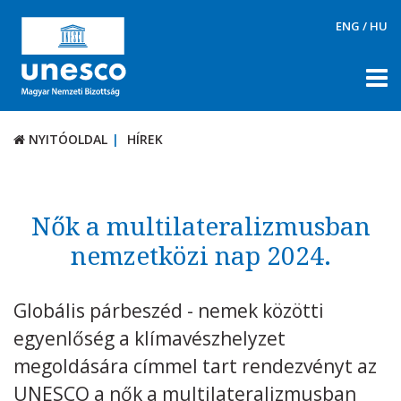
ENG
/
HU
NYITÓOLDAL
HÍREK
NYITÓOLDAL
HÍREK
RÓLUNK
TÉMÁK
Nők a multilateralizmusban
DOKUMENTUMTÁR
nemzetközi nap 2024.
PÁLYÁZATOK / DÍJAK
Globális párbeszéd - nemek közötti
KAPCSOLAT
egyenlőség a klímavészhelyzet
megoldására címmel tart rendezvényt az
UNESCO a nők a multilateralizmusban