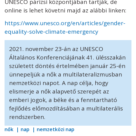
UNESCO párizsi központjában tartják, de
online is lehet követni majd az alábbi linken:
https://www.unesco.org/en/articles/gender-
equality-solve-climate-emergency
2021. november 23-án az UNESCO
Általános Konferenciájának 41. ülésszakán
született döntés értelmében január 25-én
ünnepeljük a nők a multilateralizmusban
nemzetközi napot. A nap célja, hogy
elismerje a nők alapvető szerepét az
emberi jogok, a béke és a fenntartható
fejlődés előmozdításában a multilaterális
rendszerben.
nők
nap
nemzetközi nap