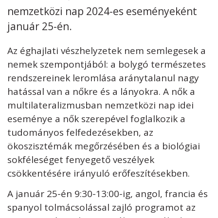
nemzetközi nap 2024-es eseményeként
Kövess minket
unescohungary
január 25-én.
Adatkezelési tájékoztató
Impresszum
Technikai információk
Az éghajlati vészhelyzetek nem semlegesek a
RSS
nemek szempontjából: a bolygó természetes
rendszereinek leromlása aránytalanul nagy
hatással van a nőkre és a lányokra. A nők a
multilateralizmusban nemzetközi nap idei
eseménye a nők szerepével foglalkozik a
tudományos felfedezésekben, az
ökoszisztémák megőrzésében és a biológiai
sokféleséget fenyegető veszélyek
csökkentésére irányuló erőfeszítésekben.
A január 25-én 9:30-13:00-ig, angol, francia és
spanyol tolmácsolással zajló programot az