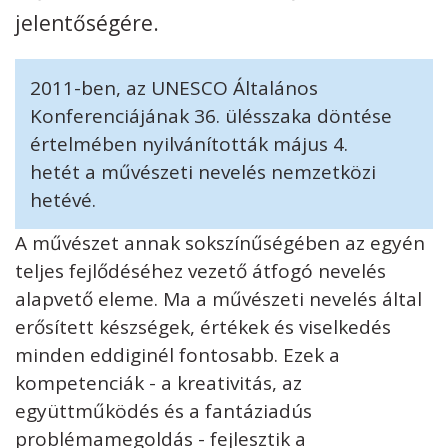
jelentőségére.
Kövess minket
unescohungary
2011-ben, az UNESCO Általános
Adatkezelési tájékoztató
Impresszum
Technikai információk
RSS
Konferenciájának 36. ülésszaka döntése
értelmében nyilvánították május 4.
hetét a művészeti nevelés nemzetközi
hetévé.
A művészet annak sokszínűségében az egyén
teljes fejlődéséhez vezető átfogó nevelés
alapvető eleme. Ma a művészeti nevelés által
erősített készségek, értékek és viselkedés
minden eddiginél fontosabb. Ezek a
kompetenciák - a kreativitás, az
együttműködés és a fantáziadús
problémamegoldás - fejlesztik a