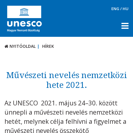
ENG
/
HU
NYITÓOLDAL
HÍREK
NYITÓOLDAL
HÍREK
RÓLUNK
TÉMÁK
Művészeti nevelés nemzetközi
DOKUMENTUMTÁR
hete 2021.
PÁLYÁZATOK / DÍJAK
Az UNESCO 2021. május 24–30. között
KAPCSOLAT
ünnepli a művészeti nevelés nemzetközi
hetét, melynek célja felhívni a figyelmet a
művészeti nevelés összekötő