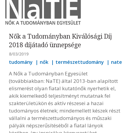
Nők a Tudományban Kiválósági Díj
2018 díjátadó ünnepsége
8/03/2019
tudomány
nők
természettudomány
nate
A Nők a Tudományban Egyesület
(továbbiakban: NaTE) által 2013-ban alapított
elismerést olyan fiatal kutatónők nyerhetik el,
akik kiemelkedő teljesítményt mutatnak fel
szakterületükön és aktív részesei a hazai
tudományos életnek; mindemellett készek részt
vállalni a természettudományos és műszaki
pályák népszerűsítéséből a fiatal lányok
körében, így inspirálva környezetüket.