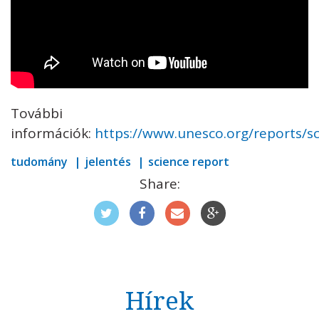
További
információk:
https://www.unesco.org/reports/s
tudomány
jelentés
science report
Share:
Hírek