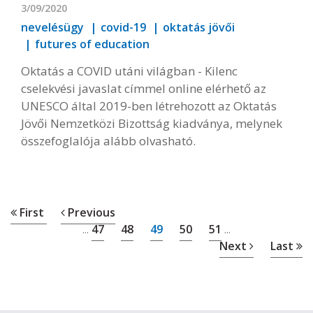
3/09/2020
nevelésügy
covid-19
oktatás jövői
futures of education
Oktatás a COVID utáni világban - Kilenc
cselekvési javaslat címmel online elérhető az
UNESCO által 2019-ben létrehozott az Oktatás
Jövői Nemzetközi Bizottság kiadványa, melynek
összefoglalója alább olvasható.
First
Previous
47
48
49
50
51
...
...
Next
Last