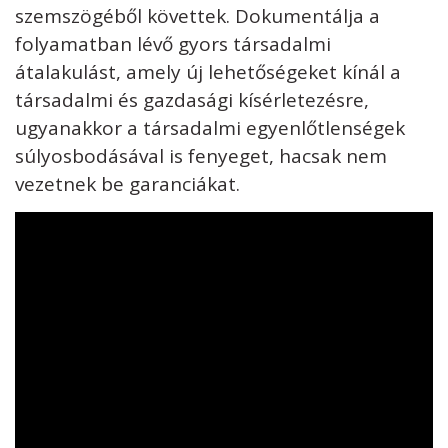
szemszögéből követtek. Dokumentálja a
folyamatban lévő gyors társadalmi
átalakulást, amely új lehetőségeket kínál a
társadalmi és gazdasági kísérletezésre,
ugyanakkor a társadalmi egyenlőtlenségek
súlyosbodásával is fenyeget, hacsak nem
vezetnek be garanciákat.