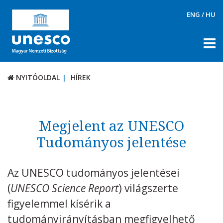
ENG
/
HU
NYITÓOLDAL
HÍREK
NYITÓOLDAL
HÍREK
RÓLUNK
TÉMÁK
Megjelent az UNESCO
DOKUMENTUMTÁR
Tudományos jelentése
PÁLYÁZATOK / DÍJAK
Az UNESCO tudományos jelentései
KAPCSOLAT
(
UNESCO Science Report
) világszerte
figyelemmel kísérik a
tudományirányításban megfigyelhető