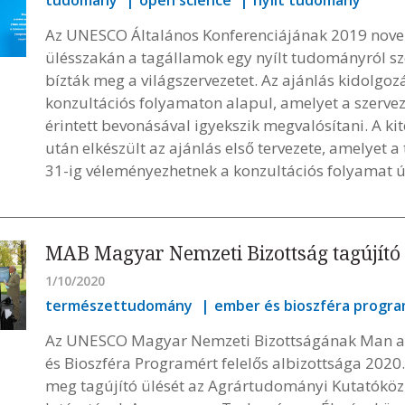
tudomány
open science
nyílt tudomány
Az UNESCO Általános Konferenciájának 2019 novem
ülésszakán a tagállamok egy nyílt tudományról sz
bízták meg a világszervezetet. Az ajánlás kidolgo
konzultációs folyamaton alapul, amelyet a szerve
érintett bevonásával igyekszik megvalósítani. A kit
után elkészült az ajánlás első tervezete, amelyet
31-ig véleményezhetnek a konzultációs folyamat ú
MAB Magyar Nemzeti Bizottság tagújító 
1/10/2020
természettudomány
ember és bioszféra progr
Az UNESCO Magyar Nemzeti Bizottságának Man a
és Bioszféra Programért felelős albizottsága 2020
meg tagújító ülését az Agrártudományi Kutatók