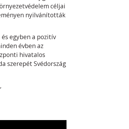
környezetvédelem céljai
seményen nyilvánították
és egyben a pozitív
minden évben az
özponti hivatalos
da szerepét Svédország
,