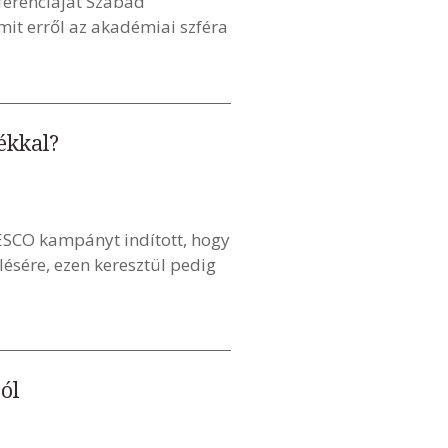
ferenciáját Szabad
mit erről az akadémiai szféra
ékkal?
ESCO kampányt indított, hogy
ésére, ezen keresztül pedig
ól