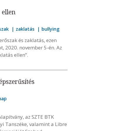
 ellen
szak
zaklatás
bullying
erőszak és zaklatás, ezen
ot, 2020. november 5-én. Az
latás ellen”.
épszerűsítés
nap
Alapítvány, az SZTE BTK
i Tanszéke, valamint a Libre