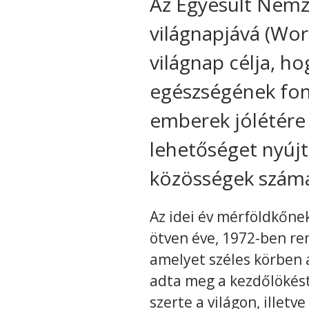
Az Egyesült Nemz
világnapjává (Wor
világnap célja, h
egészségének font
emberek jólétére 
lehetőséget nyújt
közösségek számá
Az idei év mérföldkőne
ötven éve, 1972-ben re
amelyet széles körben 
adta meg a kezdőlökés
szerte a világon, illetv