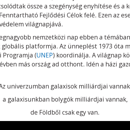
csolódtak össze a szegénység enyhítése és a 
 Fenntartható Fejlődési Célok felé. Ezen az e
tvédelem világnapjává.
a legnagyobb nemzetközi nap ebben a témában 
 globális platformja. Az ünneplést 1973 óta 
 Programja (
UNEP
) koordinálja. A világnap k
vben más ország ad otthont. Idén a házi gaz
Az univerzumban galaxisok milliárdjai vannak
a galaxisunkban bolygók milliárdjai vannak,
de Földből csak egy van.