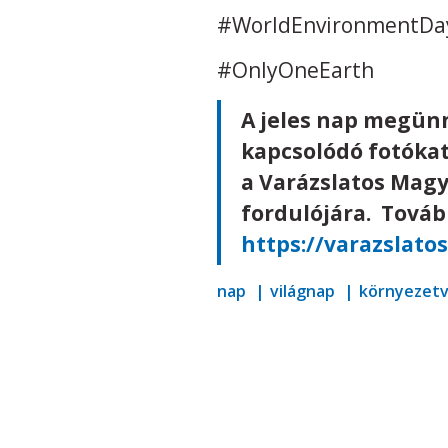
#WorldEnvironmentDa
#OnlyOneEarth
A jeles nap megün
kapcsolódó fotóka
a Varázslatos Magy
fordulójára. Továb
https://varazslat
nap
világnap
környezet