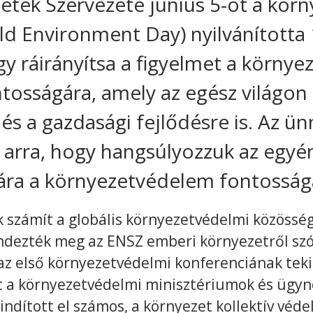
etek Szervezete június 5-öt a kör
ld Environment Day) nyilvánította
ogy ráirányítsa a figyelmet a körny
osságára, amely az egész világon 
és a gazdasági fejlődésre is. Az ü
 arra, hogy hangsúlyozzuk az egyén
ra a környezetvédelem fontosság
k számít a globális környezetvédelmi közössé
ndezték meg az ENSZ emberi környezetről szó
az első környezetvédelmi konferenciának tek
t a környezetvédelmi minisztériumok és ügyn
e indított el számos, a környezet kollektív véde