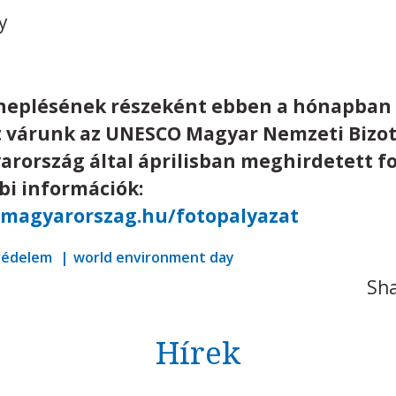
y
neplésének részeként ebben a hónapban 
t várunk az UNESCO Magyar Nemzeti Bizo
arország által áprilisban meghirdetett f
bi információk:
osmagyarorszag.hu/fotopalyazat
védelem
world environment day
Sha
Hírek