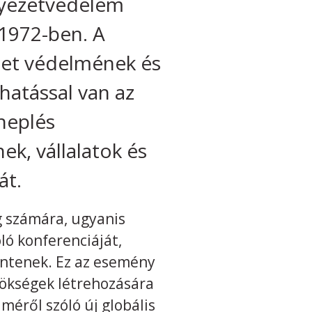
nyezetvédelem
 1972-ben. A
ezet védelmének és
hatással van az
nneplés
ek, vállalatok és
át.
g számára, ugyanis
ló konferenciáját,
intenek. Ez az esemény
ökségek létrehozására
lméről szóló új globális