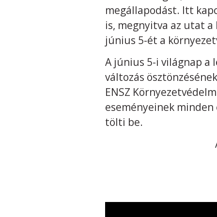
megállapodást. Itt kap
is, megnyitva az utat a
június 5-ét a környeze
A június 5-i világnap 
változás ösztönzésének
ENSZ Környezetvédelmi
eseményeinek minden é
tölti be.