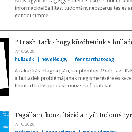
Art Magyarország Egyesület első közös online kon
információelőállítás, tudománynépszerűsítés és a
gondol címmel.
#TrashHack - hogy küzdhetünk a hullad
7/10/2020
hulladék
nevelésügy
fenntarthatóság
A takarítás világnapján, szeptember 19-én, az UN
a hulladék problémájának megismerésére és kezel
fenntarthatóságra ösztönözze a fiatalokat.
Tagállami konzultáció a nyílt tudományr
7/10/2020