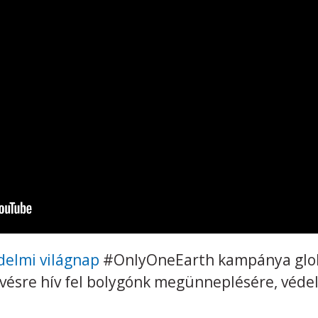
delmi világnap
#OnlyOneEarth kampánya globál
kvésre hív fel bolygónk megünneplésére, véde