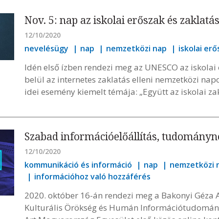
Nov. 5: nap az iskolai erőszak és zaklatás
12/10/2020
nevelésügy
nap
nemzetközi nap
iskolai erő
Idén első ízben rendezi meg az UNESCO az iskolai 
belül az internetes zaklatás elleni nemzetközi nap
idei esemény kiemelt témája: „Együtt az iskolai zak
Szabad információelőállítás, tudományn
12/10/2020
kommunikáció és információ
nap
nemzetközi 
információhoz való hozzáférés
2020. október 16-án rendezi meg a Bakonyi Géza 
Kulturális Örökség és Humán Információtudomány