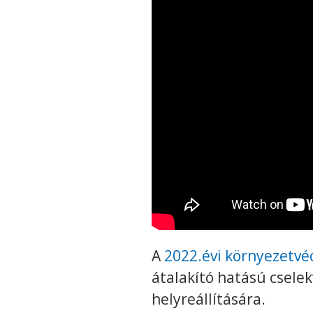
A
2022.évi környezetvé
átalakító hatású csele
helyreállítására.