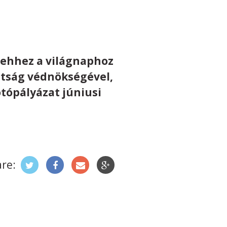
ehhez a világnaphoz
ttság védnökségével,
otópályázat júniusi
re: