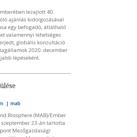
berében lezajlott 40.
óló ajánlás kidolgozásával
zása egy befogadó, átlátható
zet valamennyi lehetséges
erjedt, globális konzultáció
 a tagállamok 2020. december
jabb lépéseként.
ülése
am
mab
nd Biosphere (MAB)/Ember
. szeptember 23-án tartotta
özpont Mezőgazdasági