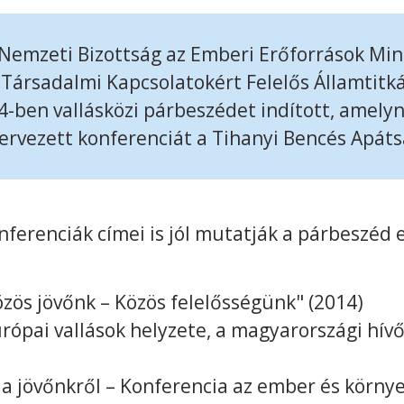
emzeti Bizottság az Emberi Erőforrások Min
l Társadalmi Kapcsolatokért Felelős Államtitk
ben vallásközi párbeszédet indított, amely
ervezett konferenciát a Tihanyi Bencés Apát
nferenciák címei is jól mutatják a párbeszéd e
özös jövőnk – Közös felelősségünk" (2014)
urópai vallások helyzete, a magyarországi hív
)
a jövőnkről – Konferencia az ember és környe