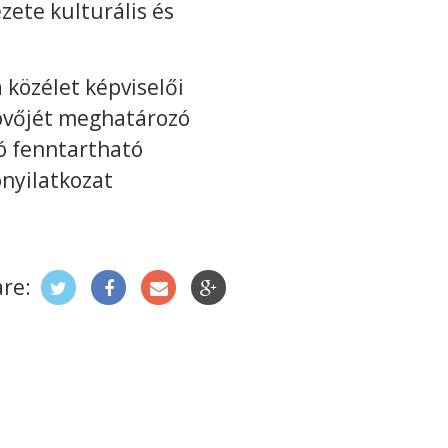
zete kulturális és
 közélet képviselői
jövőjét meghatározó
ó fenntartható
ónyilatkozat
re: