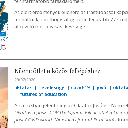
fenntarthatóbb társadalomért.
Az elért eredmények ellenére az írástudással kapc
fennállnak, minthogy világszerte legalább 773 mil
alapvető írás-olvasási készsége.
Kilenc ötlet a közös fellépéshez
29/07/2020
oktatás
nevelésügy
covid-19
jövő
oktatá
futures of education
A napokban jelent meg az Oktatás Jövőiért Nemzetk
Oktatás a poszt-COVID világban: Kilenc ötlet a közös 
post-COVID world: Nine ideas for public action)
címm