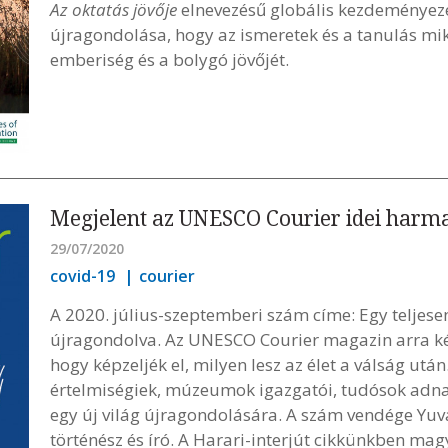
Az oktatás jövője
elnevezésű globális kezdeményezé
újragondolása, hogy az ismeretek és a tanulás mik
emberiség és a bolygó jövőjét.
Megjelent az UNESCO Courier idei harm
29/07/2020
covid-19
courier
A 2020. július-szeptemberi szám címe: Egy teljesen 
újragondolva. Az UNESCO Courier magazin arra kért
hogy képzeljék el, milyen lesz az élet a válság után
értelmiségiek, múzeumok igazgatói, tudósok adna
egy új világ újragondolására. A szám vendége Yuva
történész és író. A Harari-interjút cikkünkben mag