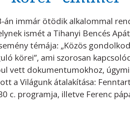
3-án immár ötödik alkalommal rend
elynek ismét a Tihanyi Bencés Apá
esemény témája: „Közös gondolkodá
uló körei”, ami szorosan kapcsolód
pul vett dokumentumokhoz, úgymin
tt a Világunk átalakítása: Fenntar
0 c. programja, illetve Ferenc pá