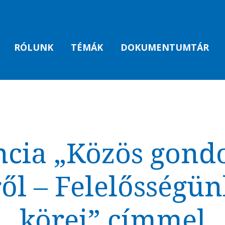
RÓLUNK
TÉMÁK
DOKUMENTUMTÁR
cia „Közös gond
ől – Felelősségün
körei” címmel