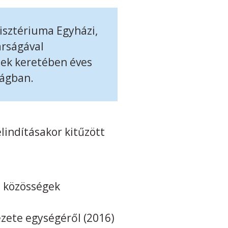
isztériuma Egyházi,
árságával
nek keretében éves
ságban.
lindításakor kitűzött
ő közösségek
zete egységéről (2016)