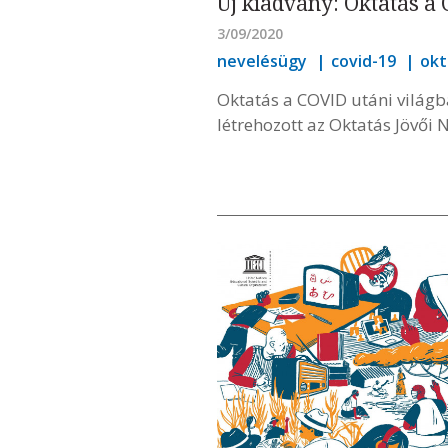
Új kiadvány: Oktatás a
3/09/2020
nevelésügy
covid-19
okt
Oktatás a COVID utáni világb
létrehozott az Oktatás Jövői