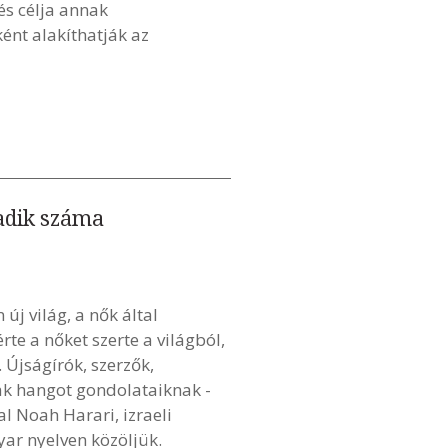
s célja annak
ént alakíthatják az
adik száma
új világ, a nők által
e a nőket szerte a világból,
. Újságírók, szerzők,
k hangot gondolataiknak -
l Noah Harari, izraeli
yar nyelven közöljük.