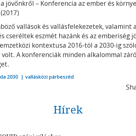
a jövőnkről – Konferencia az ember és környe
 (2017)
öző vallások és vallásfelekezetek, valamint a
és cseréltek eszmét hazánk és az emberiség 
emzetközi kontextusa 2016-tól a 2030-ig szól
r volt. A konferenciák minden alkalommal zár
et.
da 2030
vallásközi párbeszéd
Sha
Hírek