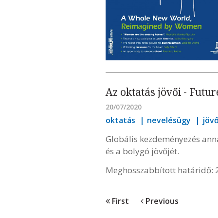
Az oktatás jövői - Futu
20/07/2020
oktatás
nevelésügy
jöv
Globális kezdeményezés anna
és a bolygó jövőjét.
Meghosszabbított határidő: 2
First
Previous