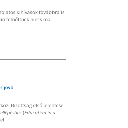
solatos kihívások továbbra is
lió felnőttnek nincs ma
s jövői
özi Bizottság első jelentése
fellépéshez
(
Education in a
el.