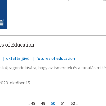
res of Education
ő
oktatás jövői
futures of education
k újragondolására, hogy az ismeretek és a tanulás miké
020. október 15.
48
49
50
51
52
...
...