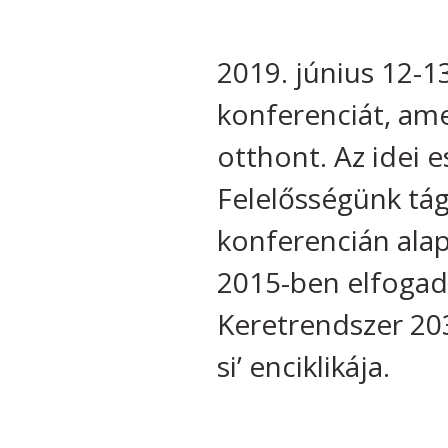
2019. június 12-1
konferenciát, am
otthont. Az idei 
Felelősségünk tág
konferencián ala
2015-ben elfogado
Keretrendszer 203
si’ enciklikája.