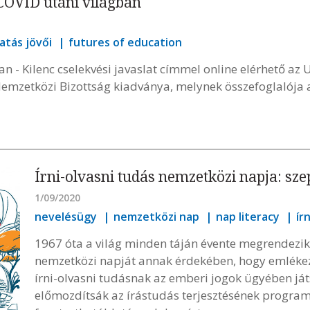
 COVID utáni világban
atás jövői
futures of education
an - Kilenc cselekvési javaslat címmel online elérhető a
 Nemzetközi Bizottság kiadványa, melynek összefoglalója
Írni-olvasni tudás nemzetközi napja: szep
1/09/2020
nevelésügy
nemzetközi nap
nap literacy
ír
1967 óta a világ minden táján évente megrendezik 
nemzetközi napját annak érdekében, hogy emlékez
írni-olvasni tudásnak az emberi jogok ügyében játs
előmozdítsák az írástudás terjesztésének program