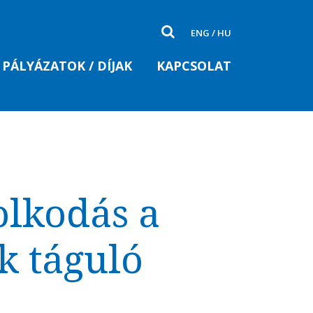
ENG
/
HU
PÁLYÁZATOK / DÍJAK
KAPCSOLAT
olkodás a
k táguló