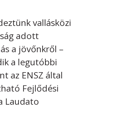
eztünk vallásközi
tság adott
s a jövőnkről –
ik a legutóbbi
t az ENSZ által
tható Fejlődési
pa Laudato