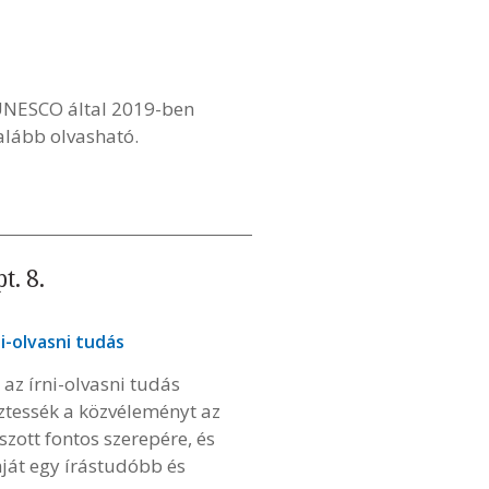
z UNESCO által 2019-ben
 alább olvasható.
t. 8.
ni-olvasni tudás
az írni-olvasni tudás
tessék a közvéleményt az
zott fontos szerepére, és
ját egy írástudóbb és