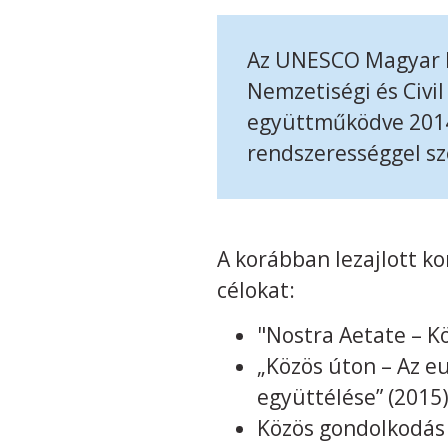
Az UNESCO Magyar N
Nemzetiségi és Civi
együttműködve 2014-
rendszerességgel sz
A korábban lezajlott ko
célokat:
"Nostra Aetate – K
„Közös úton – Az e
együttélése” (2015
Közös gondolkodás 