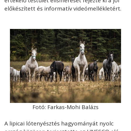
értékelő testület elismerését fejezte ki a jól
előkészített és informatív videómellékletért.
Fotó: Farkas-Mohi Balázs
A lipicai lótenyésztés hagyományát nyolc