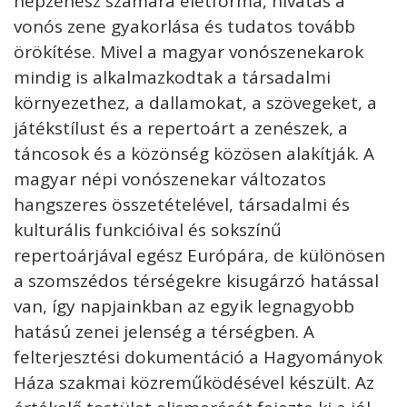
népzenész számára életforma, hivatás a
vonós zene gyakorlása és tudatos tovább
örökítése. Mivel a magyar vonószenekarok
mindig is alkalmazkodtak a társadalmi
környezethez, a dallamokat, a szövegeket, a
játékstílust és a repertoárt a zenészek, a
táncosok és a közönség közösen alakítják. A
magyar népi vonószenekar változatos
hangszeres összetételével, társadalmi és
kulturális funkcióival és sokszínű
repertoárjával egész Európára, de különösen
a szomszédos térségekre kisugárzó hatással
van, így napjainkban az egyik legnagyobb
hatású zenei jelenség a térségben. A
felterjesztési dokumentáció a Hagyományok
Háza szakmai közreműködésével készült. Az