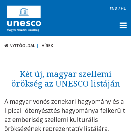
ENG
/
HU
NYITÓOLDAL
HÍREK
NYITÓOLDAL
HÍREK
RÓLUNK
TÉMÁK
Két új, magyar szellemi
DOKUMENTUMTÁR
örökség az UNESCO listáján
PÁLYÁZATOK / DÍJAK
A magyar vonós zenekari hagyomány és a
KAPCSOLAT
lipicai lótenyésztés hagyománya felkerült
az emberiség szellemi kulturális
örökségének reprezentatív listájára,