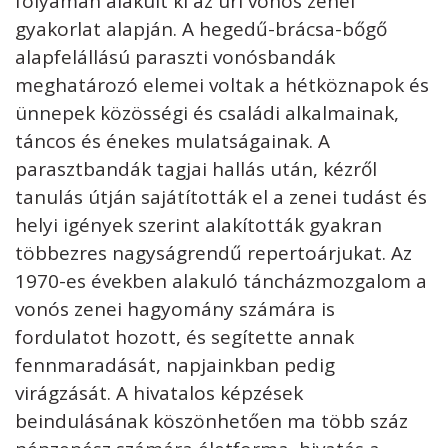
folyamán alakult ki az úri vonós zenei
gyakorlat alapján. A hegedű-brácsa-bőgő
alapfelállású paraszti vonósbandák
meghatározó elemei voltak a hétköznapok és
ünnepek közösségi és családi alkalmainak,
táncos és énekes mulatságainak. A
parasztbandák tagjai hallás után, kézről
tanulás útján sajátították el a zenei tudást és
helyi igények szerint alakították gyakran
többezres nagyságrendű repertoárjukat. Az
1970-es években alakuló táncházmozgalom a
vonós zenei hagyomány számára is
fordulatot hozott, és segítette annak
fennmaradását, napjainkban pedig
virágzását. A hivatalos képzések
beindulásának köszönhetően ma több száz