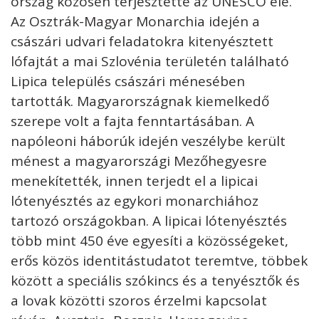
ország közösen terjesztette az UNESCO elé.
Az Osztrák-Magyar Monarchia idején a
császári udvari feladatokra kitenyésztett
lófajtát a mai Szlovénia területén található
Lipica település császári ménesében
tartották. Magyarországnak kiemelkedő
szerepe volt a fajta fenntartásában. A
napóleoni háborúk idején veszélybe került
ménest a magyarországi Mezőhegyesre
menekítették, innen terjedt el a lipicai
lótenyésztés az egykori monarchiához
tartozó országokban. A lipicai lótenyésztés
több mint 450 éve egyesíti a közösségeket,
erős közös identitástudatot teremtve, többek
között a speciális szókincs és a tenyésztők és
a lovak közötti szoros érzelmi kapcsolat