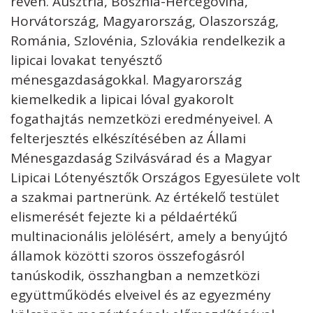
révén. Ausztria, Bosznia-Hercegovina,
Horvátország, Magyarország, Olaszország,
Románia, Szlovénia, Szlovákia rendelkezik a
lipicai lovakat tenyésztő
ménesgazdaságokkal. Magyarország
kiemelkedik a lipicai lóval gyakorolt
fogathajtás nemzetközi eredményeivel. A
felterjesztés elkészítésében az Állami
Ménesgazdaság Szilvásvárad és a Magyar
Lipicai Lótenyésztők Országos Egyesülete volt
a szakmai partnerünk. Az értékelő testület
elismerését fejezte ki a példaértékű
multinacionális jelölésért, amely a benyújtó
államok közötti szoros összefogásról
tanúskodik, összhangban a nemzetközi
együttműködés elveivel és az egyezmény