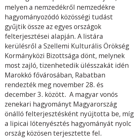
melyen a nemzedékről nemzedékre
Kövess minket
unescohungary
hagyományozódó közösségi tudást
gyűjtik össze az egyes országok
Adatkezelési tájékoztató
Impresszum
Technikai információk
RSS
felterjesztései alapján. A listára
kerülésről a Szellemi Kulturális Örökség
Kormányközi Bizottsága dönt, melynek
most zajló, tizenhetedik ülésszakát idén
Marokkó fővárosában, Rabatban
rendezték meg november 28. és
december 3. között. A magyar vonós
zenekari hagyományt Magyarország
önálló felterjesztésként nyújtotta be, míg
a lipicai lótenyésztés hagyományát nyolc
ország közösen terjesztette fel.