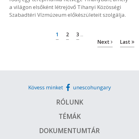
a világon elsőként létrejövő Tihanyi Közösségi
Szabadtéri Vízmúzeum előkészületeit szolgálja.
1
2
3
...
Next
Last
Kövess minket
unescohungary
RÓLUNK
TÉMÁK
DOKUMENTUMTÁR