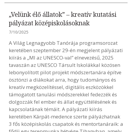
„Velünk élő állatok” – kreatív kutatási
pályázat középiskolásoknak
7/10/2025
A Világ Legnagyobb Tanórája programsorozat
keretében szeptember 29-én megjelent pályázati
kiírás a „MI az UNESCO-val” elnevezésű, 2025
tavaszán az UNESCO Társult Iskolákkal közösen
lebonyolított pilot projekt módszertanára építve
ösztönzi a diákokat arra, hogy tudományos és
kreatív megközelítéssel, digitális eszközökkel
támogatott tanulási módszerekkel fedezzék és
dolgozzák fel ember és állat együttélésének és
kapcsolatának témáit. A pályázati kiírás
keretében Kárpát-medence szerte pályázhatnak
3 fős középiskolás csapatok és mentortanáraik: a
fődíj egy terepmunka hétvége Tihanyban, amely