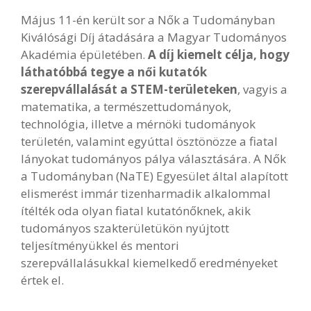
Május 11-én került sor a Nők a Tudományban
Kiválósági Díj átadására a Magyar Tudományos
Akadémia épületében.
A díj kiemelt célja, hogy
láthatóbbá tegye a női kutatók
szerepvállalását a STEM-területeken
, vagyis a
matematika, a természettudományok,
technológia, illetve a mérnöki tudományok
területén, valamint egyúttal ösztönözze a fiatal
lányokat tudományos pálya választására. A Nők
a Tudományban (NaTE) Egyesület által alapított
elismerést immár tizenharmadik alkalommal
ítélték oda olyan fiatal kutatónőknek, akik
tudományos szakterületükön nyújtott
teljesítményükkel és mentori
szerepvállalásukkal kiemelkedő eredményeket
értek el.