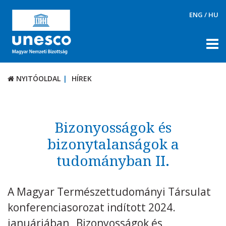
ENG
/
HU
NYITÓOLDAL
HÍREK
NYITÓOLDAL
HÍREK
RÓLUNK
TÉMÁK
Bizonyosságok és
DOKUMENTUMTÁR
bizonytalanságok a
tudományban II.
PÁLYÁZATOK / DÍJAK
KAPCSOLAT
A Magyar Természettudományi Társulat
konferenciasorozat indított 2024.
januárjában „Bizonyosságok és