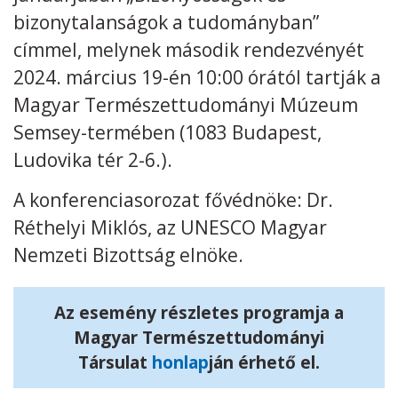
bizonytalanságok a tudományban”
Kövess minket
unescohungary
címmel, melynek második rendezvényét
2024. március 19-én 10:00 órától tartják a
Adatkezelési tájékoztató
Impresszum
Technikai információk
RSS
Magyar Természettudományi Múzeum
Semsey-termében (1083 Budapest,
Ludovika tér 2-6.).
A konferenciasorozat fővédnöke: Dr.
Réthelyi Miklós, az UNESCO Magyar
Nemzeti Bizottság elnöke.
Az esemény részletes programja a
Magyar Természettudományi
Társulat
honlap
ján érhető el.