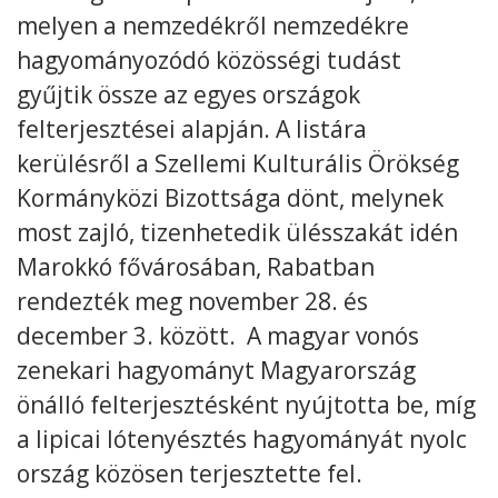
melyen a nemzedékről nemzedékre
Kövess minket
unescohungary
hagyományozódó közösségi tudást
gyűjtik össze az egyes országok
Adatkezelési tájékoztató
Impresszum
Technikai információk
RSS
felterjesztései alapján. A listára
kerülésről a Szellemi Kulturális Örökség
Kormányközi Bizottsága dönt, melynek
most zajló, tizenhetedik ülésszakát idén
Marokkó fővárosában, Rabatban
rendezték meg november 28. és
december 3. között. A magyar vonós
zenekari hagyományt Magyarország
önálló felterjesztésként nyújtotta be, míg
a lipicai lótenyésztés hagyományát nyolc
ország közösen terjesztette fel.