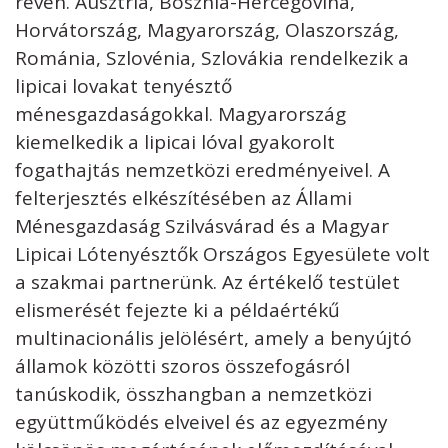
révén. Ausztria, Bosznia-Hercegovina,
Horvátország, Magyarország, Olaszország,
Románia, Szlovénia, Szlovákia rendelkezik a
lipicai lovakat tenyésztő
ménesgazdaságokkal. Magyarország
kiemelkedik a lipicai lóval gyakorolt
fogathajtás nemzetközi eredményeivel. A
felterjesztés elkészítésében az Állami
Ménesgazdaság Szilvásvárad és a Magyar
Lipicai Lótenyésztők Országos Egyesülete volt
a szakmai partnerünk. Az értékelő testület
elismerését fejezte ki a példaértékű
multinacionális jelölésért, amely a benyújtó
államok közötti szoros összefogásról
tanúskodik, összhangban a nemzetközi
együttműködés elveivel és az egyezmény