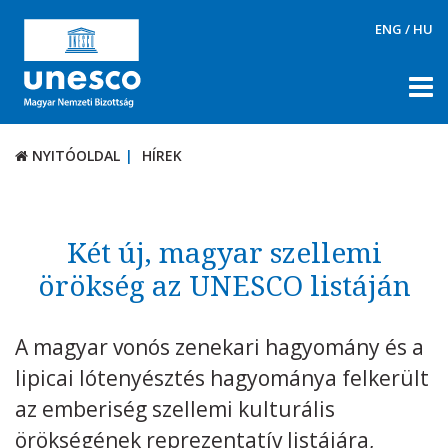
ENG
/
HU
NYITÓOLDAL
HÍREK
NYITÓOLDAL
HÍREK
RÓLUNK
TÉMÁK
Két új, magyar szellemi
DOKUMENTUMTÁR
örökség az UNESCO listáján
PÁLYÁZATOK / DÍJAK
A magyar vonós zenekari hagyomány és a
KAPCSOLAT
lipicai lótenyésztés hagyománya felkerült
az emberiség szellemi kulturális
örökségének reprezentatív listájára,