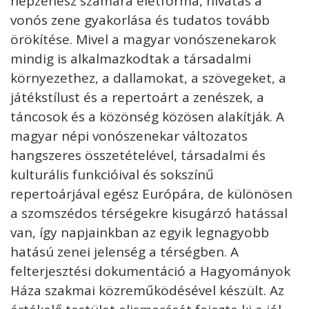
népzenész számára életforma, hivatás a
vonós zene gyakorlása és tudatos tovább
örökítése. Mivel a magyar vonószenekarok
mindig is alkalmazkodtak a társadalmi
környezethez, a dallamokat, a szövegeket, a
játékstílust és a repertoárt a zenészek, a
táncosok és a közönség közösen alakítják. A
magyar népi vonószenekar változatos
hangszeres összetételével, társadalmi és
kulturális funkcióival és sokszínű
repertoárjával egész Európára, de különösen
a szomszédos térségekre kisugárzó hatással
van, így napjainkban az egyik legnagyobb
hatású zenei jelenség a térségben. A
felterjesztési dokumentáció a Hagyományok
Háza szakmai közreműködésével készült. Az