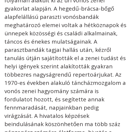
folyamán alakult ki az úri vonós zenei
gyakorlat alapján. A hegedű-brácsa-bőgő
alapfelállású paraszti vonósbandák
meghatározó elemei voltak a hétköznapok és
ünnepek közösségi és családi alkalmainak,
táncos és énekes mulatságainak. A
parasztbandák tagjai hallás után, kézről
tanulás útján sajátították el a zenei tudást és
helyi igények szerint alakították gyakran
többezres nagyságrendű repertoárjukat. Az
1970-es években alakuló táncházmozgalom a
vonós zenei hagyomány számára is
fordulatot hozott, és segítette annak
fennmaradását, napjainkban pedig
virágzását. A hivatalos képzések
beindulásának köszönhetően ma több száz