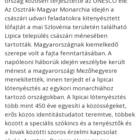
ország közösen terjesztette az UNESCO elé.
Az Osztrák-Magyar Monarchia idején a
császári udvari feladatokra kitenyésztett
lófajtát a mai Szlovénia területén található
Lipica település császári ménesében
tartották. Magyarországnak kiemelkedő
szerepe volt a fajta fenntartásában. A
napóleoni háborúk idején veszélybe került
ménest a magyarországi Mezőhegyesre
menekítették, innen terjedt el a lipicai
lótenyésztés az egykori monarchiához
tartozó országokban. A lipicai lótenyésztés
több mint 450 éve egyesíti a közösségeket,
erős közös identitástudatot teremtve, többek
között a speciális szókincs és a tenyésztők és
a lovak közötti szoros érzelmi kapcsolat