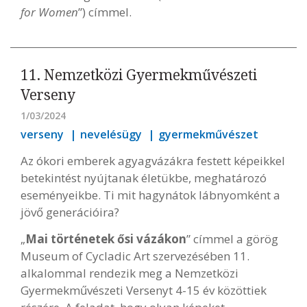
for Women
”) címmel.
11. Nemzetközi Gyermekművészeti
Verseny
1/03/2024
verseny
nevelésügy
gyermekművészet
Az ókori emberek agyagvázákra festett képeikkel
betekintést nyújtanak életükbe, meghatározó
eseményeikbe. Ti mit hagynátok lábnyomként a
jövő generációira?
„
Mai történetek ősi vázákon
” címmel a görög
Museum of Cycladic Art szervezésében 11.
alkalommal rendezik meg a Nemzetközi
Gyermekművészeti Versenyt 4-15 év közöttiek