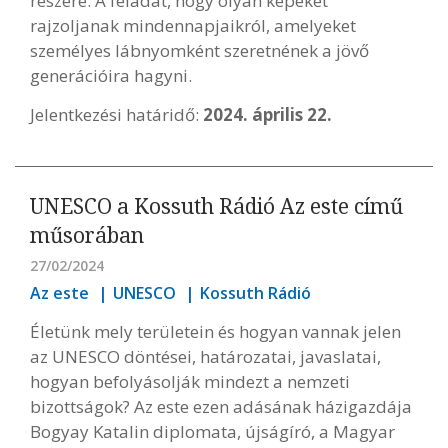
részére. A feladat, hogy olyan képeket
rajzoljanak mindennapjaikról, amelyeket
személyes lábnyomként szeretnének a jövő
generációira hagyni.
Jelentkezési határidő:
2024. április 22.
UNESCO a Kossuth Rádió Az este című
műsorában
27/02/2024
Az este
UNESCO
Kossuth Rádió
Életünk mely területein és hogyan vannak jelen
az UNESCO döntései, határozatai, javaslatai,
hogyan befolyásolják mindezt a nemzeti
bizottságok? Az este ezen adásának házigazdája
Bogyay Katalin diplomata, újságíró, a Magyar