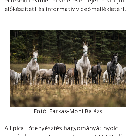
értékelő testület elismerését fejezte ki a jól
előkészített és informatív videómellékletért.
Fotó: Farkas-Mohi Balázs
A lipicai lótenyésztés hagyományát nyolc