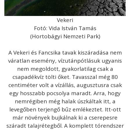
Vekeri
Fotó: Vida István Tamás
(Hortobágyi Nemzeti Park)
A Vekeri és Fancsika tavak kiszáradása nem
váratlan esemény, vízutánpótlásuk ugyanis
nem megoldott, gyakorlatilag csak a
csapadékvíz tölti őket. Tavasszal még 80
centiméter volt a vízállás, augusztusra csak
egy hosszabb pocsolya maradt. Arra, hogy
nemrégiben még halak úszkáltak itt, a
levegőben terjengő bűz emlékeztet. Itt-ott
már növények bujkálnak ki a cserepesre
száradt talajrétegből. A komplett tórendszer