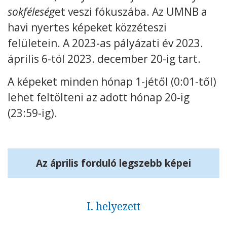
sokféleség
et veszi fókuszába. Az UMNB a
Kövess minket
unescohungary
havi nyertes képeket közzéteszi
felületein. A 2023-as pályázati év 2023.
Adatkezelési tájékoztató
Impresszum
Technikai információk
RSS
április 6-tól 2023. december 20-ig tart.
A képeket minden hónap 1-jétől (0:01-től)
lehet feltölteni az adott hónap 20-ig
(23:59-ig).
Az április forduló legszebb képei
I. helyezett