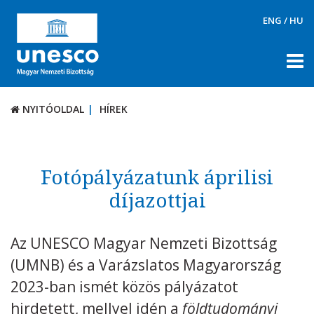
ENG
/
HU
NYITÓOLDAL
HÍREK
NYITÓOLDAL
HÍREK
RÓLUNK
TÉMÁK
Fotópályázatunk áprilisi
DOKUMENTUMTÁR
díjazottjai
PÁLYÁZATOK / DÍJAK
Az UNESCO Magyar Nemzeti Bizottság
KAPCSOLAT
(UMNB) és a Varázslatos Magyarország
2023-ban ismét közös pályázatot
hirdetett, mellyel idén a
földtudományi