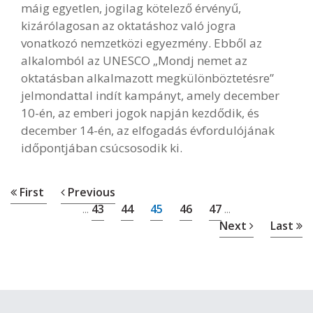
máig egyetlen, jogilag kötelező érvényű,
kizárólagosan az oktatáshoz való jogra
vonatkozó nemzetközi egyezmény. Ebből az
alkalomból az UNESCO „Mondj nemet az
oktatásban alkalmazott megkülönböztetésre”
jelmondattal indít kampányt, amely december
10-én, az emberi jogok napján kezdődik, és
december 14-én, az elfogadás évfordulójának
időpontjában csúcsosodik ki.
First
Previous
43
44
45
46
47
...
...
Next
Last