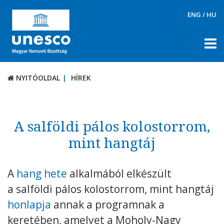
ENG
/
HU
NYITÓOLDAL
HÍREK
NYITÓOLDAL
HÍREK
RÓLUNK
TÉMÁK
A salföldi pálos kolostorrom,
DOKUMENTUMTÁR
mint hangtáj
PÁLYÁZATOK / DÍJAK
A
hang hete
alkalmából elkészült
KAPCSOLAT
a salföldi pálos kolostorrom, mint hangtáj
honlapja
annak a programnak a
keretében, amelyet a Moholy-Nagy