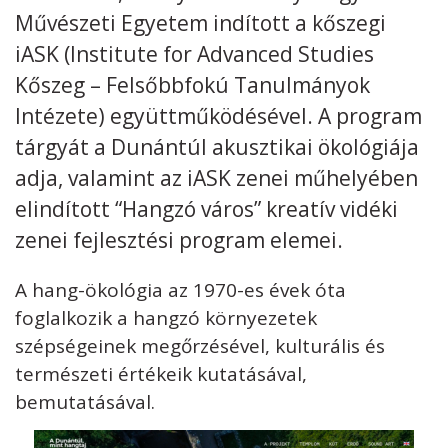
Művészeti Egyetem indított a kőszegi
Kövess minket
unescohungary
iASK (Institute for Advanced Studies
Kőszeg – Felsőbbfokú Tanulmányok
Adatkezelési tájékoztató
Impresszum
Technikai információk
RSS
Intézete) együttműködésével. A program
tárgyát a Dunántúl akusztikai ökológiája
adja, valamint az iASK zenei műhelyében
elindított “Hangzó város” kreatív vidéki
zenei fejlesztési program elemei.
A hang-ökológia az 1970-es évek óta
foglalkozik a hangzó környezetek
szépségeinek megőrzésével, kulturális és
természeti értékeik kutatásával,
bemutatásával.