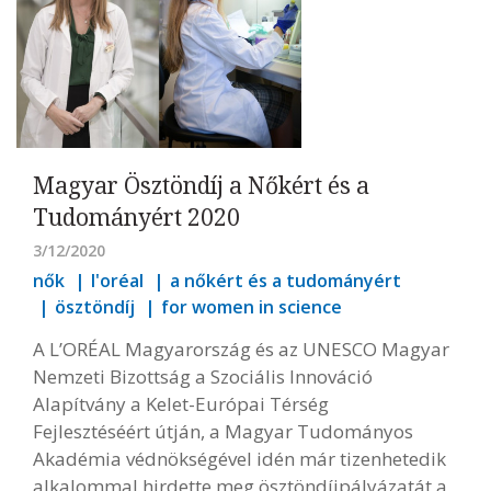
Magyar Ösztöndíj a Nőkért és a
Tudományért 2020
3/12/2020
nők
l'oréal
a nőkért és a tudományért
ösztöndíj
for women in science
A L’ORÉAL Magyarország és az UNESCO Magyar
Nemzeti Bizottság a Szociális Innováció
Alapítvány a Kelet-Európai Térség
Fejlesztéséért útján, a Magyar Tudományos
Akadémia védnökségével idén már tizenhetedik
alkalommal hirdette meg ösztöndíjpályázatát a