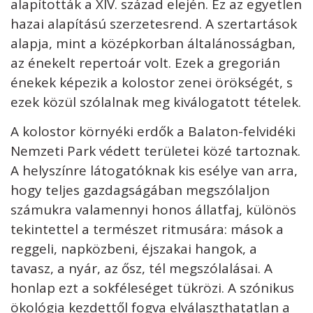
alapították a XIV. század elején. Ez az egyetlen
hazai alapítású szerzetesrend. A szertartások
alapja, mint a középkorban általánosságban,
az énekelt repertoár volt. Ezek a gregorián
énekek képezik a kolostor zenei örökségét, s
ezek közül szólalnak meg kiválogatott tételek.
A kolostor környéki erdők a Balaton-felvidéki
Nemzeti Park védett területei közé tartoznak.
A helyszínre látogatóknak kis esélye van arra,
hogy teljes gazdagságában megszólaljon
számukra valamennyi honos állatfaj, különös
tekintettel a természet ritmusára: mások a
reggeli, napközbeni, éjszakai hangok, a
tavasz, a nyár, az ősz, tél megszólalásai. A
honlap ezt a sokféleséget tükrözi. A szónikus
ökológia kezdettől fogva elválaszthatatlan a