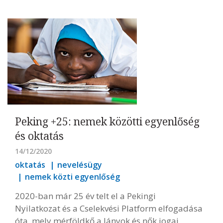
Peking +25: nemek közötti egyenlőség
és oktatás
14/12/2020
oktatás
nevelésügy
nemek közti egyenlőség
2020-ban már 25 év telt el a Pekingi
Nyilatkozat és a Cselekvési Platform elfogadása
óta, mely mérföldkő a lányok és nők jogai