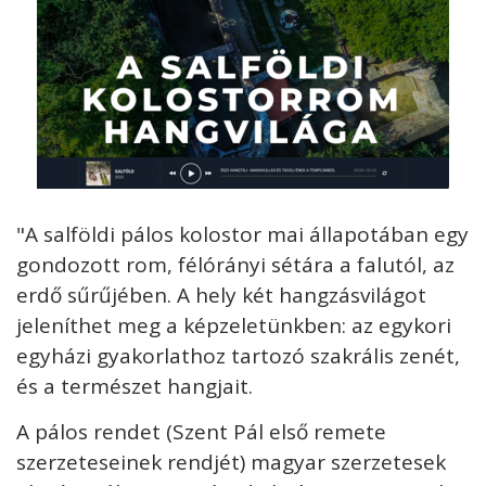
"A salföldi pálos kolostor mai állapotában egy
gondozott rom, félórányi sétára a falutól, az
erdő sűrűjében. A hely két hangzásvilágot
jeleníthet meg a képzeletünkben: az egykori
egyházi gyakorlathoz tartozó szakrális zenét,
és a természet hangjait.
A pálos rendet (Szent Pál első remete
szerzeteseinek rendjét) magyar szerzetesek