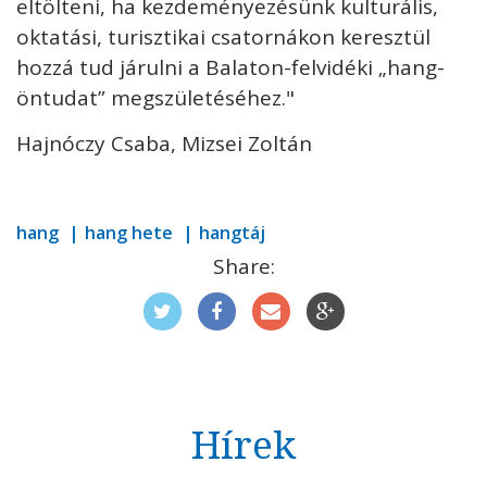
eltölteni, ha kezdeményezésünk kulturális,
oktatási, turisztikai csatornákon keresztül
hozzá tud járulni a Balaton-felvidéki „hang-
öntudat” megszületéséhez."
Hajnóczy Csaba, Mizsei Zoltán
hang
hang hete
hangtáj
Share:
Hírek