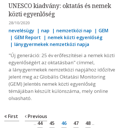
UNESCO kiadvány: oktatás és nemek
közti egyenlőség
28/10/2020
nevelésügy
nap
nemzetközi nap
GEM
GEM Report
nemek közti egyenlőség
lánygyermekek nemzetközi napja
"Új generáció: 25 év erőfeszítései a nemek közti
egyenlőségért az oktatásban" címmel,
a lánygyermekek nemzetközi napjához időzítve
jelent meg az Globális Oktatási Monitoring
(GEM) Jelentés nemek közti egyenlőség
témájában készült különszáma, mely online
olvasható.
First
Previous
44
45
46
47
48
...
...