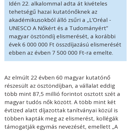
Idén 22. alkalommal adta át kivételes
tehetségű hazai kutatónőknek az
akadémikusokból álló zsűri a „L’Oréal -
UNESCO A Nőkért és a Tudományért”
magyar ösztöndíj elismerését, a korábbi
évek 6 000 000 Ft összdíjazású elismerését
ebben az évben 7 500 000 Ft-ra emelte.
Az elmúlt 22 évben 60 magyar kutatónő
részesült az ösztöndíjban, a vállalat eddig
több mint 87,5 millió forintot osztott szét a
magyar tudós nők között. A több mint két
évtized alatt díjazottak tanítványai közül is
többen kapták meg az elismerést, kollégák
támogatják egymás nevezését, emellett „A