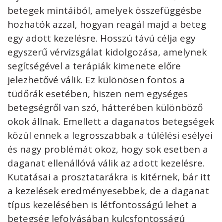
betegek mintáiból, amelyek összefüggésbe
hozhatók azzal, hogyan reagál majd a beteg
egy adott kezelésre. Hosszú távú célja egy
egyszerű vérvizsgálat kidolgozása, amelynek
segítségével a terápiák kimenete előre
jelezhetővé válik. Ez különösen fontos a
tüdőrák esetében, hiszen nem egységes
betegségről van szó, hátterében különböző
okok állnak. Emellett a daganatos betegségek
közül ennek a legrosszabbak a túlélési esélyei
és nagy problémát okoz, hogy sok esetben a
daganat ellenállóvá válik az adott kezelésre.
Kutatásai a prosztatarákra is kitérnek, bár itt
a kezelések eredményesebbek, de a daganat
típus kezelésében is létfontosságú lehet a
betegség lefolyásában kulcsfontosságú