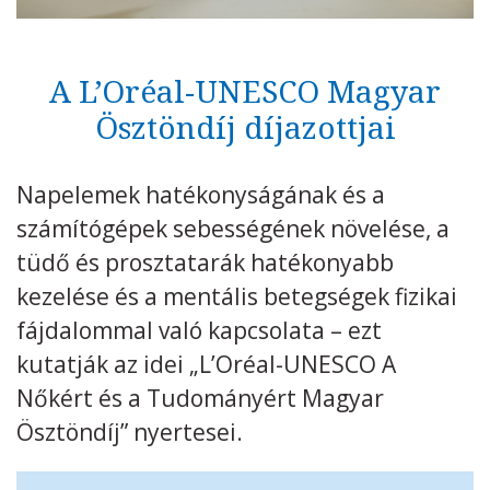
Kövess minket
unescohungary
A L’Oréal-UNESCO Magyar
Adatkezelési tájékoztató
Impresszum
Technikai információk
RSS
Ösztöndíj díjazottjai
Napelemek hatékonyságának és a
számítógépek sebességének növelése, a
tüdő és prosztatarák hatékonyabb
kezelése és a mentális betegségek fizikai
fájdalommal való kapcsolata – ezt
kutatják az idei „L’Oréal-UNESCO A
Nőkért és a Tudományért Magyar
Ösztöndíj” nyertesei.