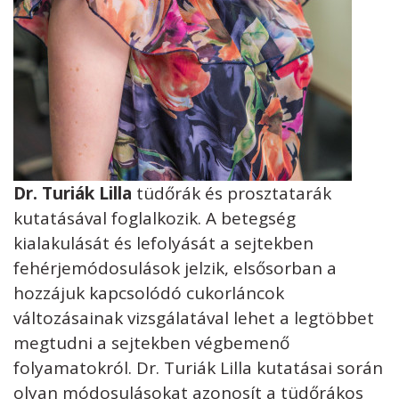
Dr. Turiák Lilla
tüdőrák és prosztatarák
kutatásával foglalkozik. A betegség
kialakulását és lefolyását a sejtekben
fehérjemódosulások jelzik, elsősorban a
hozzájuk kapcsolódó cukorláncok
változásainak vizsgálatával lehet a legtöbbet
megtudni a sejtekben végbemenő
folyamatokról. Dr. Turiák Lilla kutatásai során
olyan módosulásokat azonosít a tüdőrákos