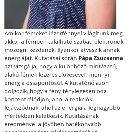
Amikor fémeket lézerfénnyel világítunk meg,
akkor a fémben található szabad elektronok
mozogni kezdenek, ilyenkor átveszik annak
energiáját. Kutatásai során
Pápa Zsuzsanna
azt vizsgálja, hogy a különböző mintázatú,
alakú fémek lézeres „lövésével” mennyi
energia összpontosul. A kutatónő azon
dolgozik, hogy a fény ténylegesen oda
koncentrálódjon, ahol a reakciók
lejátszódnak, ahol az energia a legnagyobb
mértékben keletkezik. Kutatásának
eredményei a jövőben hatékonyabb