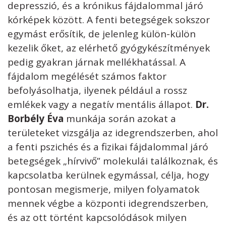
depresszió, és a krónikus fájdalommal járó
kórképek között. A fenti betegségek sokszor
egymást erősítik, de jelenleg külön-külön
kezelik őket, az elérhető gyógykészítmények
pedig gyakran járnak mellékhatással. A
fájdalom megélését számos faktor
befolyásolhatja, ilyenek például a rossz
emlékek vagy a negatív mentális állapot.
Dr.
Borbély Éva
munkája során azokat a
területeket vizsgálja az idegrendszerben, ahol
a fenti pszichés és a fizikai fájdalommal járó
betegségek „hírvivő” molekulái találkoznak, és
kapcsolatba kerülnek egymással, célja, hogy
pontosan megismerje, milyen folyamatok
mennek végbe a központi idegrendszerben,
és az ott történt kapcsolódások milyen