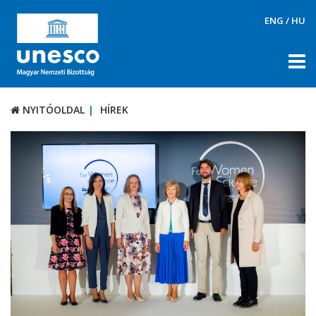
ENG
/
HU
NYITÓOLDAL
HÍREK
NYITÓOLDAL
HÍREK
RÓLUNK
TÉMÁK
DOKUMENTUMTÁR
PÁLYÁZATOK / DÍJAK
KAPCSOLAT