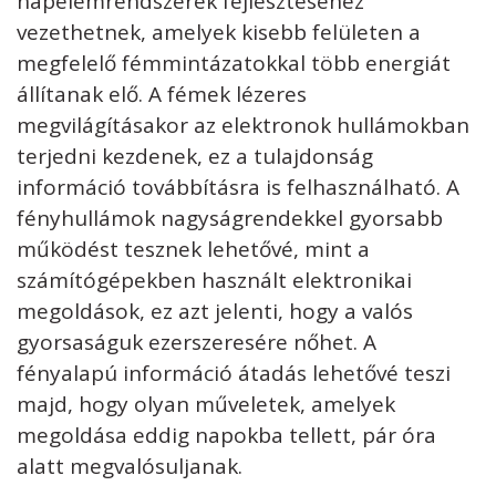
napelemrendszerek fejlesztéséhez
vezethetnek, amelyek kisebb felületen a
megfelelő fémmintázatokkal több energiát
állítanak elő. A fémek lézeres
megvilágításakor az elektronok hullámokban
terjedni kezdenek, ez a tulajdonság
információ továbbításra is felhasználható. A
fényhullámok nagyságrendekkel gyorsabb
működést tesznek lehetővé, mint a
számítógépekben használt elektronikai
megoldások, ez azt jelenti, hogy a valós
gyorsaságuk ezerszeresére nőhet. A
fényalapú információ átadás lehetővé teszi
majd, hogy olyan műveletek, amelyek
megoldása eddig napokba tellett, pár óra
alatt megvalósuljanak.