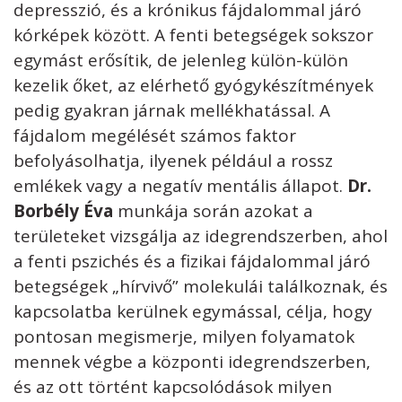
depresszió, és a krónikus fájdalommal járó
kórképek között. A fenti betegségek sokszor
egymást erősítik, de jelenleg külön-külön
kezelik őket, az elérhető gyógykészítmények
pedig gyakran járnak mellékhatással. A
fájdalom megélését számos faktor
befolyásolhatja, ilyenek például a rossz
emlékek vagy a negatív mentális állapot.
Dr.
Borbély Éva
munkája során azokat a
területeket vizsgálja az idegrendszerben, ahol
a fenti pszichés és a fizikai fájdalommal járó
betegségek „hírvivő” molekulái találkoznak, és
kapcsolatba kerülnek egymással, célja, hogy
pontosan megismerje, milyen folyamatok
mennek végbe a központi idegrendszerben,
és az ott történt kapcsolódások milyen