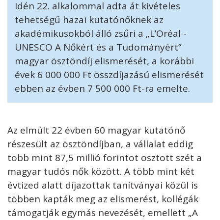
Idén 22. alkalommal adta át kivételes
tehetségű hazai kutatónőknek az
akadémikusokból álló zsűri a „L’Oréal -
UNESCO A Nőkért és a Tudományért”
magyar ösztöndíj elismerését, a korábbi
évek 6 000 000 Ft összdíjazású elismerését
ebben az évben 7 500 000 Ft-ra emelte.
Az elmúlt 22 évben 60 magyar kutatónő
részesült az ösztöndíjban, a vállalat eddig
több mint 87,5 millió forintot osztott szét a
magyar tudós nők között. A több mint két
évtized alatt díjazottak tanítványai közül is
többen kapták meg az elismerést, kollégák
támogatják egymás nevezését, emellett „A