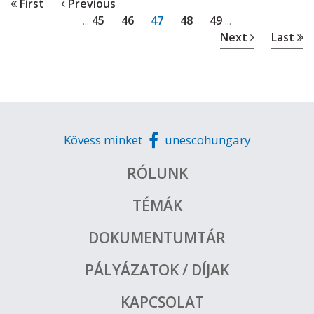
First
Previous
45
46
47
48
49
...
...
Next
Last
Kövess minket
unescohungary
RÓLUNK
TÉMÁK
DOKUMENTUMTÁR
PÁLYÁZATOK / DÍJAK
KAPCSOLAT