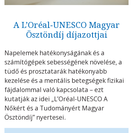
Kövess minket
unescohungary
A L’Oréal-UNESCO Magyar
Adatkezelési tájékoztató
Impresszum
Technikai információk
RSS
Ösztöndíj díjazottjai
Napelemek hatékonyságának és a
számítógépek sebességének növelése, a
tüdő és prosztatarák hatékonyabb
kezelése és a mentális betegségek fizikai
fájdalommal való kapcsolata – ezt
kutatják az idei „L’Oréal-UNESCO A
Nőkért és a Tudományért Magyar
Ösztöndíj” nyertesei.