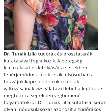
Dr. Turiák Lilla
tüdőrák és prosztatarák
kutatásával foglalkozik. A betegség
kialakulását és lefolyását a sejtekben
fehérjemódosulások jelzik, elsősorban a
hozzájuk kapcsolódó cukorláncok
változásainak vizsgálatával lehet a legtöbbet
megtudni a sejtekben végbemenő
folyamatokról. Dr. Turiák Lilla kutatásai során
olyan módosulásokat azonosít a tüdőrákos