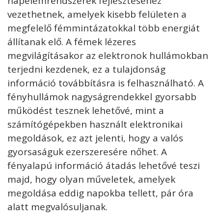
napelemrendszerek fejlesztéséhez
vezethetnek, amelyek kisebb felületen a
megfelelő fémmintázatokkal több energiát
állítanak elő. A fémek lézeres
megvilágításakor az elektronok hullámokban
terjedni kezdenek, ez a tulajdonság
információ továbbításra is felhasználható. A
fényhullámok nagyságrendekkel gyorsabb
működést tesznek lehetővé, mint a
számítógépekben használt elektronikai
megoldások, ez azt jelenti, hogy a valós
gyorsaságuk ezerszeresére nőhet. A
fényalapú információ átadás lehetővé teszi
majd, hogy olyan műveletek, amelyek
megoldása eddig napokba tellett, pár óra
alatt megvalósuljanak.