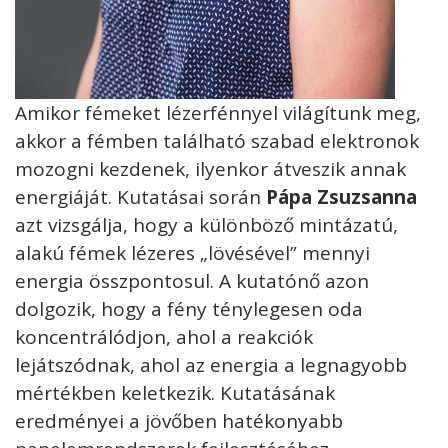
Amikor fémeket lézerfénnyel világítunk meg,
akkor a fémben található szabad elektronok
mozogni kezdenek, ilyenkor átveszik annak
energiáját. Kutatásai során
Pápa Zsuzsanna
azt vizsgálja, hogy a különböző mintázatú,
alakú fémek lézeres „lövésével” mennyi
energia összpontosul. A kutatónő azon
dolgozik, hogy a fény ténylegesen oda
koncentrálódjon, ahol a reakciók
lejátszódnak, ahol az energia a legnagyobb
mértékben keletkezik. Kutatásának
eredményei a jövőben hatékonyabb