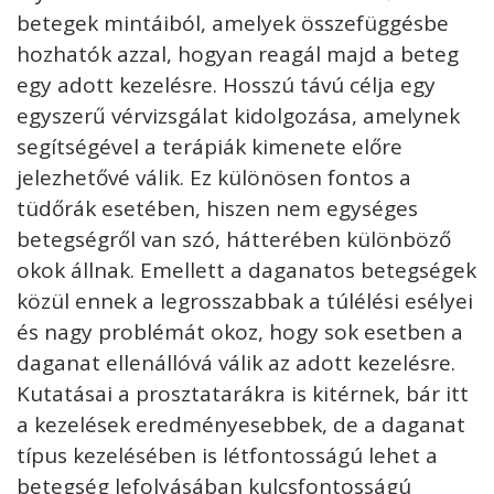
betegek mintáiból, amelyek összefüggésbe
hozhatók azzal, hogyan reagál majd a beteg
egy adott kezelésre. Hosszú távú célja egy
egyszerű vérvizsgálat kidolgozása, amelynek
segítségével a terápiák kimenete előre
jelezhetővé válik. Ez különösen fontos a
tüdőrák esetében, hiszen nem egységes
betegségről van szó, hátterében különböző
okok állnak. Emellett a daganatos betegségek
közül ennek a legrosszabbak a túlélési esélyei
és nagy problémát okoz, hogy sok esetben a
daganat ellenállóvá válik az adott kezelésre.
Kutatásai a prosztatarákra is kitérnek, bár itt
a kezelések eredményesebbek, de a daganat
típus kezelésében is létfontosságú lehet a
betegség lefolyásában kulcsfontosságú