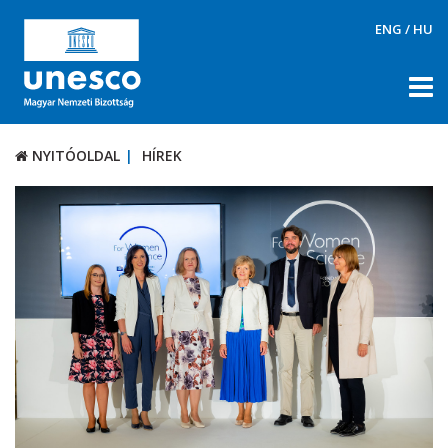
ENG
/
HU
NYITÓOLDAL
HÍREK
NYITÓOLDAL
HÍREK
RÓLUNK
TÉMÁK
DOKUMENTUMTÁR
PÁLYÁZATOK / DÍJAK
KAPCSOLAT