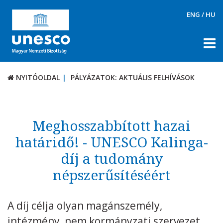
ENG
/
HU
NYITÓOLDAL
PÁLYÁZATOK: AKTUÁLIS FELHÍVÁSOK
NYITÓOLDAL
PÁLYÁZATOK: AKTUÁLIS FELHÍVÁSOK
RÓLUNK
TÉMÁK
Meghosszabbított hazai
DOKUMENTUMTÁR
határidő! - UNESCO Kalinga-
díj a tudomány
PÁLYÁZATOK / DÍJAK
népszerűsítéséért
Aktuális felhívások
UNESCO díjak
A díj célja olyan magánszemély,
KAPCSOLAT
intézmény, nem kormányzati szervezet