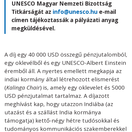
UNESCO Magyar Nemzeti Bizottság
Titkárságát az
info@unesco.hu
e-mail
címen tájékoztassák a pályázati anyag
megküldésével.
A díj egy 40 000 USD összegű pénzjutalomból,
egy oklevélből és egy UNESCO-Albert Einstein
éremből áll. A nyertes emellett megkapja az
indiai kormány által létrehozott elismerést
(
Kalinga Chair
) is, amely egy oklevelet és 5000
USD pénzjutalmat tartalmaz. A díjazott
meghívást kap, hogy utazzon Indiába (az
utazást és a szállást India kormánya
támogatja) kettő-négy hétre tudósokkal és
tudományos kommunikációs szakemberekkel