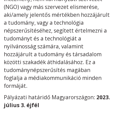
(NGO) vagy más szervezet elismerése,
aki/amely jelentős mértékben hozzájárult
a tudomány, vagy a technológia
népszerűsítéséhez, segített értelmezni a
Kövess minket
unescohungary
tudományt és a technológiát a
Adatkezelési tájékoztató
Impresszum
Technikai információk
nyilvánosság számára, valamint
RSS
hozzájárult a tudomány és társadalom
közötti szakadék áthidalásához. Ez a
tudománynépszerűsítés magában
foglalja a médiakommunikáció minden
formáját.
Pályázati határidő Magyarországon:
2023.
július 3. éjfél