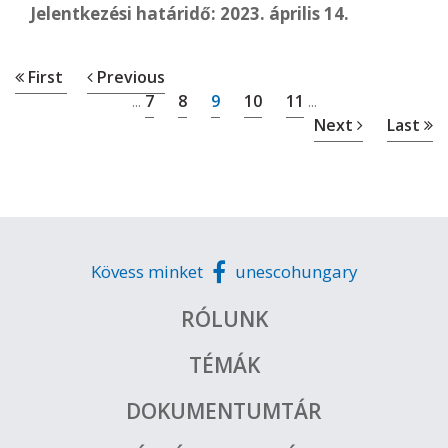
Jelentkezési határidő: 2023. április 14.
First
Previous
7
8
9
10
11
...
...
Next
Last
Kövess minket
unescohungary
RÓLUNK
TÉMÁK
DOKUMENTUMTÁR