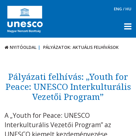
ENG
/
HU
NYITÓOLDAL
PÁLYÁZATOK: AKTUÁLIS FELHÍVÁSOK
NYITÓOLDAL
PÁLYÁZATOK: AKTUÁLIS FELHÍVÁSOK
RÓLUNK
TÉMÁK
Pályázati felhívás: „Youth for
Peace: UNESCO Interkulturális
DOKUMENTUMTÁR
Vezetői Program”
PÁLYÁZATOK / DÍJAK
Aktuális felhívások
A „Youth for Peace: UNESCO
UNESCO díjak
Interkulturális Vezetői Program” az
KAPCSOLAT
UNESCO kiemelt kezdeményezése