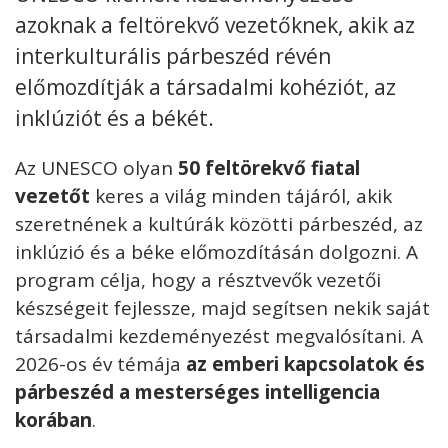
azoknak a feltörekvő vezetőknek, akik az
interkulturális párbeszéd révén
előmozdítják a társadalmi kohéziót, az
inklúziót és a békét.
Kövess minket
unescohungary
Az UNESCO olyan
50 feltörekvő fiatal
Adatkezelési tájékoztató
Impresszum
Technikai információk
RSS
vezetőt
keres a világ minden tájáról, akik
szeretnének a kultúrák közötti párbeszéd, az
inklúzió és a béke előmozdításán dolgozni. A
program célja, hogy a résztvevők vezetői
készségeit fejlessze, majd segítsen nekik saját
társadalmi kezdeményezést megvalósítani. A
2026-os év témája
az emberi kapcsolatok és
párbeszéd a mesterséges intelligencia
korában
.