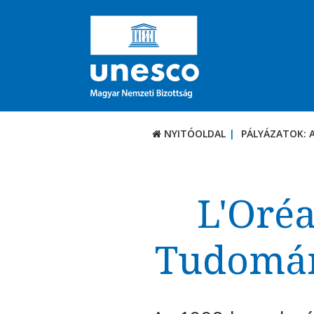
NYITÓOLDAL
PÁLYÁZATOK: 
PÁLYÁZATOK / DÍJ
Aktuális felhívások
L'Oré
UNESCO díjak
Tudomán