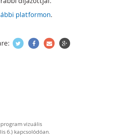
ábbi díjazottjai.
lábbi platformon
.
re:
 program vizuális
lis 6.) kapcsolódóan.