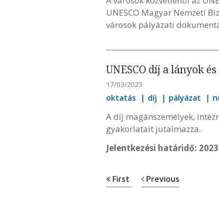
A városok közvetlenül az UNE
UNESCO Magyar Nemzeti Bizo
városok pályázati dokumentá
UNESCO díj a lányok és 
17/03/2023
oktatás
díj
pályázat
n
A díj magánszemélyek, intézm
gyakorlatait jutalmazza.
Jelentkezési határidő: 2023.
First
Previous