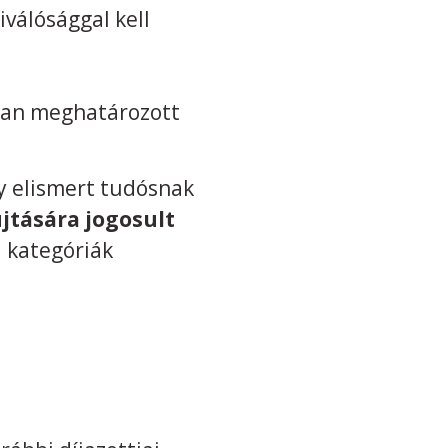
válósággal kell
ban meghatározott
gy elismert tudósnak
jtására jogosult
i kategóriák