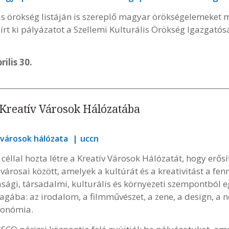
s örökség listáján is szereplő magyar örökségelemeket m
rt ki pályázatot a Szellemi Kulturális Örökség Igazgatós
rilis 30.
 Kreatív Városok Hálózatába
 városok hálózata
uccn
éllal hozta létre a Kreatív Városok Hálózatát, hogy erős
árosai között, amelyek a kultúrát és a kreativitást a fenn
asági, társadalmi, kulturális és környezeti szempontból 
 magába: az irodalom, a filmművészet, a zene, a design, a
ronómia.