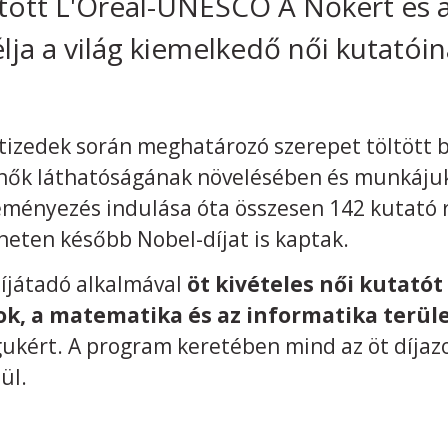
ított L'Oréal-UNESCO A Nőkért és
lja a világ kiemelkedő női kutatói
tizedek során meghatározó szerepet töltött
nők láthatóságának növelésében és munkáju
ményezés indulása óta összesen 142 kutató r
heten később Nobel-díjat is kaptak.
íjátadó alkalmával
öt kivételes női kutatót
, a matematika és az informatika terül
kért. A program keretében mind az öt díjazo
ül.