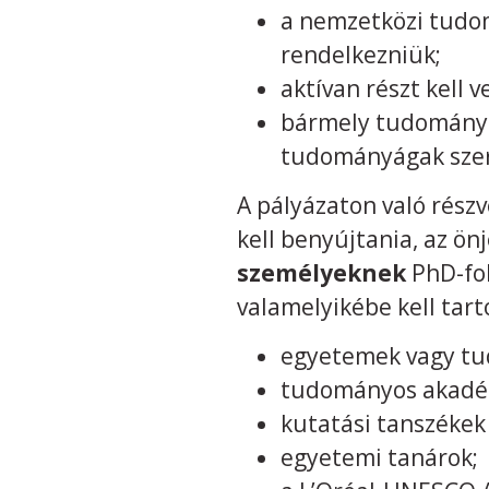
a nemzetközi tudom
rendelkezniük;
aktívan részt kel
bármely tudományt
tudományágak szer
A pályázaton való részv
kell benyújtania, az ön
személyeknek
PhD-fok
valamelyikébe kell tart
egyetemek vagy tu
tudományos akadém
kutatási tanszékek 
egyetemi tanárok;