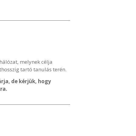
álózat, melynek célja
thosszig tartó tanulás terén.
árja, de kérjük, hogy
kra.