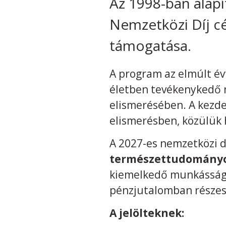
Az 1998-ban alap
Nemzetközi Díj cé
támogatása.
A program az elmúlt év
életben tevékenykedő 
elismerésében. A kezde
elismerésben, közülük 
A 2027-es nemzetközi d
természettudományok
kiemelkedő munkásságu
pénzjutalomban részes
A jelölteknek: