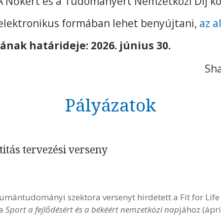
 Nőkért és a Tudományért Nemzetközi Díj kor
g elektronikus formában lehet benyújtani,
az a
ának határideje: 2026. június 30.
Sha
Pályázatok
ntitás tervezési verseny
e
ántudományi szektora versenyt hirdetett a Fit for Life
 a
Sport a fejlődésért és a békéért nemzetközi nap
jához (ápri