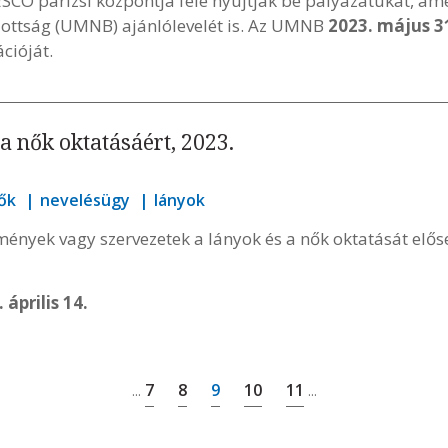
SCO párizsi központja felé nyújtják be pályázatukat, amel
ttság (UMNB) ajánlólevelét is. Az UMNB
2023. május 3
cióját.
a nők oktatásáért, 2023.
ők
nevelésügy
lányok
ények vagy szervezetek a lányok és a nők oktatását elős
 április 14.
7
8
9
10
11
...
...