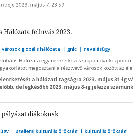
rideje 2023. május 7. 23:59
s Hálózata felhívás 2023.
 városok globális hálózata
gnlc
nevelésügy
obális Hálózata egy nemzetközi szakpolitika-központú h
 gyakorlatot megosztani a résztvevő városok között az éle
jelentkezését a hálózati tagságra 2023. május 31-ig v
előbb, de legkésőbb 2023. május 8-ig jelezze számun
v pályázat diákoknak
sügy
szellemi kulturális örökség
kulturális örökség