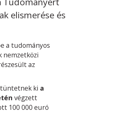
 a Tudományért
nak elismerése és
 be a tudományos
k nemzetközi
észesült az
tüntetnek ki
a
etén
végzett
tt 100 000 euró