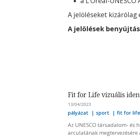
a L’Oréal-UNESCO A
A jelöléseket kizáróla
A jelölések benyújtás
Fit for Life vizuális ide
13/04/2023
pályázat
sport
fit for lif
Az UNESCO társadalom- és hum
arculatának megtervezésére