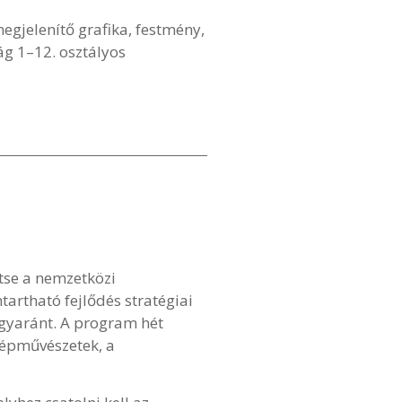
egjelenítő grafika, festmény,
ág 1–12. osztályos
ítse a nemzetközi
tartható fejlődés stratégiai
egyaránt. A program hét
 népművészetek, a