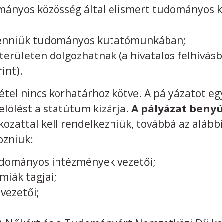
ányos közösség által elismert tudományos ki
l venniük tudományos kutatómunkában;
erületen dolgozhatnak (a hivatalos felhívás
int).
étel nincs korhatárhoz kötve. A pályázatot e
jelölést a statútum kizárja.
A pályázat benyú
ozattal kell rendelkezniük, továbbá az alább
ozniuk:
dományos intézmények vezetői;
iák tagjai;
vezetői;