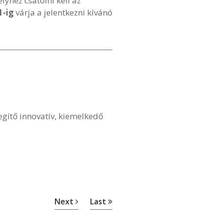
yhez csatolni kell az
1-ig
várja a jelentkezni kívánó
egítő innovatív, kiemelkedő
Next
Last