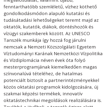
megvalósulását, valamint újabb,
fenntarthatóbb szemléletű, vízhez köthető
gondolkodásmódon alapuló kutatási és
tudásátadási lehetőségeket teremt majd az
oktatók, kutatók, diákok, döntéshozók és
vízügyi szakemberek között. Az UNESCO
Tanszék munkája így hozzá fog járulni
nemcsak a Nemzeti Közszolgálati Egyetem
Víztudományi Karának Nemzetközi Vízpolitika
és Vízdiplomácia néven évek óta folyó
mesterprogramjának kiemelkedően magas
színvonalúvá tételéhez, de hatalmas
potenciált biztosít a partnerintézményekkel
közös oktatási programok kidolgozására, új
szakmai képzési termékek, innovatív
oktatástechnikai megoldások realizálására is.