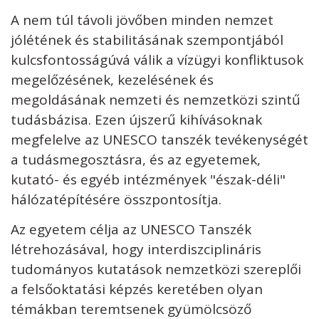
A nem túl távoli jövőben minden nemzet
jólétének és stabilitásának szempontjából
kulcsfontosságúvá válik a vízügyi konfliktusok
megelőzésének, kezelésének és
megoldásának nemzeti és nemzetközi szintű
tudásbázisa. Ezen újszerű kihívásoknak
megfelelve az UNESCO tanszék tevékenységét
a tudásmegosztásra, és az egyetemek,
kutató- és egyéb intézmények "észak-déli"
hálózatépítésére összpontosítja.
Az egyetem célja az UNESCO Tanszék
létrehozásával, hogy interdiszciplináris
tudományos kutatások nemzetközi szereplői
a felsőoktatási képzés keretében olyan
témákban teremtsenek gyümölcsöző