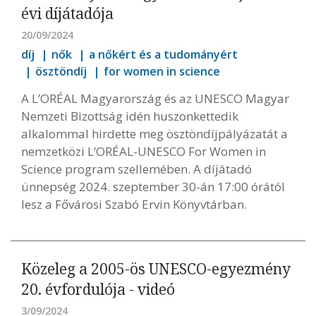
évi díjátadója
20/09/2024
díj
nők
a nőkért és a tudományért
ösztöndíj
for women in science
A L’ORÉAL Magyarország és az UNESCO Magyar
Nemzeti Bizottság idén huszonkettedik
alkalommal hirdette meg ösztöndíjpályázatát a
nemzetközi L’ORÉAL-UNESCO For Women in
Science program szellemében. A díjátadó
ünnepség 2024. szeptember 30-án 17:00 órától
lesz a Fővárosi Szabó Ervin Könyvtárban.
Közeleg a 2005-ös UNESCO-egyezmény
20. évfordulója - videó
3/09/2024