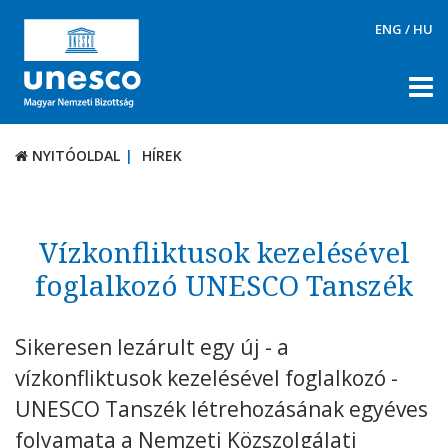
ENG
/
HU
NYITÓOLDAL
HÍREK
NYITÓOLDAL
HÍREK
RÓLUNK
TÉMÁK
Vízkonfliktusok kezelésével
DOKUMENTUMTÁR
foglalkozó UNESCO Tanszék
PÁLYÁZATOK / DÍJAK
Sikeresen lezárult egy új - a
KAPCSOLAT
vízkonfliktusok kezelésével foglalkozó -
UNESCO Tanszék létrehozásának egyéves
folyamata a Nemzeti Közszolgálati