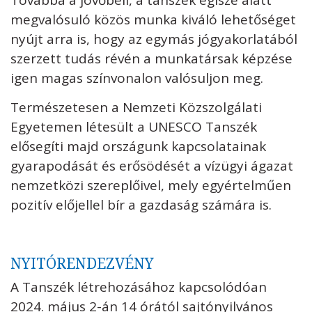
Továbbá a jövőbeli, a tanszék égisze alatt
megvalósuló közös munka kiváló lehetőséget
nyújt arra is, hogy az egymás jógyakorlatából
szerzett tudás révén a munkatársak képzése
igen magas színvonalon valósuljon meg.
Természetesen a Nemzeti Közszolgálati
Egyetemen létesült a UNESCO Tanszék
elősegíti majd országunk kapcsolatainak
gyarapodását és erősödését a vízügyi ágazat
nemzetközi szereplőivel, mely egyértelműen
pozitív előjellel bír a gazdaság számára is.
NYITÓRENDEZVÉNY
A Tanszék létrehozásához kapcsolódóan
2024. május 2-án 14 órától sajtónyilvános