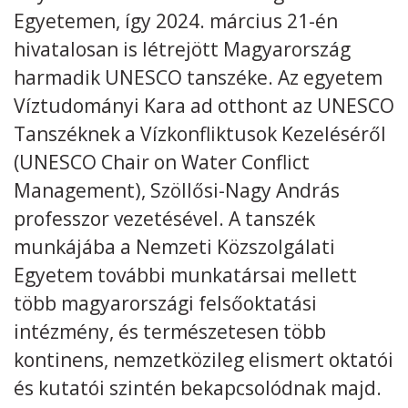
Egyetemen, így 2024. március 21-én
Kövess minket
unescohungary
hivatalosan is létrejött Magyarország
harmadik UNESCO tanszéke. Az egyetem
Adatkezelési tájékoztató
Impresszum
Technikai információk
RSS
Víztudományi Kara ad otthont az UNESCO
Tanszéknek a Vízkonfliktusok Kezeléséről
(UNESCO Chair on Water Conflict
Management), Szöllősi-Nagy András
professzor vezetésével. A tanszék
munkájába a Nemzeti Közszolgálati
Egyetem további munkatársai mellett
több magyarországi felsőoktatási
intézmény, és természetesen több
kontinens, nemzetközileg elismert oktatói
és kutatói szintén bekapcsolódnak majd.