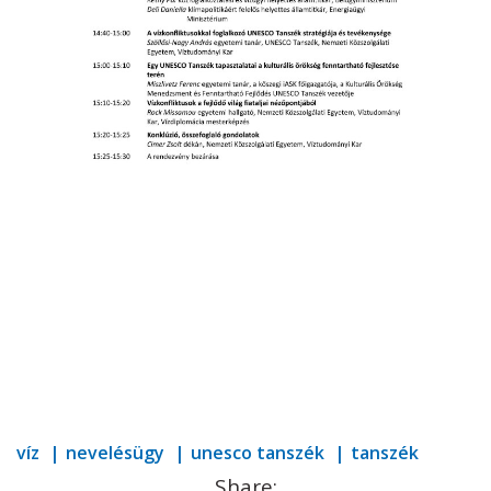
víz
nevelésügy
unesco tanszék
tanszék
Share: