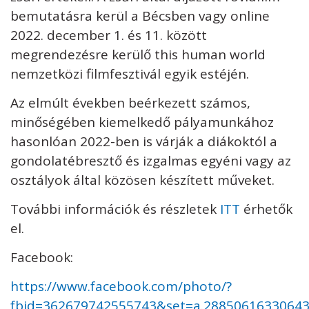
bemutatásra kerül a Bécsben vagy online
2022. december 1. és 11. között
megrendezésre kerülő this human world
nemzetközi filmfesztivál egyik estéjén.
Az elmúlt években beérkezett számos,
minőségében kiemelkedő pályamunkához
hasonlóan 2022-ben is várják a diákoktól a
gondolatébresztő és izgalmas egyéni vagy az
osztályok által közösen készített műveket.
További információk és részletek
ITT
érhetők
el.
Facebook:
https://www.facebook.com/photo/?
fbid=362679742555743&set=a.2885061633064