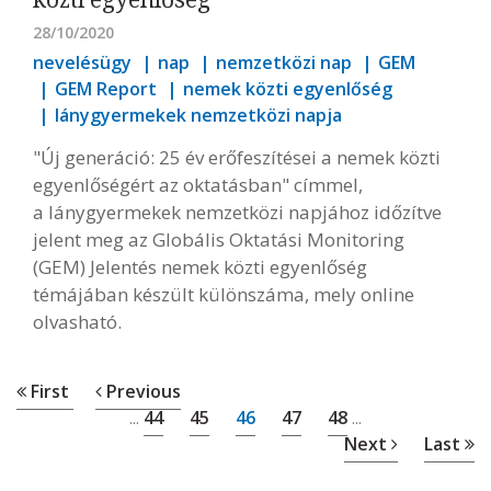
28/10/2020
nevelésügy
nap
nemzetközi nap
GEM
GEM Report
nemek közti egyenlőség
lánygyermekek nemzetközi napja
"Új generáció: 25 év erőfeszítései a nemek közti
egyenlőségért az oktatásban" címmel,
a lánygyermekek nemzetközi napjához időzítve
jelent meg az Globális Oktatási Monitoring
(GEM) Jelentés nemek közti egyenlőség
témájában készült különszáma, mely online
olvasható.
First
Previous
44
45
46
47
48
...
...
Next
Last