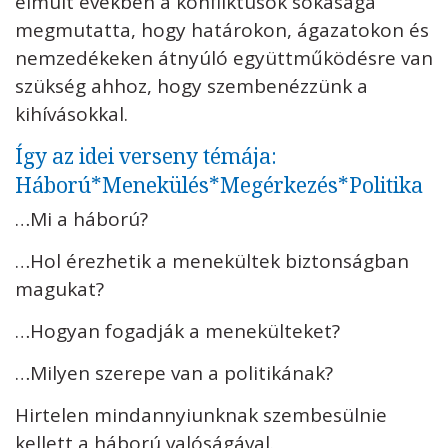
elmúlt években a konfliktusok sokasága
megmutatta, hogy határokon, ágazatokon és
nemzedékeken átnyúló együttműködésre van
szükség ahhoz, hogy szembenézzünk a
kihívásokkal.
Így az idei verseny témája:
Háború*Menekülés*Megérkezés*Politika
…Mi a háború?
…Hol érezhetik a menekültek biztonságban
magukat?
…Hogyan fogadják a menekülteket?
…Milyen szerepe van a politikának?
Hirtelen mindannyiunknak szembesülnie
kellett a háború valóságával.