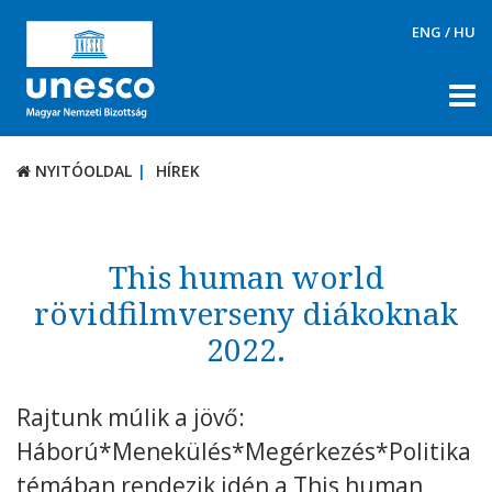
ENG
/
HU
NYITÓOLDAL
HÍREK
NYITÓOLDAL
HÍREK
RÓLUNK
TÉMÁK
This human world
DOKUMENTUMTÁR
rövidfilmverseny diákoknak
2022.
PÁLYÁZATOK / DÍJAK
KAPCSOLAT
Rajtunk múlik a jövő:
Háború*Menekülés*Megérkezés*Politika
témában rendezik idén a This human