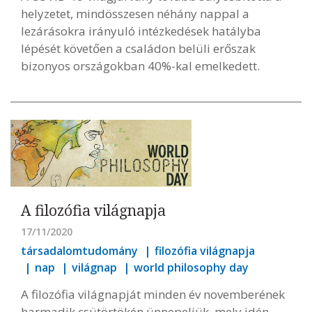
helyzetet, mindösszesen néhány nappal a
lezárásokra irányuló intézkedések hatályba
lépését követően a családon belüli erőszak
bizonyos országokban 40%-kal emelkedett.
A filozófia világnapja
17/11/2020
társadalomtudomány
filozófia világnapja
nap
világnap
world philosophy day
A filozófia világnapját minden év novemberének
harmadik csütörtökén ünnepeljük, mely idén