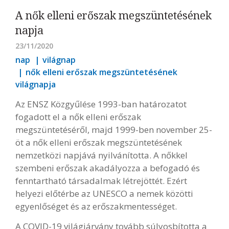
A nők elleni erőszak megszüntetésének
napja
23/11/2020
nap
világnap
nők elleni erőszak megszüntetésének
világnapja
Az ENSZ Közgyűlése 1993-ban határozatot
fogadott el a nők elleni erőszak
megszüntetéséről, majd 1999-ben november 25-
öt a nők elleni erőszak megszüntetésének
nemzetközi napjává nyilvánította. A nőkkel
szembeni erőszak akadályozza a befogadó és
fenntartható társadalmak létrejöttét. Ezért
helyezi előtérbe az UNESCO a nemek közötti
egyenlőséget és az erőszakmentességet.
A COVID-19 világjárvány tovább súlyosbította a