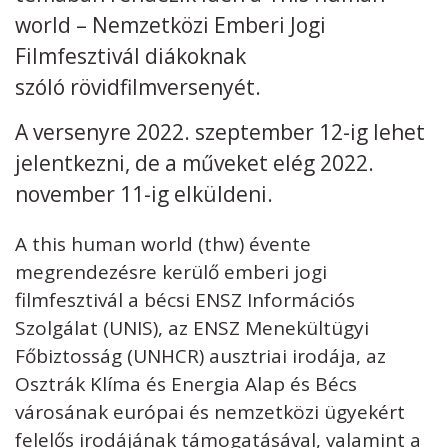
world – Nemzetközi Emberi Jogi
Kövess minket
unescohungary
Filmfesztivál diákoknak
szóló rövidfilmversenyét.
Adatkezelési tájékoztató
Impresszum
Technikai információk
RSS
A versenyre 2022. szeptember 12-ig lehet
jelentkezni, de a műveket elég 2022.
november 11-ig elküldeni.
A this human world (thw) évente
megrendezésre kerülő emberi jogi
filmfesztivál a bécsi ENSZ Információs
Szolgálat (UNIS), az ENSZ Menekültügyi
Főbiztosság (UNHCR) ausztriai irodája, az
Osztrák Klíma és Energia Alap és Bécs
városának európai és nemzetközi ügyekért
felelős irodájának támogatásával, valamint a