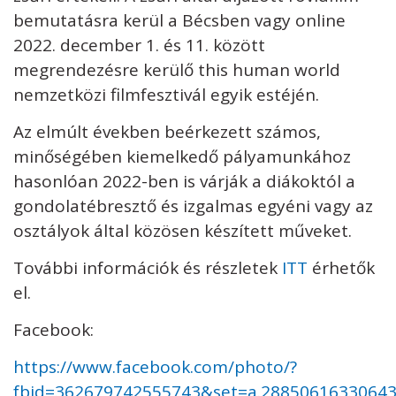
bemutatásra kerül a Bécsben vagy online
2022. december 1. és 11. között
megrendezésre kerülő this human world
nemzetközi filmfesztivál egyik estéjén.
Az elmúlt években beérkezett számos,
minőségében kiemelkedő pályamunkához
hasonlóan 2022-ben is várják a diákoktól a
gondolatébresztő és izgalmas egyéni vagy az
osztályok által közösen készített műveket.
További információk és részletek
ITT
érhetők
el.
Facebook:
https://www.facebook.com/photo/?
fbid=362679742555743&set=a.2885061633064