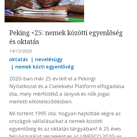
Peking +25: nemek közötti egyenlőség
és oktatás
14/12/2020
oktatás
nevelésügy
nemek közti egyenlőség
2020-ban már 25 év telt el a Pekingi
Nyilatkozat és a Cselekvési Platform elfogadása
óta, mely mérföldkő a lányok és nők jogai
melletti elköteleződésben.
Mi történt 1995 óta: hogyan hajtották végre az
országok vállalásaikat a nemek közötti
egyenlőség és az oktatás tárgyában? A 25 éves
felülvizsgálat részeként és az UNESCO 2020-as