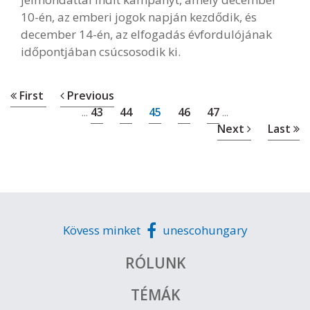
10-én, az emberi jogok napján kezdődik, és
december 14-én, az elfogadás évfordulójának
időpontjában csúcsosodik ki.
First
Previous
43
44
45
46
47
...
...
Next
Last
Kövess minket
unescohungary
RÓLUNK
TÉMÁK