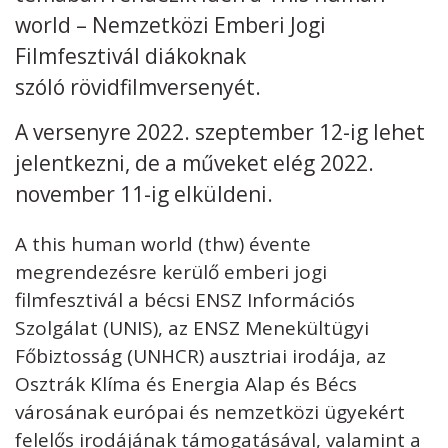
world – Nemzetközi Emberi Jogi
Kövess minket
unescohungary
Filmfesztivál diákoknak
szóló rövidfilmversenyét.
Adatkezelési tájékoztató
Impresszum
Technikai információk
RSS
A versenyre 2022. szeptember 12-ig lehet
jelentkezni, de a műveket elég 2022.
november 11-ig elküldeni.
A this human world (thw) évente
megrendezésre kerülő emberi jogi
filmfesztivál a bécsi ENSZ Információs
Szolgálat (UNIS), az ENSZ Menekültügyi
Főbiztosság (UNHCR) ausztriai irodája, az
Osztrák Klíma és Energia Alap és Bécs
városának európai és nemzetközi ügyekért
felelős irodájának támogatásával, valamint a