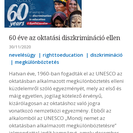
60 éve az oktatási diszkrimináció ellen
30/11/2020
nevelésügy
righttoeducation
diszkrimináció
megkülönböztetés
Hatvan éve, 1960-ban fogadták el az UNESCO az
oktatásban alkalmazott megkülönböztetés elleni
küzdelemről szóló egyezményét, mely az első és
máig egyetlen, jogilag kötelező érvényű,
kizárólagosan az oktatáshoz való jogra
vonatkozó nemzetközi egyezmény. Ebből az
alkalomból az UNESCO „Mondj nemet az
oktatásban alkalmazott megkülönböztetésre”
jelmondattal indít kampányt, amely december