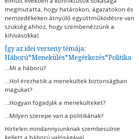
elmúlt években a konfliktusok sokasága
megmutatta, hogy határokon, ágazatokon és
nemzedékeken átnyúló együttműködésre van
szükség ahhoz, hogy szembenézzünk a
kihívásokkal.
Így az idei verseny témája:
Háború*Menekülés*Megérkezés*Politika
…Mi a háború?
…Hol érezhetik a menekültek biztonságban
magukat?
…Hogyan fogadják a menekülteket?
…Milyen szerepe van a politikának?
Hirtelen mindannyiunknak szembesülnie
kellett a háború valóságával.