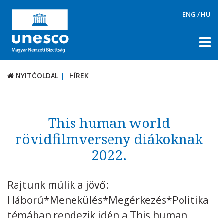
ENG
/
HU
NYITÓOLDAL
HÍREK
NYITÓOLDAL
HÍREK
RÓLUNK
TÉMÁK
This human world
DOKUMENTUMTÁR
rövidfilmverseny diákoknak
2022.
PÁLYÁZATOK / DÍJAK
KAPCSOLAT
Rajtunk múlik a jövő:
Háború*Menekülés*Megérkezés*Politika
témában rendezik idén a This human