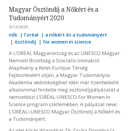
Magyar Ösztöndíj a Nőkért és a
Tudományért 2020
3/12/2020
nők
l'oréal
a nőkért és a tudományért
ösztöndíj
for women in science
A L’ORÉAL Magyarország és az UNESCO Magyar
Nemzeti Bizottság a Szociális Innováció
Alapítvány a Kelet-Európai Térség
Fejlesztéséért útján, a Magyar Tudományos
Akadémia védnökségével idén már tizenhetedik
alkalommal hirdette meg ösztöndíjpályázatát a
nemzetközi L’ORÉAL-UNESCO For Women in
Science program szellemében. A pályázat neve:
L’ORÉAL–UNESCO Magyar Ösztöndíj a Nőkért és
a Tudományért.
Az idei kiírás díjazottjai: Dr. Csuka Dorottya (a