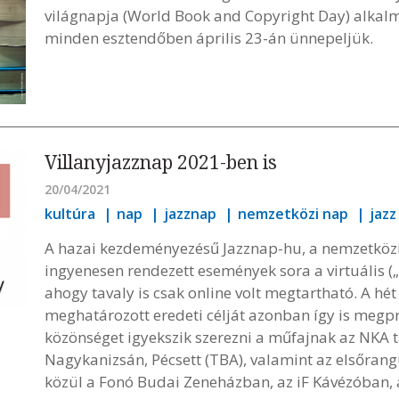
világnapja (World Book and Copyright Day) alkal
minden esztendőben április 23-án ünnepeljük.
Villanyjazznap 2021-ben is
20/04/2021
kultúra
nap
jazznap
nemzetközi nap
jazz
A hazai kezdeményezésű Jazznap-hu, a nemzetköz
ingyenesen rendezett események sora a virtuális („v
ahogy tavaly is csak online volt megtartható. A hét
meghatározott eredeti célját azonban így is megpró
közönséget igyekszik szerezni a műfajnak az NKA
Nagykanizsán, Pécsett (TBA), valamint az elsőrang
közül a Fonó Budai Zeneházban, az iF Kávézóban,