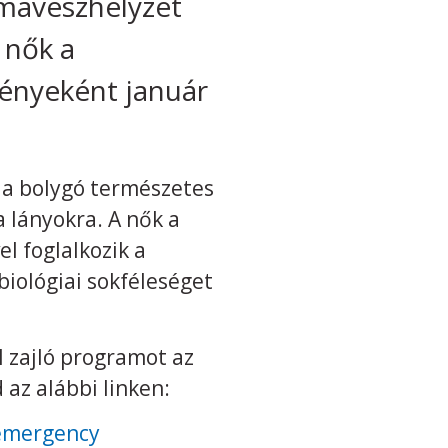
ímavészhelyzet
 nők a
ényeként január
 a bolygó természetes
 lányokra. A nők a
l foglalkozik a
iológiai sokféleséget
l zajló programot az
 az alábbi linken:
-emergency