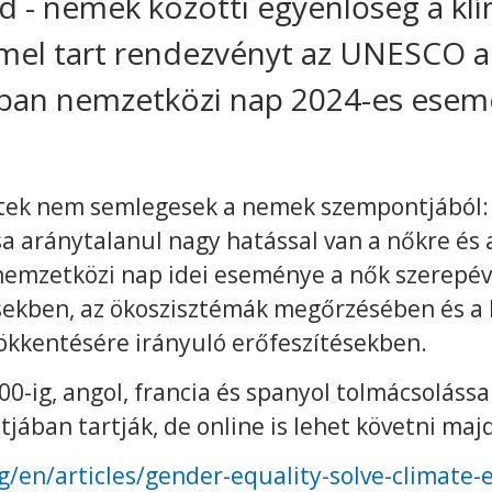
d - nemek közötti egyenlőség a kl
el tart rendezvényt az UNESCO a
sban nemzetközi nap 2024-es esem
zetek nem semlegesek a nemek szempontjából:
a aránytalanul nagy hatással van a nőkre és a
emzetközi nap idei eseménye a nők szerepéve
kben, az ökoszisztémák megőrzésében és a b
ökkentésére irányuló erőfeszítésekben.
00-ig, angol, francia és spanyol tolmácsolássa
ában tartják, de online is lehet követni majd
g/en/articles/gender-equality-solve-climate