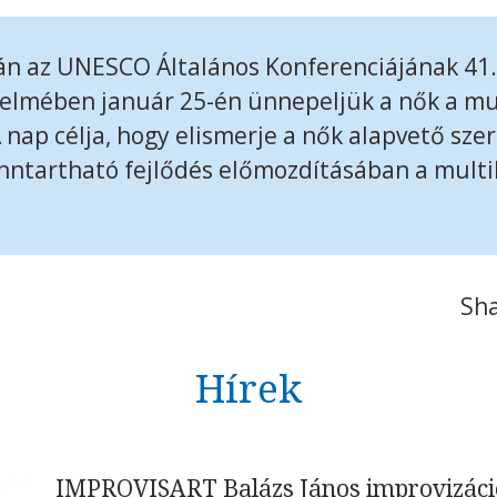
án az UNESCO Általános Konferenciájának 41.
telmében január 25-én ünnepeljük a nők a mu
 nap célja, hogy elismerje a nők alapvető sze
enntartható fejlődés előmozdításában a multil
Sha
Hírek
IMPROVISART Balázs János improvizáció