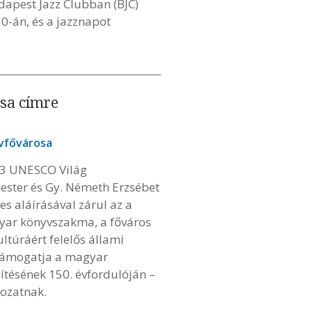
apest Jazz Clubban (BJC)
0-án, és a jazznapot
osa címre
yvfővárosa
23 UNESCO Világ
ester és Gy. Németh Erzsébet
s aláírásával zárul az a
yar könyvszakma, a főváros
ltúráért felelős állami
 támogatja a magyar
ítésének 150. évfordulóján –
ozatnak.