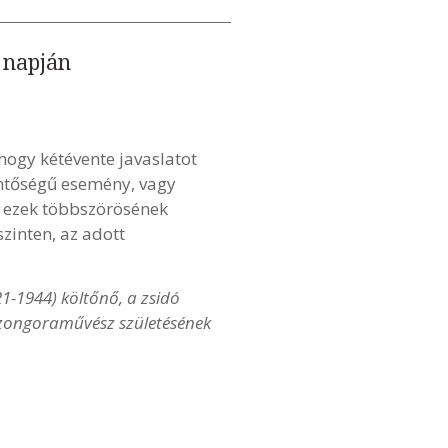
 napján
ogy kétévente javaslatot
entőségű esemény, vagy
y ezek többszörösének
zinten, az adott
1-1944) költőnő, a zsidó
 zongoraművész születésének