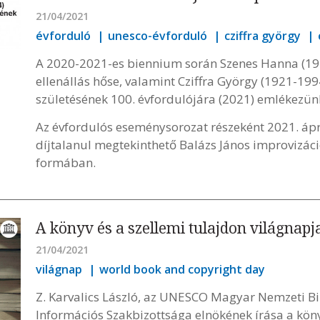
21/04/2021
évforduló
unesco-évforduló
cziffra györgy
A 2020-2021-es biennium során Szenes Hanna (192
ellenállás hőse, valamint Cziffra György (1921-1
születésének 100. évfordulójára (2021) emlékezü
Az évfordulós eseménysorozat részeként 2021. ápri
díjtalanul megtekinthető Balázs János improvizáci
formában.
A könyv és a szellemi tulajdon világnapj
21/04/2021
világnap
world book and copyright day
Z. Karvalics László, az UNESCO Magyar Nemzeti B
Információs Szakbizottsága elnökének írása a köny