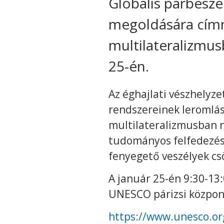
Globális párbeszé
megoldására címm
multilateralizmu
25-én.
Az éghajlati vészhely
rendszereinek leromlás
multilateralizmusban n
tudományos felfedezése
fenyegető veszélyek cs
A január 25-én 9:30-13:
UNESCO párizsi központj
https://www.unesco.or