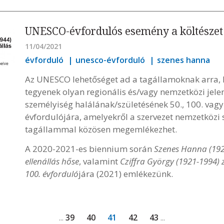
UNESCO-évfordulós esemény a költészet
11/04/2021
évforduló
unesco-évforduló
szenes hanna
Az UNESCO lehetőséget ad a tagállamoknak arra, h
tegyenek olyan regionális és/vagy nemzetközi jel
személyiség halálának/születésének 50., 100. vag
évfordulójára, amelyekről a szervezet nemzetközi s
tagállammal közösen megemlékezhet.
A 2020-2021-es biennium során
Szenes Hanna (192
ellenállás hőse
, valamint
Cziffra György (1921-1994)
100. évforduló
jára (2021) emlékezünk.
39
40
41
42
43
...
...