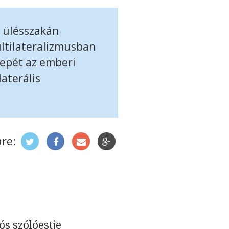
 ülésszakán
ltilateralizmusban
repét az emberi
aterális
re:
s szólóestje