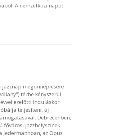
mából. A nemzetközi napot
i jazznap megünneplésére
illany”) térbe kényszerül,
 évvel ezelőtti induláskor
bálja teljesíteni, új
 támogatásával. Debrecenben,
ú fővárosi jazzhelyszínek
 a Jedermannban, az Opus