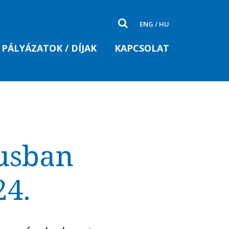
ENG
/
HU
PÁLYÁZATOK / DÍJAK
KAPCSOLAT
musban
24.