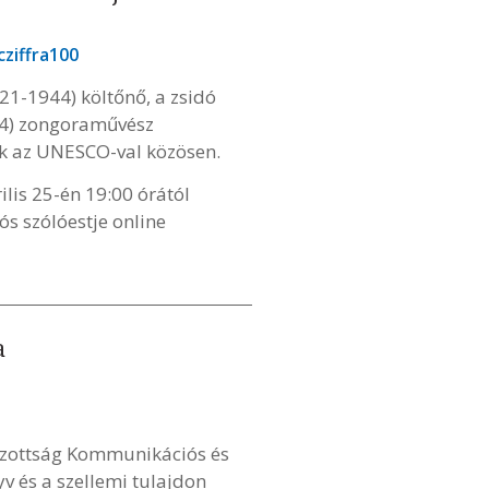
cziffra100
1-1944) költőnő, a zsidó
994) zongoraművész
nk az UNESCO-val közösen.
lis 25-én 19:00 órától
ós szólóestje online
a
izottság Kommunikációs és
v és a szellemi tulajdon