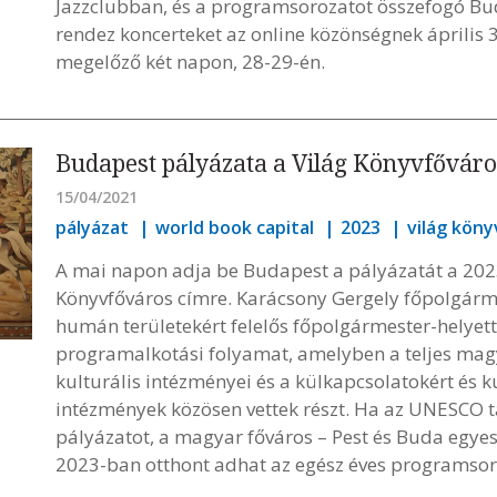
Jazzclubban, és a programsorozatot összefogó Bud
rendez koncerteket az online közönségnek április 3
megelőző két napon, 28-29-én.
Budapest pályázata a Világ Könyvfővár
15/04/2021
pályázat
world book capital
2023
világ kön
A mai napon adja be Budapest a pályázatát a 20
Könyvfőváros címre. Karácsony Gergely főpolgárm
humán területekért felelős főpolgármester-helyette
programalkotási folyamat, amelyben a teljes mag
kulturális intézményei és a külkapcsolatokért és ku
intézmények közösen vettek részt. Ha az UNESCO
pályázatot, a magyar főváros – Pest és Buda egyes
2023-ban otthont adhat az egész éves programsor