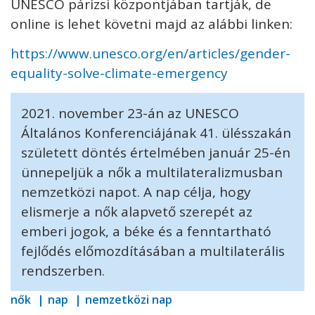
UNESCO párizsi központjában tartják, de
online is lehet követni majd az alábbi linken:
https://www.unesco.org/en/articles/gender-
equality-solve-climate-emergency
2021. november 23-án az UNESCO
Általános Konferenciájának 41. ülésszakán
született döntés értelmében január 25-én
ünnepeljük a nők a multilateralizmusban
nemzetközi napot. A nap célja, hogy
elismerje a nők alapvető szerepét az
emberi jogok, a béke és a fenntartható
fejlődés előmozdításában a multilaterális
rendszerben.
nők
nap
nemzetközi nap