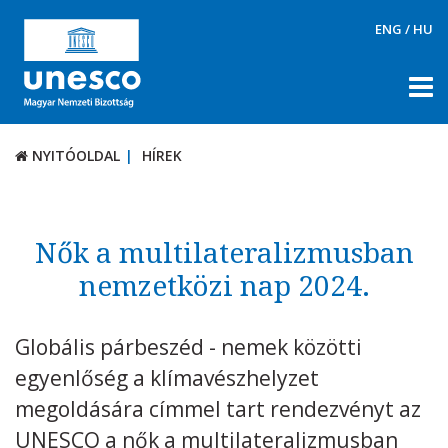
ENG
/
HU
NYITÓOLDAL
HÍREK
NYITÓOLDAL
HÍREK
RÓLUNK
TÉMÁK
Nők a multilateralizmusban
DOKUMENTUMTÁR
nemzetközi nap 2024.
PÁLYÁZATOK / DÍJAK
Globális párbeszéd - nemek közötti
KAPCSOLAT
egyenlőség a klímavészhelyzet
megoldására címmel tart rendezvényt az
UNESCO a nők a multilateralizmusban