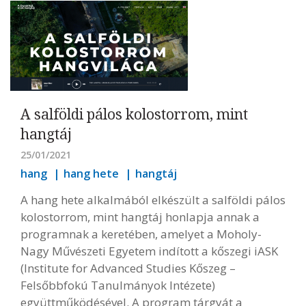
A salföldi pálos kolostorrom, mint
hangtáj
25/01/2021
hang
hang hete
hangtáj
A
hang hete
alkalmából elkészült a salföldi pálos
kolostorrom, mint hangtáj
honlapja
annak a
programnak a keretében, amelyet a Moholy-
Nagy Művészeti Egyetem indított a kőszegi iASK
(Institute for Advanced Studies Kőszeg –
Felsőbbfokú Tanulmányok Intézete)
együttműködésével. A program tárgyát a