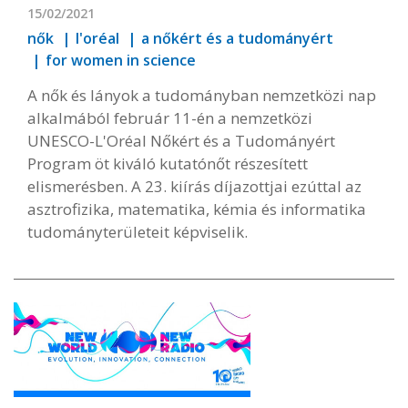
15/02/2021
nők
l'oréal
a nőkért és a tudományért
for women in science
A nők és lányok a tudományban nemzetközi nap
alkalmából február 11-én a nemzetközi
UNESCO-L'Oréal Nőkért és a Tudományért
Program öt kiváló kutatónőt részesített
elismerésben. A 23. kiírás díjazottjai ezúttal az
asztrofizika, matematika, kémia és informatika
tudományterületeit képviselik.