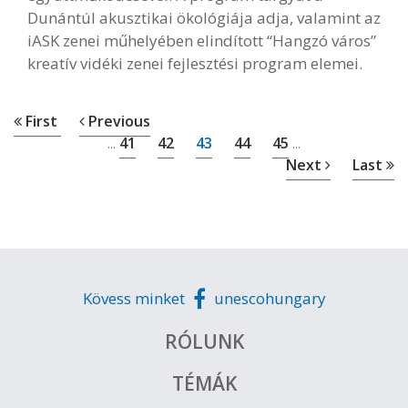
Dunántúl akusztikai ökológiája adja, valamint az
iASK zenei műhelyében elindított “Hangzó város”
kreatív vidéki zenei fejlesztési program elemei.
First
Previous
41
42
43
44
45
...
...
Next
Last
Kövess minket
unescohungary
RÓLUNK
TÉMÁK