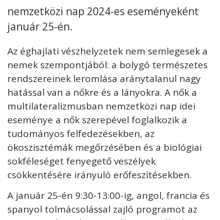
nemzetközi nap 2024-es eseményeként
Kövess minket
unescohungary
január 25-én.
Adatkezelési tájékoztató
Impresszum
Technikai információk
Az éghajlati vészhelyzetek nem semlegesek a
RSS
nemek szempontjából: a bolygó természetes
rendszereinek leromlása aránytalanul nagy
hatással van a nőkre és a lányokra. A nők a
multilateralizmusban nemzetközi nap idei
eseménye a nők szerepével foglalkozik a
tudományos felfedezésekben, az
ökoszisztémák megőrzésében és a biológiai
sokféleséget fenyegető veszélyek
csökkentésére irányuló erőfeszítésekben.
A január 25-én 9:30-13:00-ig, angol, francia és
spanyol tolmácsolással zajló programot az