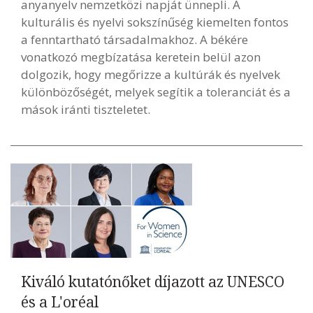
anyanyelv nemzetközi napját ünnepli. A
kulturális és nyelvi sokszínűség kiemelten fontos
a fenntartható társadalmakhoz. A békére
vonatkozó megbízatása keretein belül azon
dolgozik, hogy megőrizze a kultúrák és nyelvek
különbözőségét, melyek segítik a toleranciát és a
mások iránti tiszteletet.
Kiváló kutatónőket díjazott az UNESCO
és a L'oréal