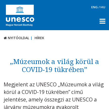
ENG
/
HU
NYITÓOLDAL
HÍREK
NYITÓOLDAL
HÍREK
RÓLUNK
TÉMÁK
„Múzeumok a világ körül a
DOKUMENTUMTÁR
COVID-19 tükrében”
PÁLYÁZATOK / DÍJAK
Megjelent az UNESCO „Múzeumok a világ
KAPCSOLAT
körül a COVID-19 tükrében” című
jelentése, amely összegzi az UNESCO a
járvány múzeumokra gyakorolt ​​