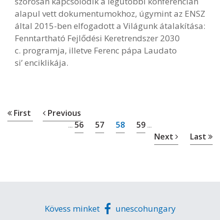
szorosan kapcsolódik a legutóbbi konferencián
alapul vett dokumentumokhoz, úgymint az ENSZ
által 2015-ben elfogadott a Világunk átalakítása:
Fenntartható Fejlődési Keretrendszer 2030
c. programja, illetve Ferenc pápa Laudato
si’ enciklikája.
First
Previous
56
57
58
59
...
...
Next
Last
Kövess minket
unescohungary