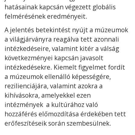
hatásainak kapcsán végezett globális
Kövess minket
unescohungary
felmérésének eredményeit.
Adatkezelési tájékoztató
Impresszum
Technikai információk
A jelentés betekintést nyújt a múzeumok
RSS
a világjárványra reagálva tett azonnali
intézkedéseire, valamint kitér a válság
következményei kapcsán javasolt
intézkedésekre. Kiemelt figyelmet fordít
a múzeumok ellenálló képességére,
rezilienciájára, valamint azokra a
kihívásokra, amelyekkel ezen
intézmények a kultúrához való
hozzáférés előmozdítása érdekében tett
erőfeszítéseik során szembesülnek.