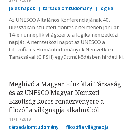
27/11/2019
jeles napok
társadalomtudomány
logika
Az UNESCO Általános Konferenciájának 40.
ülésszakán született döntés értelmében január
14-én ünneplik világszerte a logika nemzetközi
napját. A nemzetközi napot az UNESCO a
Filozófia és Humántudományok Nemzetközi
Tanácsával (CIPSH) együttműködésben hirdeti ki.
Meghívó a Magyar Filozófiai Társaság
és az UNESCO Magyar Nemzeti
Bizottság közös rendezvényére a
filozófia világnapja alkalmából
11/11/2019
társadalomtudomány
filozófia világnapja