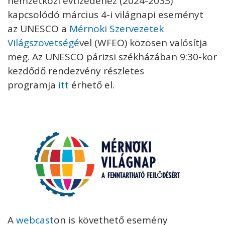
nemzetközi évtizedéhez (2024-2033)
kapcsolódó március 4-i világnapi eseményt
az UNESCO a
Mérnöki Szervezetek
Világszövetségé
vel (WFEO) közösen valósítja
meg. Az UNESCO párizsi székházában 9:30-kor
kezdődő rendezvény részletes
programja
itt
érhető el.
A
webcast
on is követhető esemény