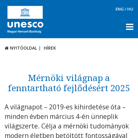
ENG
/
HU
NYITÓOLDAL
HÍREK
NYITÓOLDAL
HÍREK
RÓLUNK
TÉMÁK
Mérnöki világnap a
fenntartható fejlődésért 2025
DOKUMENTUMTÁR
PÁLYÁZATOK / DÍJAK
A világnapot – 2019-es kihirdetése óta –
KAPCSOLAT
minden évben március 4-én ünneplik
világszerte. Célja a mérnöki tudományok
modern életben betöltött fontosságával