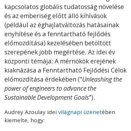
kapcsolatos globális tudatosság növelése
Kövess minket
unescohungary
és az emberiség előtt álló kihívások
(például az éghajlatváltozás hatásainak
Adatkezelési tájékoztató
Impresszum
Technikai információk
RSS
enyhítése és a fenntartható fejlődés
előmozdítása) kezelésében betöltött
szerepének jobb megértése. Az idei év
központi témája: A mérnökök erejének
kiaknázása a Fenntartható Fejlődési Célok
előmozdítása érdekében ("
Unleashing the
power of engineers to advance the
Sustainable Development Goals’
’).
Audrey Azoulay idei
világnapi üzenet
ében
kiemelte, hogy: