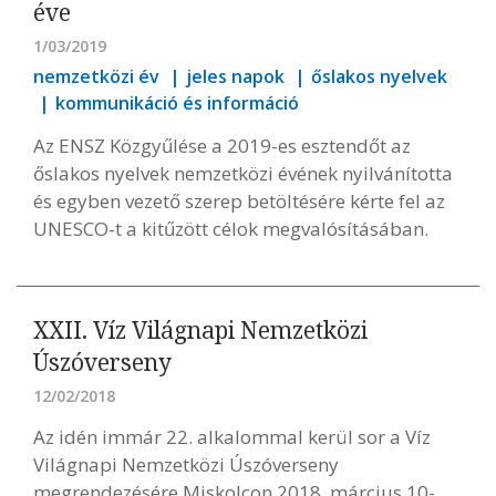
éve
1/03/2019
nemzetközi év
jeles napok
őslakos nyelvek
kommunikáció és információ
Az ENSZ Közgyűlése a 2019-es esztendőt az
őslakos nyelvek nemzetközi évének nyilvánította
és egyben vezető szerep betöltésére kérte fel az
UNESCO-t a kitűzött célok megvalósításában.
XXII. Víz Világnapi Nemzetközi
Úszóverseny
12/02/2018
Az idén immár 22. alkalommal kerül sor a Víz
Világnapi Nemzetközi Úszóverseny
megrendezésére Miskolcon 2018. március 10-