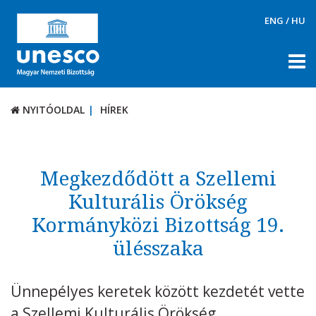
ENG
/
HU
NYITÓOLDAL
HÍREK
NYITÓOLDAL
HÍREK
RÓLUNK
TÉMÁK
Megkezdődött a Szellemi
DOKUMENTUMTÁR
Kulturális Örökség
Kormányközi Bizottság 19.
PÁLYÁZATOK / DÍJAK
ülésszaka
KAPCSOLAT
Ünnepélyes keretek között kezdetét vette
a Szellemi Kulturális Örökség