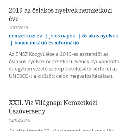
2019 az őslakos nyelvek nemzetközi
éve
1/03/2019
nemzetközi év
jeles napok
őslakos nyelvek
kommunikáció és információ
Az ENSZ Közgyűlése a 2019-es esztendőt az
őslakos nyelvek nemzetközi évének nyilvánította
és egyben vezető szerep betöltésére kérte fel az
UNESCO-t a kitűzött célok megvalósításában.
XXII. Víz Világnapi Nemzetközi
Úszóverseny
12/02/2018
Az idén immár 22. alkalommal kerül sor a Víz