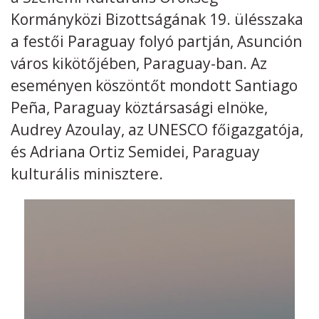
Kormányközi Bizottságának 19. ülésszaka
Kövess minket
unescohungary
a festői Paraguay folyó partján, Asunción
város kikötőjében, Paraguay-ban. Az
Adatkezelési tájékoztató
Impresszum
Technikai információk
RSS
eseményen köszöntőt mondott Santiago
Peña, Paraguay köztársasági elnöke,
Audrey Azoulay, az UNESCO főigazgatója,
és Adriana Ortiz Semidei, Paraguay
kulturális minisztere.