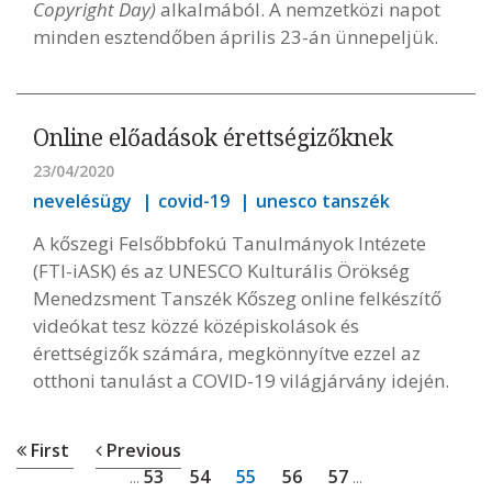
Copyright Day)
alkalmából. A nemzetközi napot
minden esztendőben április 23-án ünnepeljük.
Online előadások érettségizőknek
23/04/2020
nevelésügy
covid-19
unesco tanszék
A kőszegi Felsőbbfokú Tanulmányok Intézete
(FTI-iASK) és az UNESCO Kulturális Örökség
Menedzsment Tanszék Kőszeg online felkészítő
videókat tesz közzé középiskolások és
érettségizők számára, megkönnyítve ezzel az
otthoni tanulást a COVID-19 világjárvány idején.
First
Previous
53
54
55
56
57
...
...