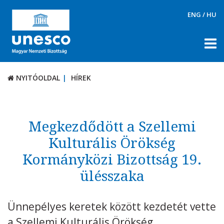
ENG
/
HU
NYITÓOLDAL
HÍREK
NYITÓOLDAL
HÍREK
RÓLUNK
TÉMÁK
Megkezdődött a Szellemi
DOKUMENTUMTÁR
Kulturális Örökség
Kormányközi Bizottság 19.
PÁLYÁZATOK / DÍJAK
ülésszaka
KAPCSOLAT
Ünnepélyes keretek között kezdetét vette
a Szellemi Kulturális Örökség