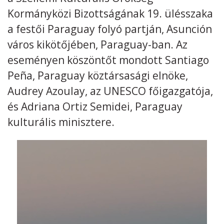
Kormányközi Bizottságának 19. ülésszaka
Kövess minket
unescohungary
a festői Paraguay folyó partján, Asunción
város kikötőjében, Paraguay-ban. Az
Adatkezelési tájékoztató
Impresszum
Technikai információk
RSS
eseményen köszöntőt mondott Santiago
Peña, Paraguay köztársasági elnöke,
Audrey Azoulay, az UNESCO főigazgatója,
és Adriana Ortiz Semidei, Paraguay
kulturális minisztere.