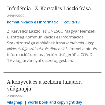
Infodémia - Z. Karvalics László írása
24/04/2020
kommunikáció és információ
covid-19
Z. Karvalics László, az UNESCO Magyar Nemzeti
Bizottság Kommunikációs és Információs
Szakbizottsága elnökének írása
Infodémia – egy
kifejezés újjászületése és dimenziói
címmel a hír- és
információáramlás „fertőzöttségéről” a COVID-
19 világjárvánnyal összefüggésben.
A könyvek és a szellemi tulajdon
világnapja
23/04/2020
világnap
world book and copyright day