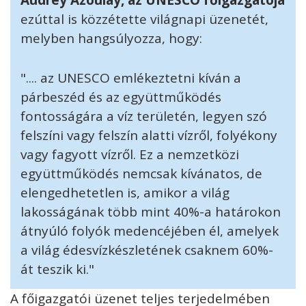
Audrey Azoulay, az UNESCO főigazgatója
ezúttal is közzétette világnapi üzenetét,
melyben hangsúlyozza, hogy:
".... az UNESCO emlékeztetni kíván a
párbeszéd és az együttműködés
fontosságára a víz területén, legyen szó
felszíni vagy felszín alatti vízről, folyékony
vagy fagyott vízről. Ez a nemzetközi
együttműködés nemcsak kívánatos, de
elengedhetetlen is, amikor a világ
lakosságának több mint 40%-a határokon
átnyúló folyók medencéjében él, amelyek
a világ édesvízkészletének csaknem 60%-
át teszik ki."
A főigazgatói üzenet teljes terjedelmében