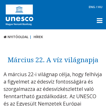
ENG
/
HU
NYITÓOLDAL
HÍREK
NYITÓOLDAL
HÍREK
RÓLUNK
TÉMÁK
Március 22. A víz világnapja
DOKUMENTUMTÁR
A március 22-i világnap célja, hogy felhívja
PÁLYÁZATOK / DÍJAK
a figyelmet az édesvíz fontosságára és
KAPCSOLAT
szorgalmazza az édesvízkészlettel való
fenntartható gazdálkodást. Az UNESCO
és az Egyesült Nemzetek Európai