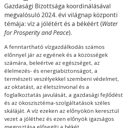
Gazdasági Bizottsága koordinálásával
Kövess minket
unescohungary
megvalósuló 2024. évi világnap központi
témája: víz a jólétért és a békéért (
Water
Adatkezelési tájékoztató
Impresszum
Technikai információk
RSS
for Prosperity and Peace
).
A fenntartható vízgazdálkodás számos
előnnyel jár az egyének és a közösségek
számára, beleértve az egészséget, az
élelmezés- és energiabiztonságot, a
természeti veszélyekkel szembeni védelmet,
az oktatást, az életszínvonal és a
foglalkoztatás javulását, a gazdasági fejlődést
és az ökoszisztéma-szolgáltatások széles
skáláját. A víz ezeken az előnyökön keresztül
vezet a jóléthez és ezen előnyök igazságos
megosztása elősegíti a békét.