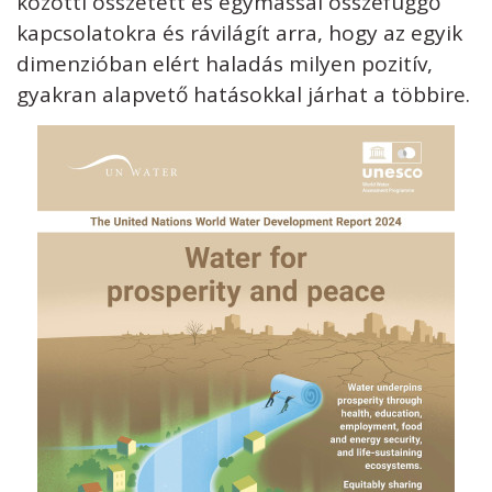
közötti összetett és egymással összefüggő
kapcsolatokra és rávilágít arra, hogy az egyik
dimenzióban elért haladás milyen pozitív,
gyakran alapvető hatásokkal járhat a többire.