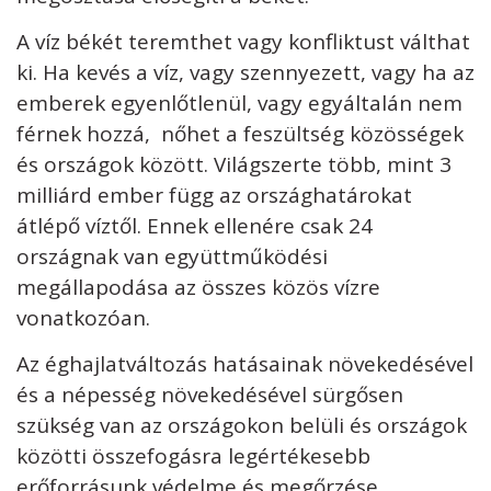
A víz békét teremthet vagy konfliktust válthat
ki. Ha kevés a víz, vagy szennyezett, vagy ha az
emberek egyenlőtlenül, vagy egyáltalán nem
férnek hozzá, nőhet a feszültség közösségek
és országok között. Világszerte több, mint 3
milliárd ember függ az országhatárokat
átlépő víztől. Ennek ellenére csak 24
országnak van együttműködési
megállapodása az összes közös vízre
vonatkozóan.
Az éghajlatváltozás hatásainak növekedésével
és a népesség növekedésével sürgősen
szükség van az országokon belüli és országok
közötti összefogásra legértékesebb
erőforrásunk védelme és megőrzése